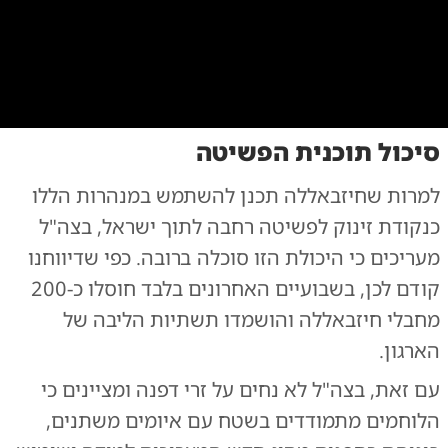
0:00
/
0:46
10
10
סיכול תוכנית הפשיטה
תא"ל יפתח נורקין מלבנון
|
צילום:
צילום: צה"ל
למרות שחיזבאללה תכנן להשתמש במנהרות הללו
כנקודת זינוק לפשיטה רחבה לתוך ישראל, בצה"ל
מעריכים כי היכולת הזו סוכלה ברובה. כפי ש
דיווחנו
קודם לכן
, בשבועיים האחרונים בלבד חוסלו כ-200
מחבלי חיזבאללה והושמדו תשתיות הליבה של
הארגון.
עם זאת, בצה"ל לא נחים על זרי דפנה ומציינים כי
הלוחמים מתמודדים בשטח עם איומים משתנים,