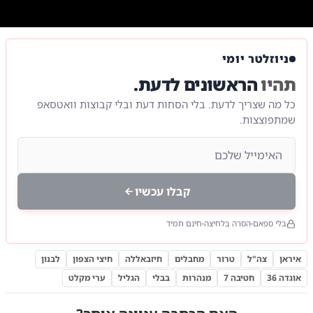
0:00
/
1:28
10
10
מצלמות גוף של הלוחמים
|
צילום:
צילום: צה"ל
ניוזלטר יומי
תהיו
הראשונים לדעת.
כל מה שצריך לדעת. בלי הסחות דעת ובלי קבוצות וואטסאפ
שמתפוצצות.
קבלו עכשיו
בלי ספאם
הסרה בלחיצה
חינם תמיד
איראן
צה"ל
טרור
מחבלים
חיזבאללה
חיצי הצפון
לבנון
אוגדה 36
חטיבה 7
מנהרות
בבלי
הגליל
ערי מקלט