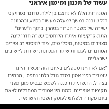
עשור של תכנון ומימון איראני
פעילות כוחות צוות הקרב החטיבתי 7 בלבנון
|
צילום:
צילום: דו"צ
המנהרות הללו לא נחצבו בן לילה. מדובר בפרויקט
דגל שנבנה במשך למעלה מעשור בסיוע ובהכוונה
ישירה של משטר הטרור בטהרן. בתוך ה"ערים"
התת-קרקעיות איתרו הלוחמים עשרה חדרי לינה
מצוידים במיטות, מיכלי מים, ציוד לוגיסטי רב ופירים
המחברים לעמדות שיגור המכוונות ישירות ליישובים
ישראליים.
"אם לא היינו מטפלים באיום הזה עכשיו, היינו
עומדים בפני אסון בסדר גודל בלתי נתפס", הבהירו
בצה"ל. התשתית תוכננה לשמש כבסיס מוגן מפני
תקיפות אוויריות, ממנו היו אמורים המחבלים לצאת
ביום פקודה ולפלוש לעומק השטח הישראלי.