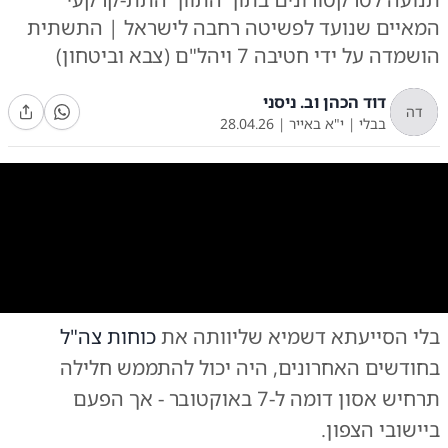
המאיים שנועד לפשיטה רחבה לישראל | התשתית
הושמדה על ידי חטיבה 7 ויהל"ם (צבא וביטחון)
דוד הכהן וב. ניסני
דה
בבלי
|
י"א באייר
|
28.04.26
0:00
/
0:49
10
10
בלי הסייעתא דשמיא שליוותה את
כוחות צה"ל
ערי המקלט של חיזבאללה בדרום לבנון
|
צילום:
צילום: צה"ל
בחודשים האחרונים, היה יכול להתממש חלילה
תרחיש אסון דומה ל-7 באוקטובר - אך הפעם
ביישובי הצפון.