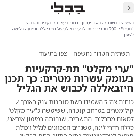
חזרה
ראשי
חדשות
צבא וביטחון ברחבי העולם
תקיפה והגנה
"מטרו" ל-700 מחבלים: סוכלו ערי מקלט של חיזבאללה ונמנעה פלישה
לצפון
תשתית הטרור נחשפה | צפו בתיעוד
"ערי מקלט" תת-קרקעיות
בעומק עשרות מטרים: כך תכנן
חיזבאללה לכבוש את הגליל
כוחות צה"ל השמידו רשת מנהרות ענק באורך 2
קילומטרים במרחב קנטרה, ששימשה כ"עיר מקלט"
למאות מחבלים. התשתית, שנבנתה במימון איראני,
כללה חדרי לינה, משגרים המכוונים לגליל ויכולת
תנועה לטרקטורונים בתוך התווך התת-קרקעי