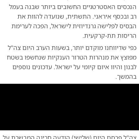
הנכסים האסטרטגיים החשובים ביותר שבנה בעמל
רב ובכסף איראני. התשתית, שנועדה להוות את
הבסיס לפלישה גרנדיוזית לישראל, הפכה לערימת
הריסות תת-קרקעית.
כפי שדיווחנו מוקדם יותר, בשעות הערב היום צה"ל
מפוצץ את מנהרות הטרור הענקיות שנחשפו בשטח
לבנון והיוו איום קיומי על ישראל. עדכונים נוספים
בהמשך.
0:00
/
0:16
10
10
צה"ל פרסם היום (שלישי) הודעה חריגה המבשרת על
מצלמת כלב עוקץ בפעולה
|
צילום:
צילום: צה"ל