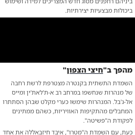
ביניהם רחפנים מסוג חדש המצריכים למידה ושימוש
ביכולות מבצעיות יצירתיות.
0:00
/
0:10
10
10
מהפך ב"
חיצי הצפון
"
אמל"ח שאותר
|
צילום:
צילום: צה"ל
השמדת התשתית בקנטרה מצטרפת לרשת רחבה
של מנהרות שנחשפו במרחב רב א-ת'לאת'ין ומייס
אל-ג'בל. המנהרות שימשו כערי מקלט שבהן הסתתרו
המחבלים מהתקיפות האוויריות, כשהם ממתינים
לפקודת ה"פשיטה".
כעת, עם השמדת ה"מטרו", איבד חיזבאללה את אחד