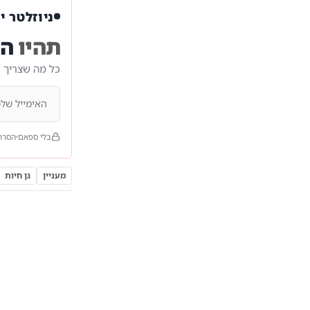
ניוזלטר י
תהיו
הר
כל מה שצריך 
בלי ספאם
הסרה
מעניין
גן חיות