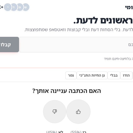
ומי
+68K
ש
מ
ד
י
אשונים לדעת.
לדעת. בלי הסחות דעת ובלי קבוצות וואטסאפ שמתפוצצות.
קבלו 
 בלחיצה
חינם תמיד
הודו
בבלי
גן החיות התנ"כי
נמר
האם הכתבה עניינה אותך?
כן
(
%)
55
לא
(
%)
45