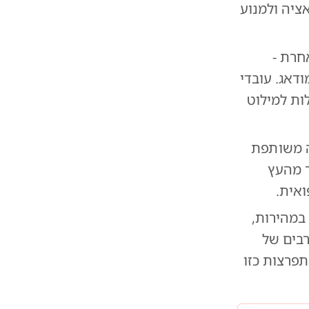
ציה ולמנוע
חרת -
דאג. עובדי
ות למילוט
ה משותפת
ר מהעץ
ואית.
במהירות,
רבים של
פרצות כזו