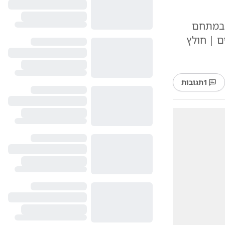
גה במתחם
ם | חולץ
1
תגובות