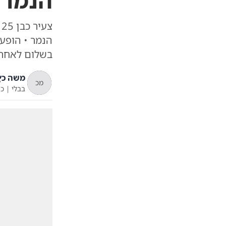
הנמר 
צ
הנמר • הופעל
בשלום לאחר 
משה כץ
מכ
בבלי
|
כ"