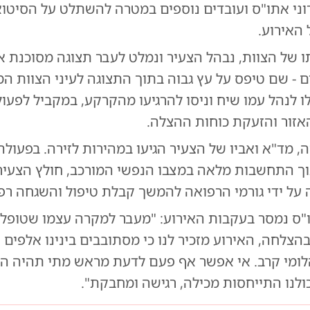
וני אתו"ס ועובדים נוספים במטרה להשתלט על הסיטוא
האירוע.
 של הצוות, נבהל הצעיר ונמלט לעבר תצוגה מסוכנת א
- שם טיפס על עץ גבוה בתוך התצוגה לעיני הצוות המו
ו לנהל עמו שיח וניסו להרגיעו מהקרקע, במקביל לפעול
זור והזעקת כוחות ההצלה.
, מד"א ואביו של הצעיר הגיעו במהירות לזירה. בפעול
וך התחשבות מלאה במצבו הנפשי המורכב, חולץ הצעי
 על ידי גורמי הרפואה להמשך קבלת טיפול והשגחה רפ
ס נמסר בעקבות האירוע: "מעבר למקרה עצמו שטופל 
הצלחה, האירוע מזכיר לנו כי מסתובבים בינינו אלפים 
הלומי קרב. אי אפשר אף פעם לדעת מראש מתי תהיה הת
ולנו התייחסות מכילה, רגישה ומחבקת".