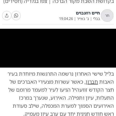
בקדושת השבת מקור הברכה | צפו בגלריה (חסידים)
חיים רוזנבוים
חר
בבלי
|
ב' באייר
|
19.04.26
0:00
/
0:37
10
10
בליל שישי האחרון נרשמה התרגשות מיוחדת בעיר
צילום: שימי פ.
האדמו"ר מזוועהיל בטיש לחיים בחברון
|
צילום:
האבות
חברון
, כאשר עשרות מצעירי האברכים של
חצר הקודש זוועהיל הגיעו לעיר למעמד מרומם של
התעלות, עיון ותפילה. האירוע, שנערך במרכז
האירועים הסמוך למערת המכפלה, שילב סעודת
ראש חודש חגיגית יחד עם ערב עיון מעמיק.