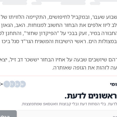
שבוע שעבר, ובמקביל לחיפושים, התקיימה הלוויתו של
לב ליוו אלפים את הבחור החשוב למנוחות. האב, הגאון
בורה במיר, זעק בבכי על "הפיקדון שחזר", והתחנן ל
מצולות הים. ראשי הישיבות והמשגיח הגר"ד סגל ביכו 
הם שיושבים שבעה על אחיו הבחור יששכר דב ז״ל, יצא
 לזהות את הגופה שאותרה.
ומי
+68K
ש
מ
ד
י
אשונים לדעת.
לדעת. בלי הסחות דעת ובלי קבוצות וואטסאפ שמתפוצצות.