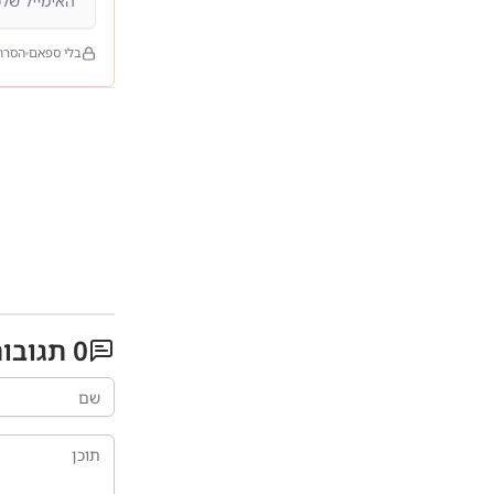
בלי ספאם
הסרה
0
תגובו