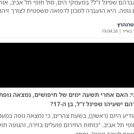
רהם שפיגל ז"ל? במעמקי הים, מול חופי תל אביב, אות
ופה. היא הועברה למכון לרפואה משפטית לצורך זיהוי
טרנהרץ
 באייר
|
19.04.26
0:00
/
0:10
0
י: האם אחרי תשעה ימים של חיפושים, נמצאה גופת
מציאת הגופה
|
צילום:
צילו
 ישעיהו שפיגל ז"ל, בן ה-17?
ודיע היום (ראשון), בשעת צהרים, כי נמצאה גופה במעמ
ופי תל אביב. "כוחות החירום פועלים בזירה, והגופה תוע