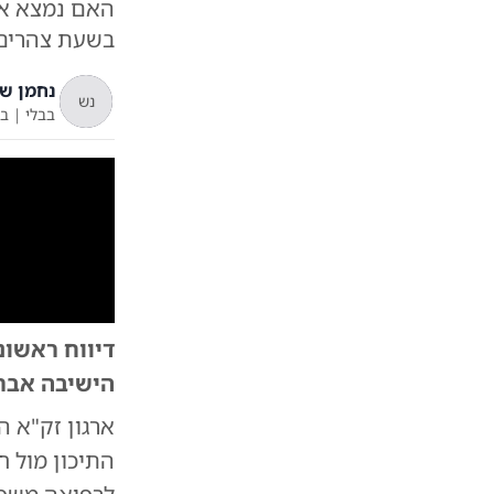
האם נמצא אב
בשעת צהרים ג
נחמן ש
נש
בבלי
|
ב'
דיווח ראשונ
הישיבה אברהם
ארגון זק"א ה
התיכון מול ח