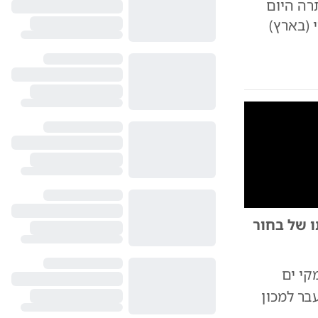
רה היום
 (בארץ)
10
1
ו של בחור
ם: דוברות מד"א
קי ים
בר למכון