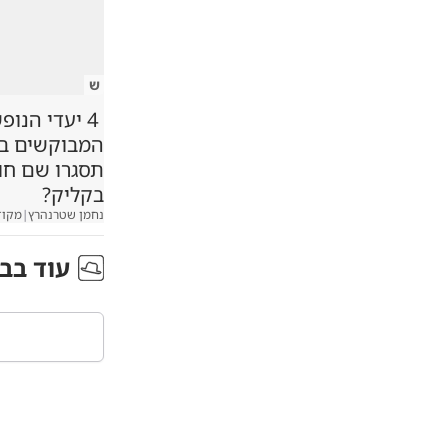
ש
4 יעדי הנופ
המבוקשים במג
תסגרו שם ח
בקליק?
נחמן שטרנהרץ
|
מקוד
עוד ב
ב