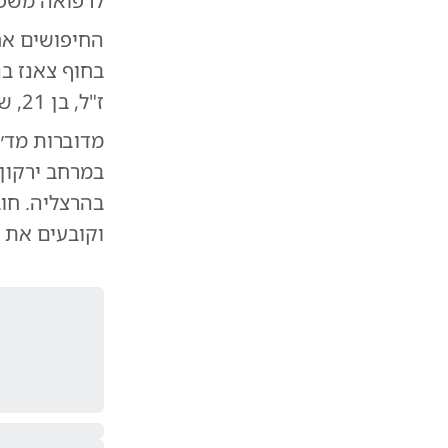
לרפואה משפטי
החיפושים אח
בחוף צאנז בנ
ז"ל, בן 21, שנפטר לאחר שהרופאים ניסו להילחם על חייו.
במרחב ירקון
בהרצליה. חוב
וקובעים את 