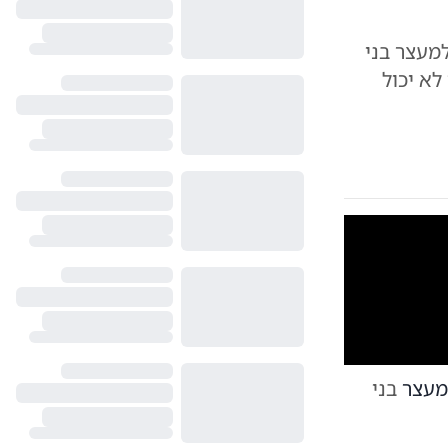
מעצר בני
א יכול
10
1
עצר
בני
דברי דרעי בכנס