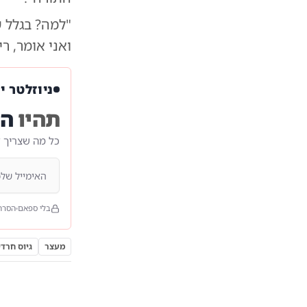
"למה? בגלל 
ואני אומר, רי
ניוזלטר י
תהיו
הר
כל מה שצריך 
בלי ספאם
הסרה
מעצר
גיוס חרדי