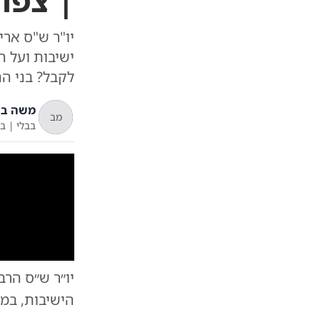
| צפו
יו"ר ש"ס אר
ישיבות ועל 
לקבל? בני הת
משה בש
מב
בבלי
|
ב'
יו״ר ש״ס הר
הישיבות, במ