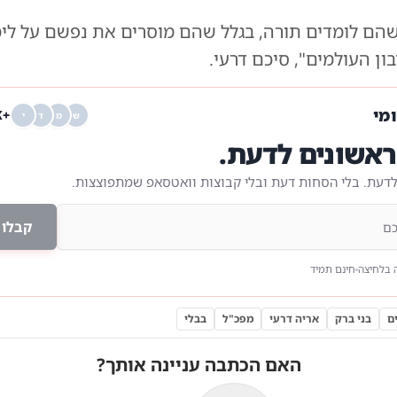
שהם לומדים תורה, בגלל שהם מוסרים את נפשם על לימ
בון העולמים", סיכם דרעי.
ומי
+68K
ש
מ
ד
י
אשונים לדעת.
לדעת. בלי הסחות דעת ובלי קבוצות וואטסאפ שמתפוצצות.
קבלו 
 בלחיצה
חינם תמיד
ם
בני ברק
אריה דרעי
מפכ"ל
בבלי
האם הכתבה עניינה אותך?