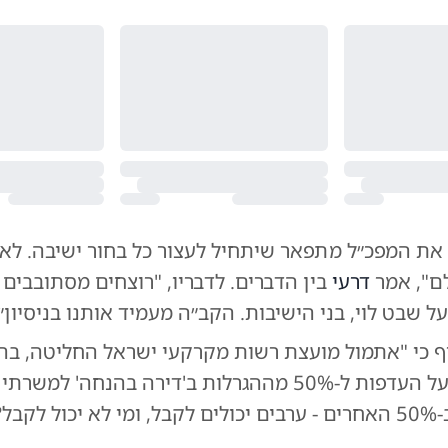
 את המפכ״ל מתפאר שיתחיל לעצור כל בחור ישיבה. לאי
לם", אמר
דרעי
בין הדברים. לדבריו, "רוצחים מסתובבים 
ל שבט לוי, בני הישיבות. הקב״ה מעמיד אותנו בניסיון״.
 כי "אתמול מועצת רשות מקרקעי ישראל החליטה, בה
היועמשי"ת, על העדפות ל-50% מההגרלות ב'דירה בהנחה' למ
שיתנו. אבל ב-50% האחרים - ערבים יכולים לקבל, ומי לא יכול לקבל