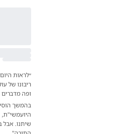
״לראות היום
ריבונו של עו
ופה מדברים ע
בהמשך הוסיף
התורה".