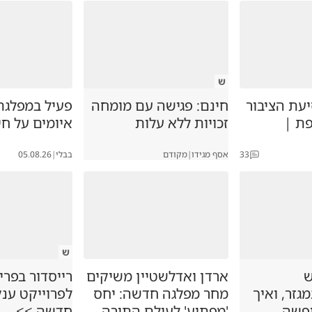
ש
עת הציבור
חינם: פגישה עם מומחה
פעיל במפלגת
ת |
זכויות ללא עלות
איומים על חי
33
אסף מגידו
|
מקודם
בבלי
|
05.08.26
ש
ש
ארדן ואדלשטיין משיקים
רייסדור בפרי
זר, ואיך
מחר מפלגה חדשה: יחס
לפרוייקט ענ
ופשה
'מפתיע' לעולם התורה
חדשה >>