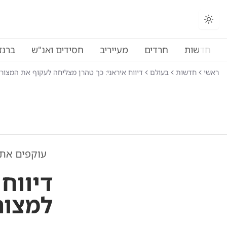
החלפת מצב תצוגה
חדשות
חרדים
מעייריב
חסידים ואנ"ש
ברנז
ראשי
חדשות
בעולם
דיווח איראני: כך טהרן מצליחה לעקוף את המצור
עוקפים את 
דיווח
למצור