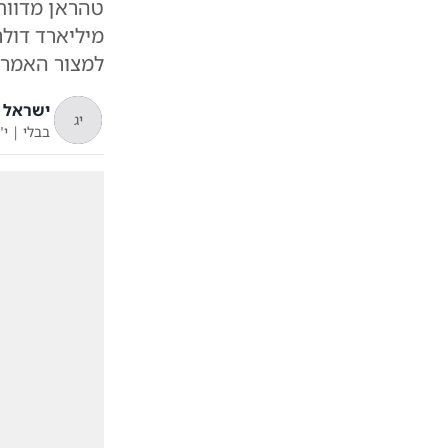
מיליארד דולר
למצור האמריק
ישראל ג
יג
בבלי
|
י"