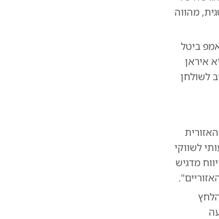
ית, מהווה
אמפ ביטל
א איראן
 לשולחן
אזורית
תי לשווקי
ווח מדגיש
זוריים".
הלחץ
עה