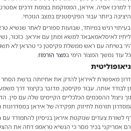
למרכז אסיה. איראן, הממוקמת בצומת דרכים אסטרטג
יציבה ביותר עבור הפקיסטנים במצב הנוכחי.
בעיתוי רגיש במיוחד, שבועות ספורים לאחר שנשיא טר
יחיו לאיסלאמאבאד למשא ומתן עם איראן. כזכור, נשי
יר בשיחה עם ראש ממשלת פקיסטן כי טהראן לא תשוב
ל עוד נמשך המצור הימי ב
מצר הורמוז
.
יאופוליטית
ון מאפשרת לאיראן להדק את אחיזתה ברשת הסחר ה
ן לבודד אותה. עבור פקיסטן, מדובר בקיצור דרך משמעו
ך ניצול ההסכמים הכלכליים הקיימים שלה עם סין. הדי
מסדרון תורמת לחיזוק תפקידה של איראן במסדרונות הא
 לשורת צעדים שנוקטת איראן בניסיון להתמודד עם 
ורם אמריקני בכיר מסר כי הנשיא טראמפ דחה את ההצ