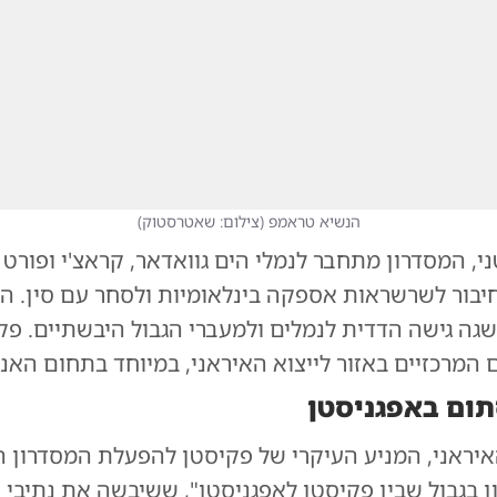
הנשיא טראמפ
(
צילום: שאטרסטוק
)
, המסדרון מתחבר לנמלי הים גוואדאר, קראצ'י ופורט
בור לשרשראות אספקה בינלאומיות ולסחר עם סין. הד
שגה גישה הדדית לנמלים ולמעברי הגבול היבשתיים. פק
המרכזיים באזור לייצוא האיראני, במיוחד בתחום האנר
תום באפגניסטן
האיראני, המניע העיקרי של פקיסטן להפעלת המסדרון 
ן בגבול שבין פקיסטן לאפגניסטן", ששיבשה את נתיבי 