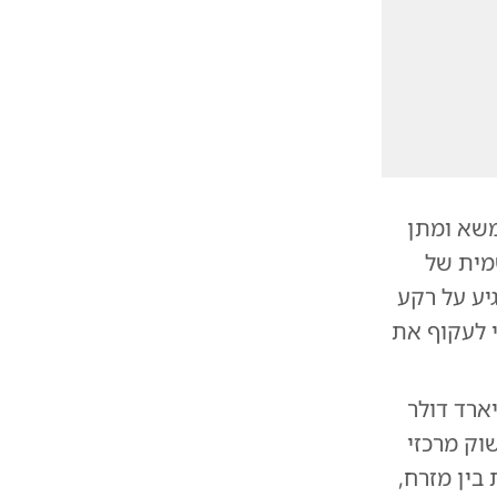
שא ומתן
מית של
יע על רקע
י לעקוף את
 שתי המדינות הציבו יעד שאפתני של 10 מיליארד דולר
שביה מהווה שוק מרכזי
בין מזרח,