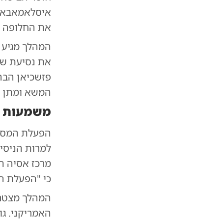
איסלאמאבאד 
את החלופה ה
המהלך מגיע 
את נסיעת של
פזשכיאן הבה
המשא ומתן כ
משמעות ג
הפעלת המסדר
למרות הניסיו
מרכז אסיה תו
כי "הפעלת ה
המהלך מצטרף
האמריקני. ג