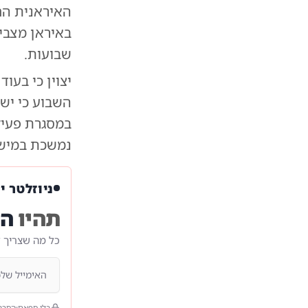
האיראנית החד
שבועות.
יצוין כי בעו
השבוע כי ישר
במסגרת פעיל
נמשכת במישור
ניוזלטר י
תהיו
הר
כל מה שצריך 
בלי ספאם
הסרה