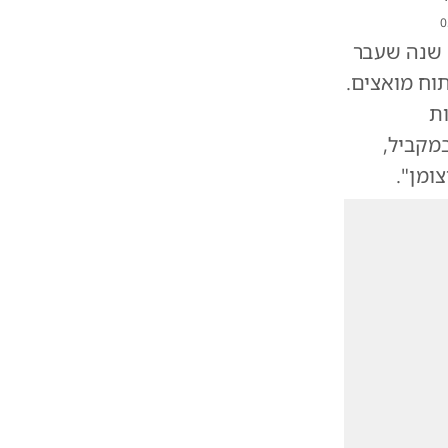
0
המסדרון כולל שני מעברי גבול מרכזיים: מירג'אווה, מעבר ותיק בן 70 שנה שעבר
וח מואצים.
ות
מקביל,
ומן".