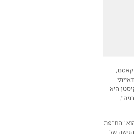
 קאסם,
אייתי
יסטן היא
גיה".
הוא "החרפת
הגישה של