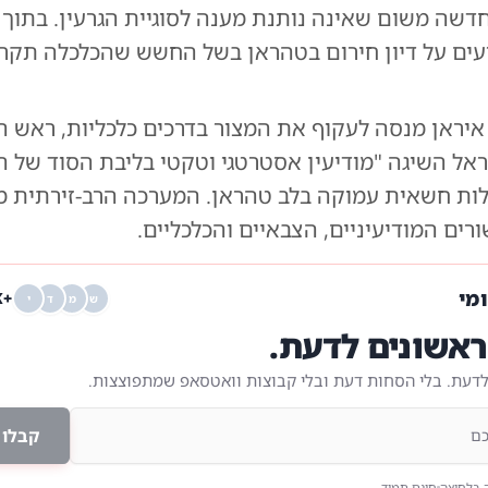
שה משום שאינה נותנת מענה לסוגיית הגרעין. בתוך כ
ד איראן מנסה לעקוף את המצור בדרכים כלכליות, ראש 
אל השיגה "מודיעין אסטרטגי וטקטי בליבת הסוד של ה
ות חשאית עמוקה בלב טהראן. המערכה הרב-זירתית מו
ים המודיעיניים, הצבאיים והכלכליים.
ומי
+68K
ש
מ
ד
י
אשונים לדעת.
לדעת. בלי הסחות דעת ובלי קבוצות וואטסאפ שמתפוצצות.
קבלו 
 בלחיצה
חינם תמיד