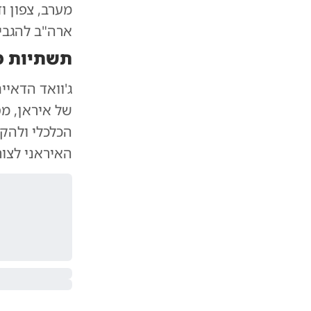
מערב, צפון 
ארה"ב להגביל
תשתיות מ
ג'וואד הדאי
של איראן, מ
הכלכלי ולהקל
האיראני לצור