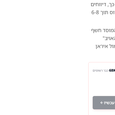
ך, דיווחים
באיראן מצביעים על דיון חירום בטהראן בשל החשש שהכלכלה תקרוס תוך 6-8
המוסד חשף
אויב"
ל איראן
כבר רשומים
עכשיו