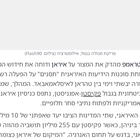
פריקת מכולה בנמל, אילוסטרציה
(
צילום: Flash90
)
ראמפ
מהדק את המצור על
איראן
ודוחה את חידוש המ
ווחת סוכנות הידיעות האיראנית "תסנים" על הפעלה רש
רה יבשתי וימי בין טהראן לאיסלאמאבאד. המהלך, שמג
טחונית בגבול
פקיסטן
-אפגניסטן, נתפס כניסיון איראנ
ריקניות ולפתוח נתיבי סחר חלופיים.
על פי הדיווח האיראני,
בהיקף הסחר ביניהן, כאשר פקיסטן עם 255 מיליון תו
ני, בדגש על תחום האנרגיה. "המיקום של איראן כצומת 