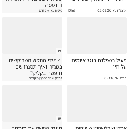
והדפסה
איצלה כץ
|
05.08.26
40
משה כץ
|
מקודם
ש
פעיל במפלגת בנט: איומים
4 יעדי הנופש המבוקשים
על חיי
במגזר, ואיך תסגרו שם
חופשה בקליק?
בבלי
|
05.08.26
נחמן שטרנהרץ
|
מקודם
ש
ארדן ואדלשטיין משיקים
חינם: פגישה עם מומחה