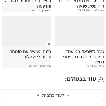
הכריע: רצח תלמיד הישיבה
פעילות משפחתית להורדה
היה פשע שנאה
והדפסה
ישראל גרוס
|
05.08.26
משה כץ
|
מקודם
ש
מכה לישראל: המועמד
חינם: פגישה עם מומחה
המוסלמי ניצח בפריימריז
זכויות ללא עלות
במישיגן
בבלי
|
05.08.26
אסף מגידו
|
מקודם
עוד ב
בעולם
:
לעוד כתבות