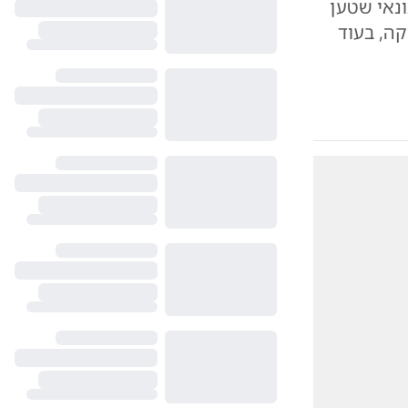
נאי שטען
ה, בעוד