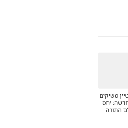
יין משיקים
דשה: יחס
לם התורה