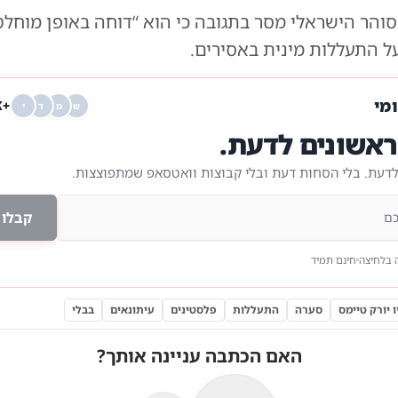
סוהר הישראלי מסר בתגובה כי הוא “דוחה באופן מוחל
 התעללות מינית באסירים.
ומי
+68K
ש
מ
ד
י
אשונים לדעת.
לדעת. בלי הסחות דעת ובלי קבוצות וואטסאפ שמתפוצצות.
קבלו 
 בלחיצה
חינם תמיד
ו יורק טיימס
סערה
התעללות
פלסטינים
עיתונאים
בבלי
האם הכתבה עניינה אותך?