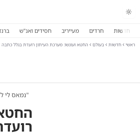
החלפת מצב תצוגה
חדשות
חרדים
מעייריב
חסידים ואנ"ש
ברנז
ראשי
חדשות
בעולם
החטא ועונשו: מערכת העיתון רועדת בגלל כתבה 
"נמאס לי ל
החטא 
רועדת