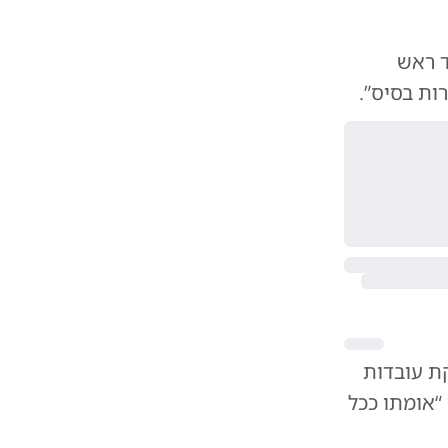
ד ראש
ות בסיס”.
קת עובדות
סטינים שרואיינו “אומתו ככל