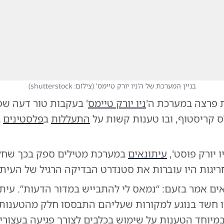
בניין המערכת של ה'ניו יורק טיימס'
(
צילום: shutterstock
)
 פרצה במערכת ה'
ניו יורק טיימס
' בעקבות טור דעה ש
ס קריסטוף, ובו טענות קשות על
התעללות
ב
פלסטינים
ב
יו יורק פוסט',
עיתונאים
במערכת מטילים ספק בכך שחל
יגות היו עוברות את סטנדרט הבדיקה הרגיל של העיתון
ים אמר בזעם: “נמאס לי להתבייש במדור הדעות”. עית
ו חשד בנוגע למקורות שעליהם התבססו חלק מהטענות 
במיוחד הטענות על שימוש בכלבים לצורך פגיעה בעצורי