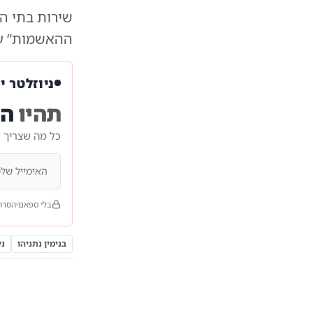
שירות בתי ה
ההאשמות” על
ניוזלטר י
תהיו
הר
כל מה שצריך 
בלי ספאם
הסרה
בנימין נתניהו
ני