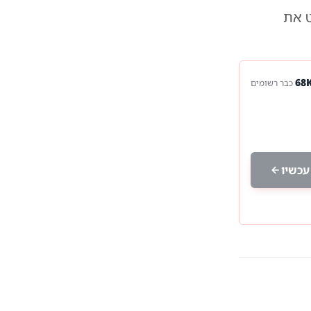
ט את
כבר רשומים
עכשיו