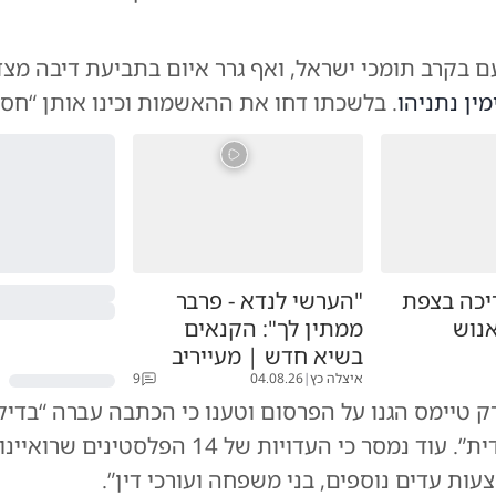
ם בקרב תומכי ישראל, ואף גרר איום בתביעת דיבה מצ
מין נתניהו
. בלשכתו דחו את ההאשמות וכינו אותן “חסר
יכה בצפת
"הערשי לנדא - פרבר
אנוש
ממתין לך": הקנאים
בשיא חדש | מעייריב
איצלה כץ
|
04.08.26
9
ורק טיימס הגנו על הפרסום וטענו כי הכתבה עברה “בדי
קפדנית ויסודית”. עוד נמסר כי העדויות של 14 הפל
ת עדים נוספים, בני משפחה ועורכי דין”.