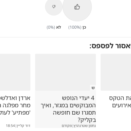
כן
(
%)
100
לא
(
%)
0
אסור לפספס:
ש
את הטקס
4 יעדי הנופש
ארדן ואדלשט
ירועים
המבוקשים במגזר, ואיך
מחר מפלגה ח
תסגרו שם חופשה
'מפתיע' לעו
בקליק?
נחמן שטרנהרץ
|
מקודם
דוד קליין
|
18:54