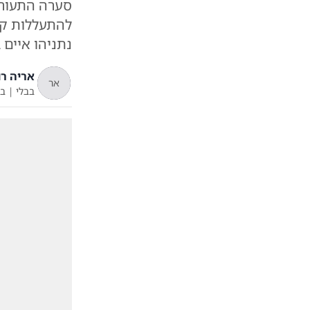
סערה התעורר
להתעללות קש
נתניהו איים
אריה רו
אר
בבלי
|
ב'