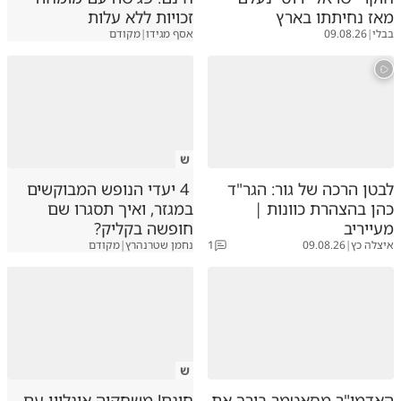
מאז נחיתתו בארץ
זכויות ללא עלות
בבלי
|
09.08.26
אסף מגידו
|
מקודם
ש
לבטן הרכה של גור: הגר"ד
4 יעדי הנופש המבוקשים
כהן בהצהרת כוונות |
במגזר, ואיך תסגרו שם
מעייריב
חופשה בקליק?
איצלה כץ
|
09.08.26
1
נחמן שטרנהרץ
|
מקודם
ש
האדמו"ר מסאטמר בירך את
חינם! משחקיה אונליין עם