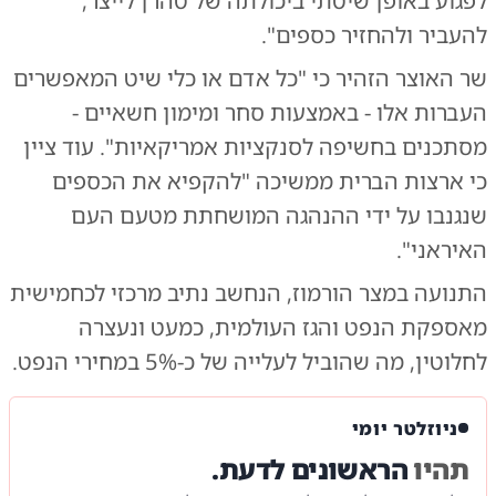
לפגוע באופן שיטתי ביכולתה של טהרן לייצר,
להעביר ולהחזיר כספים".
שר האוצר הזהיר כי "כל אדם או כלי שיט המאפשרים
העברות אלו - באמצעות סחר ומימון חשאיים -
מסתכנים בחשיפה לסנקציות אמריקאיות". עוד ציין
כי ארצות הברית ממשיכה "להקפיא את הכספים
שנגנבו על ידי ההנהגה המושחתת מטעם העם
האיראני".
התנועה במצר הורמוז, הנחשב נתיב מרכזי לכחמישית
מאספקת הנפט והגז העולמית, כמעט ונעצרה
לחלוטין, מה שהוביל לעלייה של כ-5% במחירי הנפט.
ניוזלטר יומי
תהיו
הראשונים לדעת.