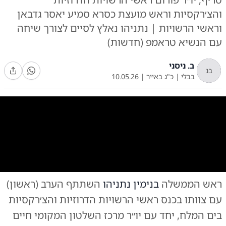
והצ׳רקסיות וראש מועצת כסרא סמיע יאסר גדבאן
וראשי הרשויות | נתניהו נאלץ לסיים לצורך שיחה
עם הנשיא טראמפ (חדשות)
ב. ניסני
בנ
בבלי
|
כ"ג באייר
|
10.05.26
0:00
/
2:03
10
10
ראש הממשלה
בנימין נתניהו
השתתף הערב (ראשון)
נתניהו, הערב
|
צילום:
צילום: עומר מירון, לע"ם סאונד: ניר שרף, לע"מ
עם צוותו בכנס ראשי הרשויות הדרוזיות והצ׳רקסיות
בים המלח, יחד עם יו״ר מרכז השלטון המקומי חיים