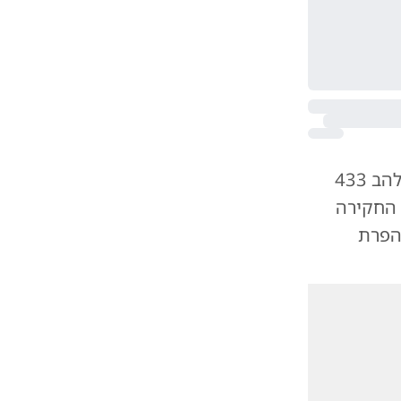
מדוברות המשטרה נמסר אמש: "היחידה הארצית לחקירות הונאה בלהב 433
 החקירה
הפרת