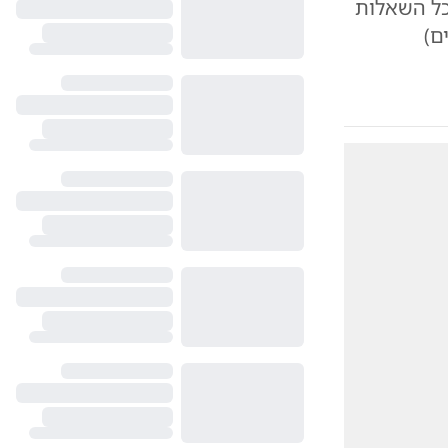
כל השאלות
ם)