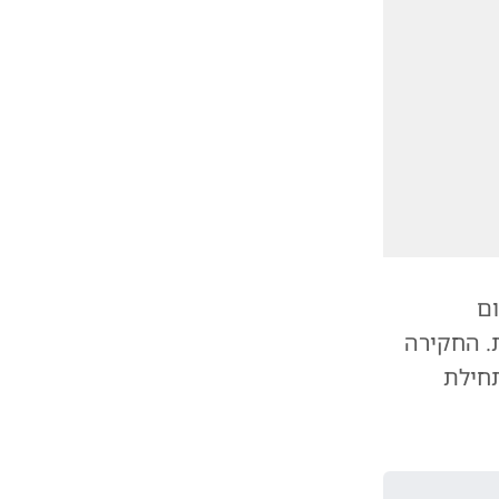
ום
ת. החקירה
חילת