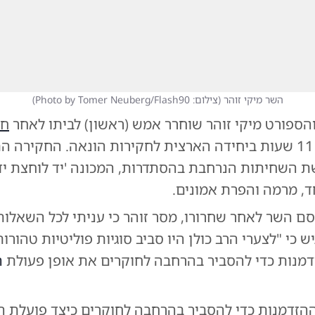
השר מיקי זוהר
(
צילום: Photo by Tomer Neuberg/Flash90
)
הספורט מיקי זוהר שוחרר אמש (ראשון) לביתו לאחר
חק
ממושכת של 11 שעות ביחידה הארצית לחקירות הונאה. החקירה
 השחיתות הנרחבת בהסתדרות, המכונה 'יד לוחצת יד
ד, מרמה והפרת אמונים.
ם השר לאחר שחרורו, מסר זוהר כי עניתי לכל השאלות
ש כי "לצערי הרב כולן היו סביב סוגיות פוליטיות טהורות"
דמנות כדי להסביר בהרחבה לחוקרים את אופן פעולת
ה
ההזדמנות כדי להסביר בהרחבה לחוקרים כיצד פועלת ה