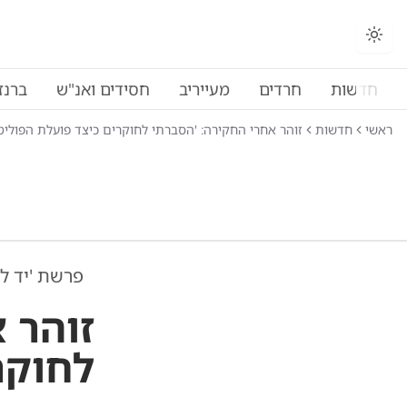
חדשות
חרדים
מעייריב
חסידים ואנ"ש
ברנז
ראשי
חדשות
זוהר אחרי החקירה: 'הסברתי לחוקרים כיצד פועלת הפוליט
פרשת 'יד לו
זוהר 
לחוקר