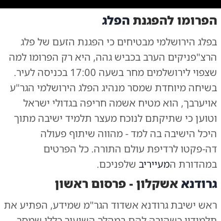
הפרומו להפגנת
הפלג
ו בתוכנית המלאה
|
צילום:
בפלג הירושלמי מבטיחים כי הפגנת הזעם של פלג
הרצ"פניקים הערב בכביש גהה, היא רק הפרומו למה
שצפוי לירושלמים מחר בשעה 17:00 בכניסה לעיר.
בשיחה מיוחדת שמסר מנהיג הפלג הירושלמי הגר"ע
אויערבך, הוא מטיח אשמה חריפה בגדולי ישראל
וטוען כי שתיקתם לנוכח מעצר תלמיד ישיבה מתוך
היכל הישיבה בה למד - מהווה שיתוף פעולה
דה-פקטו לרדיפת עולם התורה. כל הפרטים
במהדורת ה
מעייריב
שלפניכם.
גרודנא
אשקלון - פרסום ראשון
ראש ישיבת גרודנא אשדוד הגר"מ שמידע, הפתיע את
תלמידיו כשהורה להם במהלך השיעור כללי שמסר