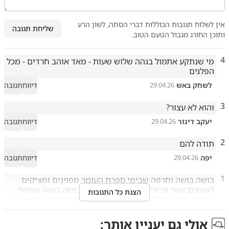
אין לשלוח תגובות הכוללות דברי הסתה, לשון הרע
שליחת תגובה
ותוכן החורג מגבול הטעם הטוב.
4
מי שנתקע אתמול בגהה שלוש שעות - מאד אוהב חרדים - מכל 
הפלגים
לשחק באש
דיווח
תגובה
29.04.26
3
והוא לא עצור?
יעקב דינור
דיווח
תגובה
29.04.26
2
תודה להם
יפה
דיווח
תגובה
29.04.26
1
בושה בושה וחרפה שבימי ספרת העומר מפגינים ומציקים 
לאנשים אשר צריכים להגיע ליעד שלהם בושה בושה האמת 
הצגת כל התגובות
נעדרת .הכל שקר.כסף .כבוד .עם ישראל צריך לחזור בתשובה. 
אסתר
דיווח
תגובה
29.04.26
אולי גם יעניין אותך: