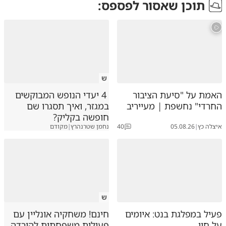
תוכן שאסור לפספס:
ש
האמת על "סיעת הציבור
4 יעדי הנופש המבוקשים
החרדי" נחשפת | מעייריב
במגזר, ואיך תסגרו שם
חופשה בקליק?
איצלה כץ
|
05.08.26
40
נחמן שטרנהרץ
|
מקודם
ש
פעיל במפלגת בנט: איומים
חינם! משחקיה אונליין עם
על חיי
פעילות משפחתית להורדה