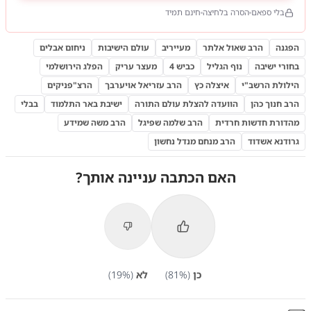
בלי ספאם
הסרה בלחיצה
חינם תמיד
הפגנה
הרב שאול אלתר
מעייריב
עולם הישיבות
ניחום אבלים
בחורי ישיבה
נוף הגליל
כביש 4
מעצר עריק
הפלג הירושלמי
הילולת הרשב"י
איצלה כץ
הרב עזריאל אויערבך
הרצ"פניקים
הרב חנוך כהן
הוועדה להצלת עולם התורה
ישיבת באר התלמוד
בבלי
מהדורת חדשות חרדית
הרב שלמה שפיגל
הרב משה שמידע
גרודנא אשדוד
הרב מנחם מנדל נחשון
האם הכתבה עניינה אותך?
כן
(
%)
81
לא
(
%)
19