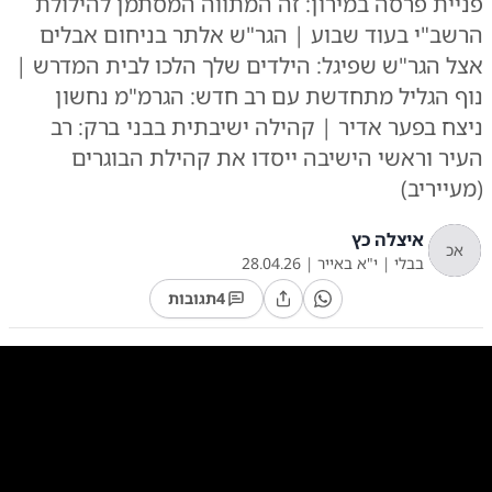
פניית פרסה במירון: זה המתווה המסתמן להילולת
הרשב"י בעוד שבוע | הגר"ש אלתר בניחום אבלים
אצל הגר"ש שפיגל: הילדים שלך הלכו לבית המדרש |
נוף הגליל מתחדשת עם רב חדש: הגרמ"מ נחשון
ניצח בפער אדיר | קהילה ישיבתית בבני ברק: רב
העיר וראשי הישיבה ייסדו את קהילת הבוגרים
(מעייריב)
איצלה כץ
אכ
בבלי
|
י"א באייר
|
28.04.26
4
תגובות
0:00
/
10:37
10
10