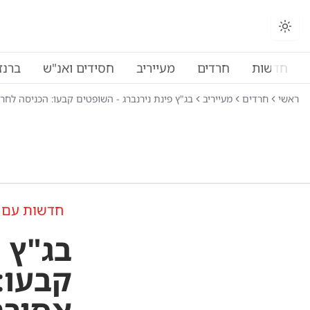
החלפת מצב תצוגה
חדשות
חרדים
מעייריב
חסידים ואנ"ש
ברנז
ראשי
חרדים
מעייריב
בג"ץ פינת נירנברג - השופטים קבעו: הכניסה לחרד
חדשות עם 
בג"ץ 
קבעו: