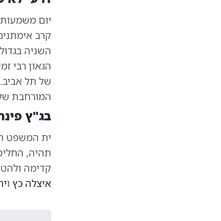
יום משמעותי 
קרב אימתנים
השניה בגדולה
הגאון רבי זמ
של תל אביב.
המורחבת שלפ
בג"ץ
פינת 
ית המשפט הע
תהיה, החליט
קדימה ולהטי
איצלה כץ
ו
יה