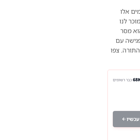
ים אלו
כר לנו
וא מסר
פגישה עם
התורה. צפו
כבר רשומים
עכשיו