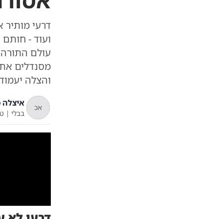
אסורה
דרעי מותיר א
ועוד - חותם 
מסנדלים את א
והצלה יעמוד 
איצלה כ
אכ
בבלי
|
ט'
דרעי לא ע
מעייריב עם איצל