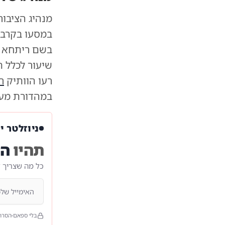
מנהיג הציבור
במסעו בקרב 
בשם ריתחא דא
שיעור לכלל ת
רעו הוותיק
ר
במהדורת מעי
ניוזלטר י
תהיו
הר
כל מה שצריך 
בלי ספאם
הסרה