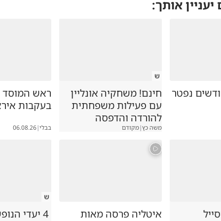
 יעניין אותך:
ומה כל הכעס על בג״ץ?
27.04
ש
ק בן 7 חודשים נפטר
חינם! משחקיה אונליין
ראש המוסד ה
עם פעילות משפחתית
בעקבות אירא
להורדה והדפסה
משה כץ
|
מקודם
בבלי
|
06.08.26
ש
סייל
איטליה פרסה מאות
4 יעדי הנופ