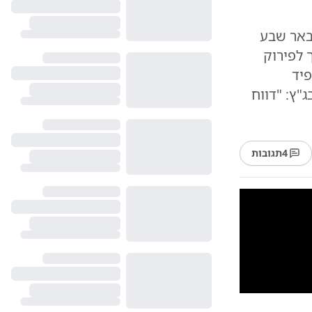
 באר שבע
 לפירוק
ים 2026: בנט ולפיד
"ץ: "דווח
4
תגובות
10
1