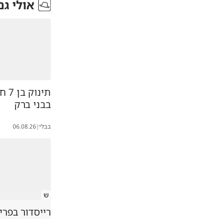
אולי גם
מה כל הרעש 
חזקי לרנר
.26
תינו
בבני ברק
בבלי
|
06.08.26
ש
רייסדור בפרי