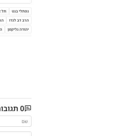
נפתלי בנט
תל א
הרב דב לנדו
הרב
יהודה גליקמן
הר
0
תגובו