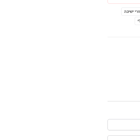
רי ישיבה
י