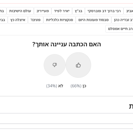
ביב
רבי ברוך דב פוברסקי
בג"ץ
יאיר לפיד
מעייריב
עולם הישיבות
בחו
 זבדיה כהן
סבסוד מעונות היום
סנקציות כלכליות
פוניבז'
איצלה כץ
בבל
ב חיים אמסלם
האם הכתבה עניינה אותך?
כן
(
%)
66
לא
(
%)
34
ת