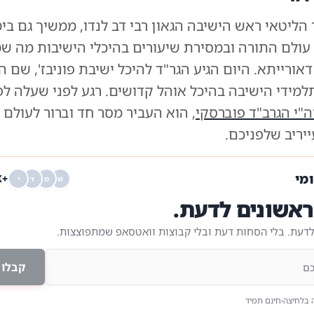
 הליטאי ראש הישיבה הגאון רבי דב לנדו, ממשיך גם בימ
עולם התורה ובמסירת שיעורים בהיכלי הישיבות מה שמו
ורייתא. היום הגיע הגר"ד להיכל ישיבת פוניבז', שם ה
למידי הישיבה בהיכל אוהל קדושים. רגע לפני שעלה ל
ה"י הגרב"ד פוברסקי
, הוא העביר מסר חד וברור לעולם 
יריב שלפניכם.
ומי
+68K
ש
מ
ד
י
אשונים לדעת.
לדעת. בלי הסחות דעת ובלי קבוצות וואטסאפ שמתפוצצות.
קבלו 
 בלחיצה
חינם תמיד