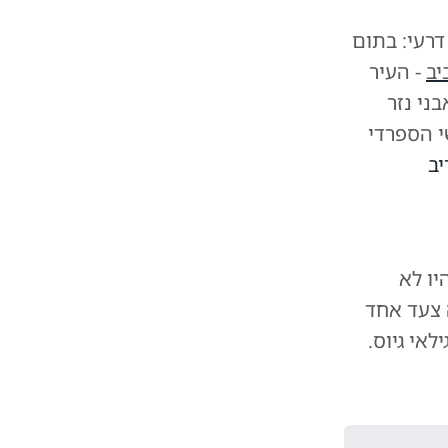
דרעי: בתום
יב
- העיר
ני נזר
י הספרדי
יב
יו לא
 צעד אחד
לאי גיוס.