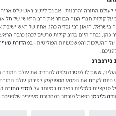
לעולם התורה והרבנות - אב גם ליושב ראש ש"ס אריה 
 על קולות חברי הגוף הבוחר את הרב הראשי של
תל אב
 בישראל, הגאון רבי זבדיה כהן, אחיו של ראש ישיבת אב
יר כהן, נבחר היום ברוב קולות מרשים לכהן כרבה הראש
 על ההשלכות והמשמעויות הפוליטית - ב
מהדורת מעייר
ניכם.
נירנברג
ליון, ששם לו למטרה גלויה להחריב את עולם התורה ה
 היום לקחת את המסע המפוקפק לפירוק עולם התורה
ל סנקציות כלכליות כואבות במיוחד על
לומדי התורה
בגי
ודה גליקמן
בפאנל מורחב במהדורת מעייריב שלפניכם.