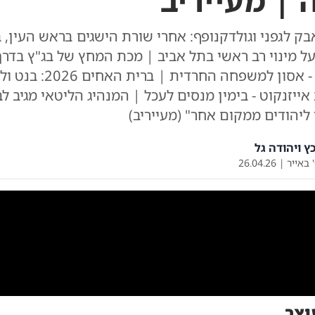
 | מעייריב
בק לגפני וגולדקנופף: אחרי שורת הישגים בראש העין,
על מינוי רב ראשי בתל אביב | מכת המחץ של בג"ץ בדרך
עולם התורה - אסון למשפחה החרדית | ברית האח
ייזנקוט - בימין מנסים לעכל | המנהיג הליטאי מגיב לבג
ליהודים ממקום אחר" (מעייריב)
ץ ויהודה גל
 באייר
|
26.04.26
0:00
/
26:20
0
וצר
ה כץ ויהודה גליקמן - צפו בתוכנית המלאה
|
צילום: