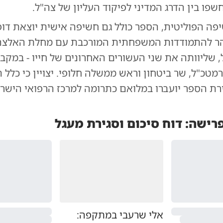
פו בין הדרג המדיני לפיקוד העליון של צה"ל.
פה הפוליטית, הספר כולל גם חשיפה אישית יוצאת דופ
הר להתמודדות המשפחתית המורכבת עם מחלת האלצה
ל, שליוותה את שני העשורים האחרונים של חייו - במקבי
מטכ"ל, שר ביטחון וראש ממשלה חלופי. יצויין כי כלל ת
ת הספר יועברו במלואם כתרומה למרכז הרפואי הישרא
ישה: דוח סיכום וסגירת מעגל
אלי שרעבי במתקפה: