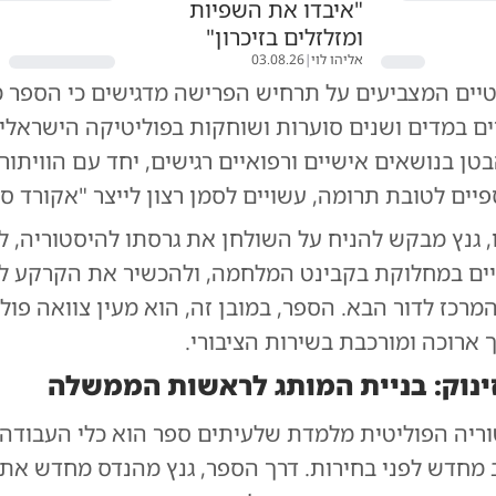
"איבדו את השפיות
ומזלזלים בזיכרון"
אליהו לוי
|
03.08.26
טיים המצביעים על תרחיש הפרישה מדגישים כי הספר מ
ם במדים ושנים סוערות ושוחקות בפוליטיקה הישראלית
טן בנושאים אישיים ורפואיים רגישים, יחד עם הוויתור
יים לטובת תרומה, עשויים לסמן רצון לייצר "אקורד סי
ו, גנץ מבקש להניח על השולחן את גרסתו להיסטוריה, 
יים במחלוקת בקבינט המלחמה, ולהכשיר את הקרקע 
רכז לדור הבא. הספר, במובן זה, הוא מעין צוואה פול
ארוכה ומורכבת בשירות הציבורי.
ינוק: בניית המותג לראשות הממשלה
וריה הפוליטית מלמדת שלעיתים ספר הוא כלי העבודה
ב מחדש לפני בחירות. דרך הספר, גנץ מהנדס מחדש את