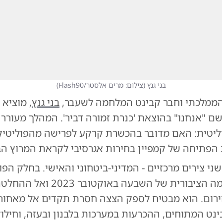
בני גנץ
(
צילום: מרים אלסטר/Flash90
)
הממלכתי וחבר קבינט המלחמה לשעבר,
בני גנץ
, מוציא 
 "אנחנו" בהוצאת 'כנרת זמורה דביר'. המהלך מעורר 
יטית: האם מדובר בהכשרת קרקע לפרישה מהפוליטיקה
ת הפתיחה של קמפיין בחירות אגרסיבי לקראת המרוץ ה
ני צירים מרכזיים - המדיני-ביטחוני והאישי. בחלק הפול
חוזר אל הדרמה הציבורית של השבעה באוקט
ום. הוא מבטיח לספק הצצה חסרת תקדים אל מאחור
ינט המתוחים, ההכרעות במערכות בלבנון ובעזה, וחילו