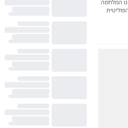
נט המלחמה
פוליטית