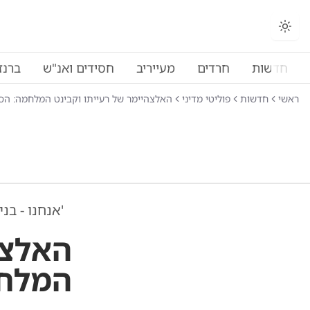
חדשות
חרדים
מעייריב
חסידים ואנ"ש
ברנז
ראשי
חדשות
פוליטי מדיני
האלצהיימר של רעייתו וקבינט המלחמה: הספ
'אנחנו - בני 
האלצה
המלחמ