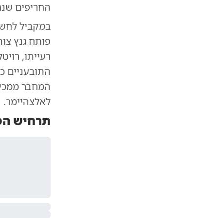
החריפים שנחש
במקביל לחשי
פותח גנץ צו
רעייתו, רויט
התובעניים כר
המחבר ממכיר
לאלצהיימר.
תרחיש הפר