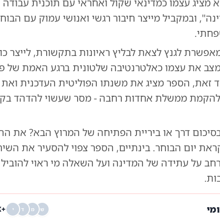
א מציג עצמו כמדינאי שקול ואחראי עם תוכנית עבודה 
נה", ובמקביל מייצר חיבור רגשי ואנושי עמוק עם הבו
חתי.
פשרת לגנץ לצאת לבליץ ראיונות בתקשורת, לייצר כו
ולמצב את עצמו כאלטרנטיבה שלטונית ברגע האמת של 
ד זאת, הספר מציג את משנתו הפוליטית העדכנית ואת
להקמת ממשלת אחדות רחבה - מסר שעשוי להדהד בקר
סיכום דרך או ביריית הפתיחה של המרוץ הבא? את הת
את יום הבוחר. בינתיים, הספר צפוי להסעיר את השיח
נרחב על עתידה של המדינה ועל השאלה מי ראוי להוביל
ות.
ומי
+68K
ש
מ
ד
י