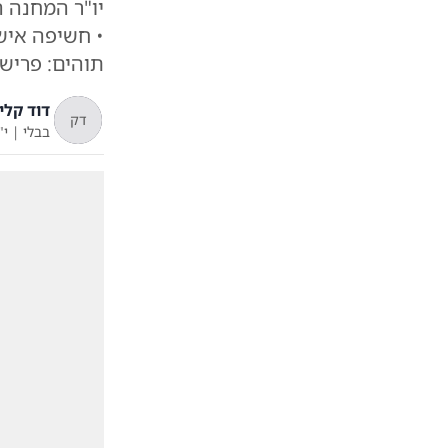
יו"ר המחנה 
• חשיפה איש
תוהים: פרישה
דוד קליי
דק
בבלי
|
י"