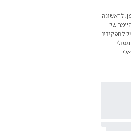
ן. לראשונה
יימר של
ל לתפקידיו
גמולי
לי