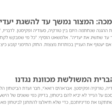
מכה: המצור נמשך עד להשגת יעדינ
ההגנה שנחתמה היום בין טורקיה, סעודיה ופקיסטן. לדבריו, 
ך עד שתשיג את יעדיה". אלמשאט הוסיף: "כל מי שמבקש לקח
שנים הוא תוקפן, גם אם יעטוף את העניין בכותרות נוצצות. החוק התימני קובע כי
ברית המשולשת מכוונת נגדנו
יה, טורקיה ופקיסטן. אבראהים רזאא'י, חבר ועדת הביטחון הל
ם על הנייר לא יביא להם ביטחון, בדיוק כפי ששנים של הישע
שתתקנו את מדיניותכם, כדי שלא תיאלצו להתחנן לביטחון מאח