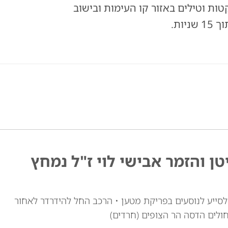
2) התרעות על ירי רקטות וטילים באזור קו העימות ובישוב
ות.
טן והזמר אבישי לוי ז"ל נמחץ
י לוי זצ"ל, כבן 30, יצא מרכבו לסייע לנוסעים בפריקת מטען • הרכב החל להידרדר לאחור
חולים הדסה הר הצופים (חרדים)