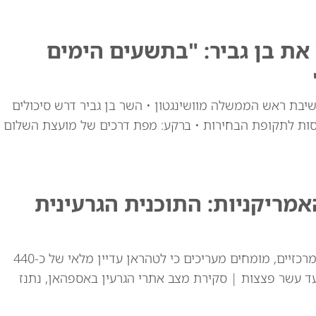
ת בן גביר: "בתשעים הימים
יבת ראש הממשלה מוושינגטון • השר בן גביר דרש סיכולים
סות לתקופת הבחירות • ברקע: מפת דרכים של מועצת השלום
ריקניות: התוכנית הגרעינית
למרות התקיפות האמריקאיות באתרי ההעשרה המרכזיים, מומחים מעריכים כי לטהראן עדיין מלאי של כ-440
ד עשר פצצות | סקירת מצב אתרי הגרעין באספהאן, נתנז