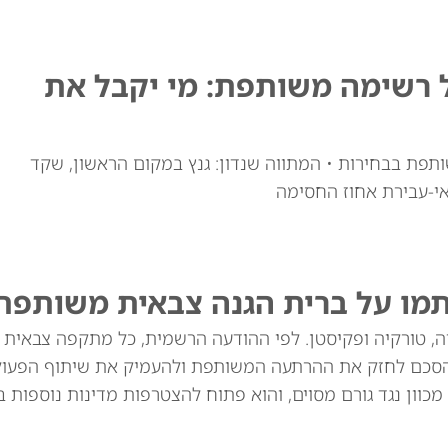
ל רשימה משותפת: מי יקבל את
ותפת בבחירות • המתווה שנדון: גנץ במקום הראשון, שקד
י-עבירת אחוז החסימה
תמו על ברית הגנה צבאית משותפת
יה, טורקיה ופקיסטן. לפי ההודעה הרשמית, כל מתקפה צבאית
סכם לחזק את ההרתעה המשותפת ולהעמיק את שיתוף הפעולה
מכוון נגד גורם מסוים, והוא פתוח להצטרפות מדינות נוספות בא