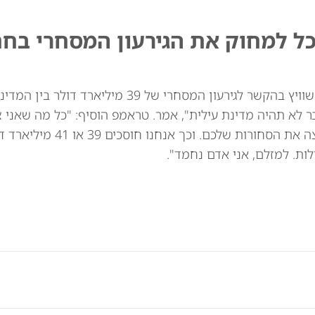
כל למחוק את הגירעון המסחרי בח
נשיא ארה"ב דונלד טראמפ איים באופן מרומז על שוויץ בהקשר לגירעון המסחרי של 39
ר לא תהיה מדינת עילית", אמר. טראמפ הוסיף: "כל מה שאני 
לומר: אני לא רוצה את השעונים שלכם. אני לא רוצה
ות. למזלם, אני אדם נחמד".