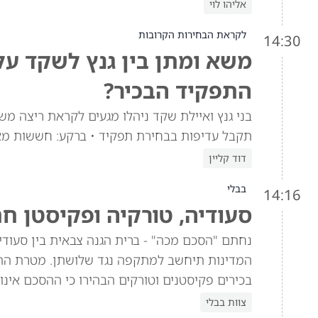
אליהו לוי
לקראת הבחירות הקרובות
14:30
משא ומתן בין גנץ לשקד ע
התפקיד הבכיר?
בני גנץ ואיילת שקד ניהלו מגעים לקראת ריצה מש
תקבל עדיפות בבחירת תפקיד • ברקע: חששות מא
דוד קליין
בבלי
14:16
סעודיה, טורקיה ופקיסטן ח
נחתם "הסכם מכה" - ברית הגנה צבאית בין סעוד
המדינות תיחשב למתקפה נגד שלושתן. מטרת הה
בכירים פקיסטנים וטורקים הבהירו כי ההסכם אינו 
צוות בבלי