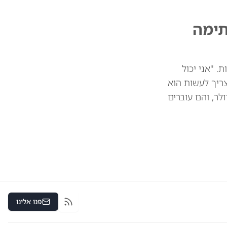
תימה
 מיליארד דולר בין המדינות. "אני יכול
צריך לעשות הוא
 את הסחורות שלכם. וכך אנחנו חוסכים 39 או 41 מיליארד דולר, והם עוברים
פנו אלינו
RSS