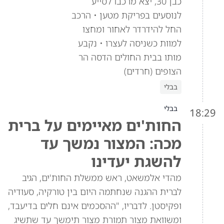
כבן 30, יצא מרכבו לסייע
לנוסעים בפריקת מטען • הרכב
החל להידרדר לאחור ומחצו
למוות כשניסה לעצרו • נקבע
מותו בבית החולים הדסה הר
הצופים (חרדים)
בבלי
בבלי
18:29
החות'ים מאיימים על ברית
מכה: המצור נמשך עד
להשגת יעדינו
מהדי אלמשאט, ראש ממשלת החות'ים, הגיב
לברית ההגנה שנחתמה היום בין טורקיה, סעודיה
ופקיסטן. לדבריו, "ההסכמים אינם חלים בדיעבד,
ומשוואת מצור תמורת מצור תימשך עד שתשיג