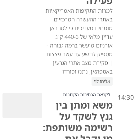
פעילה
למרות התקיפות האמריקאיות
באתרי ההעשרה המרכזיים,
מומחים מעריכים כי לטהראן
עדיין מלאי של כ-440 ק"ג
אורניום מועשר ברמה גבוהה -
מספיק לתשע עד עשר פצצות
| סקירת מצב אתרי הגרעין
באספהאן, נתנז ופורדו
אליהו לוי
לקראת הבחירות הקרובות
14:30
משא ומתן בין
גנץ לשקד על
רשימה משותפת:
מי יקבל את