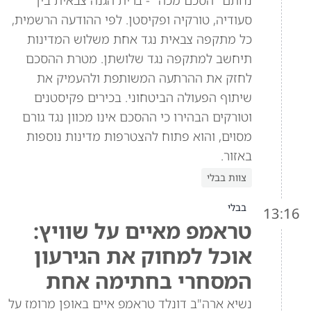
נחתם "הסכם מכה" - ברית הגנה צבאית בין
סעודיה, טורקיה ופקיסטן. לפי ההודעה הרשמית,
כל מתקפה צבאית נגד אחת משלוש המדינות
תיחשב למתקפה נגד שלושתן. מטרת ההסכם
לחזק את ההרתעה המשותפת ולהעמיק את
שיתוף הפעולה הביטחוני. בכירים פקיסטנים
וטורקים הבהירו כי ההסכם אינו מכוון נגד גורם
מסוים, והוא פתוח להצטרפות מדינות נוספות
באזור.
צוות בבלי
בבלי
13:16
טראמפ מאיים על שוויץ:
אוכל למחוק את הגירעון
המסחרי בחתימה אחת
נשיא ארה"ב דונלד טראמפ איים באופן מרומז על