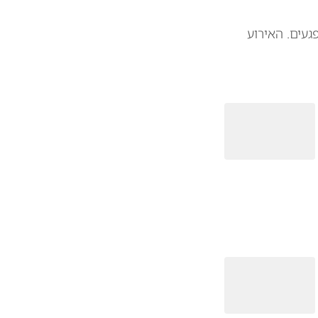
געים. האירוע