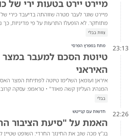
מיירט יירט בטעות ירי של כ
מיירט שוגר לעבר מטרה שזוהתה בדיעבד כירי של כ
מתוחקר. לא הופעלו התרעות על פי מדיניות, כך נ
צוות בבלי
מתח במפרץ הפרסי
23:13
טיוטת הסכם למעבר במצר ה
האיראני
איראן ועומאן השלימו טיוטה לפתיחת המצר האסט
המנהיג העליון קשה מאוד" • טראמפ: עסקה קרובה,
בבלי
חדשות עם קנייטש
22:26
האמת על "סיעת הציבור החר
בג"ץ מכה שוב את החינוך החרדי: השופט שטיין קו