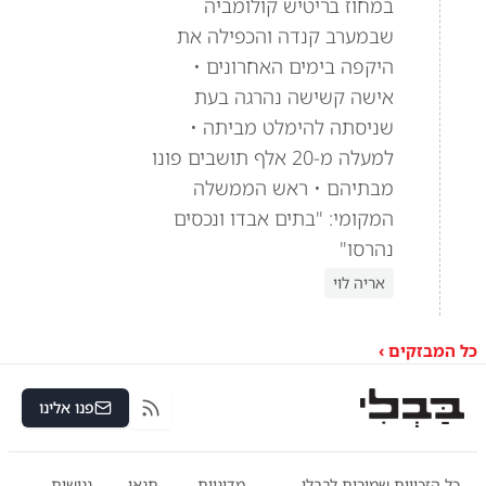
במחוז בריטיש קולומביה
שבמערב קנדה והכפילה את
היקפה בימים האחרונים •
אישה קשישה נהרגה בעת
שניסתה להימלט מביתה •
למעלה מ-20 אלף תושבים פונו
מבתיהם • ראש הממשלה
המקומי: "בתים אבדו ונכסים
נהרסו"
אריה לוי
כל המבזקים ›
פנו אלינו
RSS
כל הזכויות שמורות לבבלי
מדיניות
תנאי
נגישות