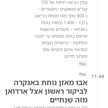
בסין הביאה רוחות של 150
קמ"ש ומשקעים היסטוריים •
כ-900 אלף פונו ממחוז ג'ג'יאנג
בלבד • 1,400 טיסות בוטלו
בשנחאי • תיעודים מהשטח
מראים בתים מוצפים עד לגובה
החלונות • הרשויות הוציאו
התראת אדום והקימו אלף
מקלטי חירום
בבלי
בבלי
11:44
אבו מאזן נוחת באנקרה
לביקור ראשון אצל ארדואן
מזה שנתיים
יו"ר הרשות הפלסטינית מחמוד עבאס (אבו