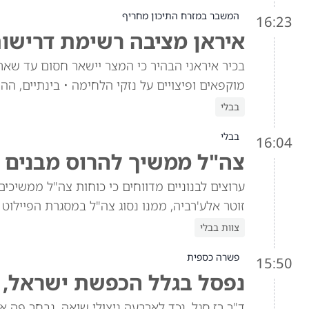
המשבר במזרח התיכון מחריף
16:23
איראן מציבה רשימת דרישות
בכיר איראני הבהיר כי המצר יישאר חסום עד שאר
מוקפאים ופיצויים על נזקי הלחימה • בינתיים, 
בבלי
בבלי
16:04
צה"ל ממשיך להרוס מבנים בכ
ערוצים לבנוניים מדווחים כי כוחות צה"ל ממשיכ
זוטר אלע'רביה, ממנו נסוג צה"ל במסגרת הפיילוט מ
צוות בבלי
פשרה כספית
15:50
נפסל בגלל הכפשת ישראל, ו
ד"ר רז סגל, נכד לארבעה ניצולי שואה, נבחר פה 