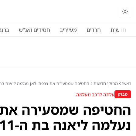
חדשות
חרדים
מעייריב
חסידים ואנ"ש
ברנז
ראשי
מבזקי חדשות
החטיפה שמסעירה את צרפת: לאן נעלמה ליאנה בת ה-11? | זה החשוד המ
עלתה לרכב ונעלמה
מבזק
החטיפה שמסעירה את 