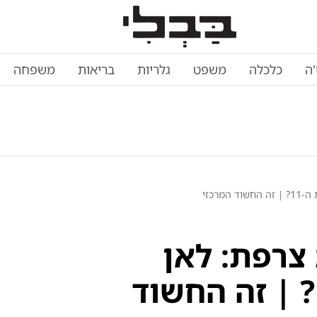
'ה
כלכלה
משפט
גלריות
בריאות
משפחה
רכזי
צרפת: לאן
נעלמה ליאנה בת ה-11? | זה החשוד