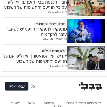
חברי הכנסת בבין הזמנים: 'זיידל'ע'
עם כל הנייעס והחשיפות של השבוע
זיידל'ע
30.07.26
|
"נסיון ציבורי ומשפטי"
מתפקיד לתפקיד: היועמ"ש לשעבר
עובר לאקדמיה
דוד ישראלי
28.07.26
|
ללא חשש רכילות
'קדיש' על הסנאטור| 'זיידל'ע' עם כל
הנייעס והחשיפות של השבוע
זיידל'ע
16.07.26
|
פנו אלינו
RSS
כל הזכויות שמורות לבבלי
מדיניות
תנאי
נגישות
אודות