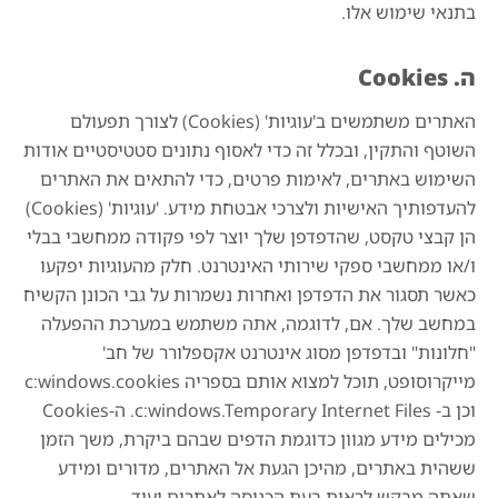
בתנאי שימוש אלו.
ה. Cookies
האתרים משתמשים ב'עוגיות' (Cookies) לצורך תפעולם
השוטף והתקין, ובכלל זה כדי לאסוף נתונים סטטיסטיים אודות
השימוש באתרים, לאימות פרטים, כדי להתאים את האתרים
להעדפותיך האישיות ולצרכי אבטחת מידע. 'עוגיות' (Cookies)
הן קבצי טקסט, שהדפדפן שלך יוצר לפי פקודה ממחשבי בבלי
ו/או ממחשבי ספקי שירותי האינטרנט. חלק מהעוגיות יפקעו
כאשר תסגור את הדפדפן ואחרות נשמרות על גבי הכונן הקשיח
במחשב שלך. אם, לדוגמה, אתה משתמש במערכת ההפעלה
"חלונות" ובדפדפן מסוג אינטרנט אקספלורר של חב'
מייקרוסופט, תוכל למצוא אותם בספריה c:windows.cookies
וכן ב- c:windows.Temporary Internet Files. ה-Cookies
מכילים מידע מגוון כדוגמת הדפים שבהם ביקרת, משך הזמן
ששהית באתרים, מהיכן הגעת אל האתרים, מדורים ומידע
שאתה מבקש לראות בעת הכניסה לאתרים ועוד.