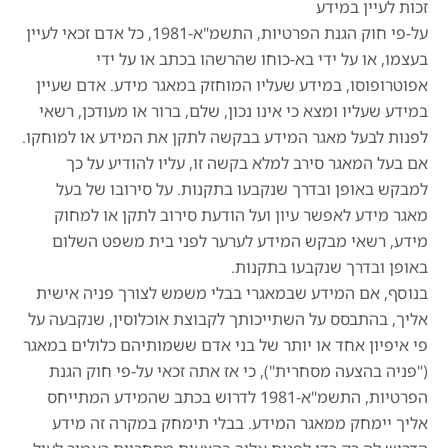
זכות לעיין במידע
על-פי חוק הגנת הפרטיות, התשמ"א-1981, כל אדם זכאי לעיין
בעצמו, או על ידי בא-כוחו שהרשהו בכתב או על ידי
אפוטרופוסו, במידע שעליו המוחזק במאגר מידע. אדם שעיין
במידע שעליו ומצא כי אינו נכון, שלם, ברור או מעודכן, רשאי
לפנות לבעל מאגר המידע בבקשה לתקן את המידע או למוחקו.
אם בעל המאגר סירב למלא בקשה זו, עליו להודיע על כך
למבקש באופן ובדרך שנקבעו בתקנות. על סירובו של בעל
מאגר מידע לאפשר עיון ועל הודעת סירוב לתקן או למחוק
מידע, רשאי מבקש המידע לערער לפני בית משפט השלום
באופן ובדרך שנקבעו בתקנות.
בנוסף, אם המידע שבמאגרי בבלי משמש לצורך פניה אישית
אליך, בהתבסס על השתייכותך לקבוצת אוכלוסין, שנקבעה על
פי איפיון אחד או יותר של בני אדם ששמותיהם כלולים במאגר
("פניה בהצעה מסחרית"), כי אז אתה זכאי על-פי חוק הגנת
הפרטיות, התשמ"א-1981 לדרוש בכתב שהמידע המתייחס
אליך יימחק ממאגר המידע. בבלי תימחק במקרה זה מידע