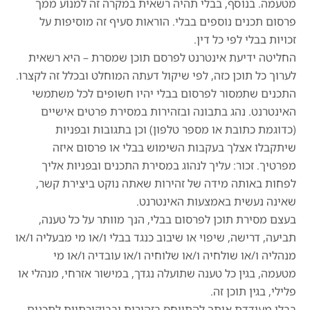
מטעמה. בנוסף, בבלי תהיה רשאית במקרה זה למנוע ממך
פרסום תכנים נוספים בבלי. הוראות סעיף זה מוסיפות על
זכויות בבלי לפי כל דין.
החליטה ידיעת אינטרנט לפרסם תוכן שמסרת – היא רשאית
לערוך כל תוכן כזה, לפי שיקול דעתה המוחלט ובכלל זה לקצרו.
התכנים שתמסור לפרסום בבלי יהיו חשופים לכל משתמשי
האינטרנט. נהג בתבונה ובזהירות במסירת פרטים אישיים
(כדוגמת כתובת או מספר טלפון) וכן בתגובות ובפניות
שיתקבלו אצלך בעקבות השימוש בבלי או פרסום איזה
מפרטיך. זכור: עליך לנהוג במסירת התכנים ובפניות אליך
לפחות באותה מידה של זהירות שאתה נוקט ביצירת קשר,
שאינה נעשית באמצעות האינטרנט.
בעצם מסירת תוכן לפרסום בבלי, הנך מוותר על כל טענה,
תביעה, דרישה, שיפוי או שיבוב כנגד בבלי ו/או מי מבעליה ו/או
מנהליה ו/או שולחיה ו/או שלוחיה ו/או עובדיה ו/או מי
מטעמה, בגין כל טענה שתועלה נגדך, במישור אזרחי, מנהלי או
פלילי, בגין תוכן זה.
בבלי מעודדת אותך להתייחס בזהירות ובביקורתיות לתכנים