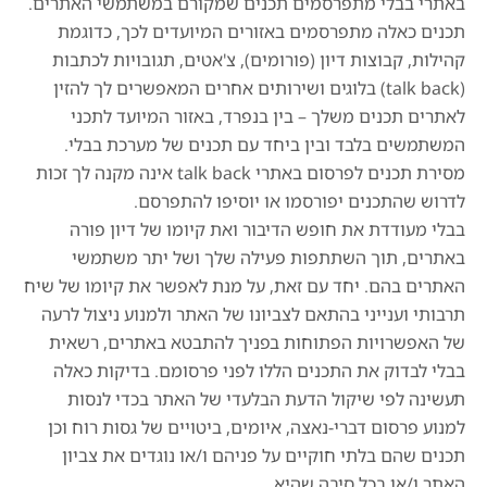
באתרי בבלי מתפרסמים תכנים שמקורם במשתמשי האתרים.
תכנים כאלה מתפרסמים באזורים המיועדים לכך, כדוגמת
קהילות, קבוצות דיון (פורומים), צ'אטים, תגובויות לכתבות
(talk back) בלוגים ושירותים אחרים המאפשרים לך להזין
לאתרים תכנים משלך – בין בנפרד, באזור המיועד לתכני
המשתמשים בלבד ובין ביחד עם תכנים של מערכת בבלי.
מסירת תכנים לפרסום באתרי talk back אינה מקנה לך זכות
לדרוש שהתכנים יפורסמו או יוסיפו להתפרסם.
בבלי מעודדת את חופש הדיבור ואת קיומו של דיון פורה
באתרים, תוך השתתפות פעילה שלך ושל יתר משתמשי
האתרים בהם. יחד עם זאת, על מנת לאפשר את קיומו של שיח
תרבותי וענייני בהתאם לצביונו של האתר ולמנוע ניצול לרעה
של האפשרויות הפתוחות בפניך להתבטא באתרים, רשאית
בבלי לבדוק את התכנים הללו לפני פרסומם. בדיקות כאלה
תעשינה לפי שיקול הדעת הבלעדי של האתר בכדי לנסות
למנוע פרסום דברי-נאצה, איומים, ביטויים של גסות רוח וכן
תכנים שהם בלתי חוקיים על פניהם ו/או נוגדים את צביון
האתר ו/או בכל סיבה שהיא.