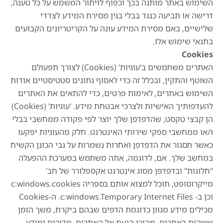
השימוש באתר מותנה בכך וכפוף לויתור המשמש על כל טענה,
דרישה או תביעה כנגד בבלי בגין מסירת המידע לצדדי
שלישיים, באם מסירת המידע עונה על הקריטריונים הקבועים
בתנאי שימוש אלו.
Cookies
האתרים משתמשים ב'עוגיות' (Cookies) לצורך תפעולם
השוטף והתקין, ובכלל זה כדי לאסוף נתונים סטטיסטיים אודות
השימוש באתרים, לאימות פרטים, כדי להתאים את האתרים
להעדפותיך האישיות ולצרכי אבטחת מידע. 'עוגיות' (Cookies)
הן קבצי טקסט, שהדפדפן שלך יוצר לפי פקודה ממחשבי בבלי
ו/או ממחשבי ספקי שירותי האינטרנט. חלק מהעוגיות יפקעו
כאשר תסגור את הדפדפן ואחרות נשמרות על גבי הכונן הקשיח
במחשב שלך. אם, לדוגמה, אתה משתמש במערכת ההפעלה
"חלונות" ובדפדפן מסוג אינטרנט אקספלורר של חב'
מייקרוסופט, תוכל למצוא אותם בספריה c:windows.cookies
וכן ב- c:windows.Temporary Internet Files. ה-Cookies
מכילים מידע מגוון כדוגמת הדפים שבהם ביקרת, משך הזמן
ששהית באתרים, מהיכן הגעת אל האתרים, מדורים ומידע