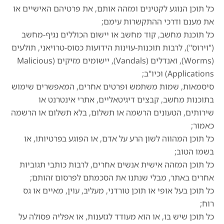
כל תוכן הנוגע לקטינים ומזהה אותם, את פרטיהם האישיים או
את מענם ודרכי ההתקשרות עימם;
כל תוכנת מחשב, קוד מחשב או יישום הכוללים נגיף-מחשב
("וירוס"), לרבות תוכנות-עוינות הידועות כסוס-טרויאני, תולעים
(Worms), ואנדלים (Vandals), יישומים מזיקים (Malicious
Applications) וכיו"ב;
סיסמאות, שמות משתמש ופרטים אחרים, המאפשרים שימוש
בתוכנות מחשב, קבצים דיגיטאליים, אתרי אינטרנט או
שירותים, הטעונים הרשמה או תשלום, בלא תשלום או הרשמה
כאמור;
כל תוכן המהווה לשון הרע על אדם, או הפוגע בפרטיותו, או
בשמו הטוב;
כל תוכן המזהה אישית אנשים אחרים, לרבות כותבי תגוביות
אחרים באתר, מבלי שנתנו את הסכמתם לפרסום זהותם;
כל תוכן בעל אופי או תוכן טורדני, מעליב, עוין, מאיים או גס
רוח;
כל תוכן שיש בו, או הוא מעודד לגזענות, או אפליה פסולה על