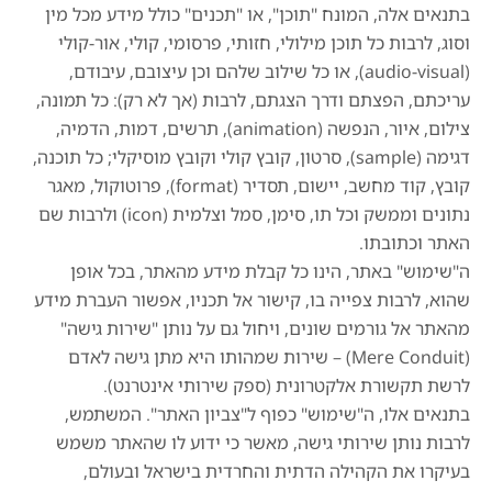
בתנאים אלה, המונח "תוכן", או "תכנים" כולל מידע מכל מין
וסוג, לרבות כל תוכן מילולי, חזותי, פרסומי, קולי, אור-קולי
(audio-visual), או כל שילוב שלהם וכן עיצובם, עיבודם,
עריכתם, הפצתם ודרך הצגתם, לרבות (אך לא רק): כל תמונה,
צילום, איור, הנפשה (animation), תרשים, דמות, הדמיה,
דגימה (sample), סרטון, קובץ קולי וקובץ מוסיקלי; כל תוכנה,
קובץ, קוד מחשב, יישום, תסדיר (format), פרוטוקול, מאגר
נתונים וממשק וכל תו, סימן, סמל וצלמית (icon) ולרבות שם
האתר וכתובתו.
ה"שימוש" באתר, הינו כל קבלת מידע מהאתר, בכל אופן
שהוא, לרבות צפייה בו, קישור אל תכניו, אפשור העברת מידע
מהאתר אל גורמים שונים, ויחול גם על נותן "שירות גישה"
(Mere Conduit) – שירות שמהותו היא מתן גישה לאדם
לרשת תקשורת אלקטרונית (ספק שירותי אינטרנט).
בתנאים אלו, ה"שימוש" כפוף ל"צביון האתר". המשתמש,
לרבות נותן שירותי גישה, מאשר כי ידוע לו שהאתר משמש
בעיקרו את הקהילה הדתית והחרדית בישראל ובעולם,