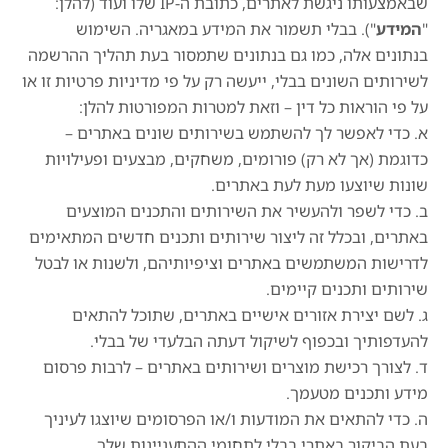
שבאמצעותו ניגשת לאתרים, כתובת ה-IP שלו ועוד (להלן:
"
המידע
"). בבלי תשמור את המידע במאגריה. השימוש
בנתונים אלה, כמו גם בנתונים שתמסור בעת תהליך ההרשמה
לשירותים השונים בבלי, ייעשה רק על פי מדיניות פרטיות זו או
על פי הוראות כל דין – וזאת למטרות המפורטות להלן:
א. כדי לאפשר לך להשתמש בשירותים שונים באתרים –
כדוגמת (אך לא רק) פורומים, משחקים, מבצעים ופעילויות
שונות שיוצעו מעת לעת באתרים.
ב. כדי לשפר ולהעשיר את השירותים והתכנים המוצעים
באתרים, ובכלל זה ליצור שירותים ותכנים חדשים המתאימים
לדרישות המשתמשים באתרים וציפיותיהם, ולשנות או לבטל
שירותים ותכנים קיימים.
ג. לשם יצירת אזורים אישיים באתרים, שתוכל להתאים
להעדפותיך ובכפוף לשיקול דעתה הבלעדי של בבלי.
ד. לצורך רכישת מוצרים ושירותים באתרים – לרבות פרסום
מידע ותכנים מטעמך.
ה. כדי להתאים את המודעות ו/או הפרסומים שיוצגו לעיניך
בעת הביקור באתרי בבלי לתחומי ההתעניינות שלך.