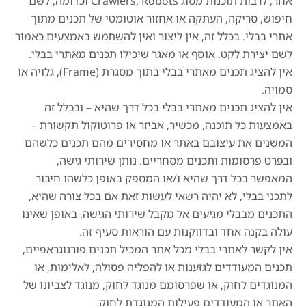
אחר, לרבות תוכנות מסוג Crawlers, Robots וכדומה, לשם
חיפוש, סריקה, העתקה או אחזור אוטומטי של תכנים מתוך
אתרי בבלי. בכלל זה, אין ליצור ואין להשתמש באמצעים כאמור
לשם יצירת לקט, אוסף או מאגר שיכילו תכנים מאתרי בבלי.
אין להציג תכנים מאתרי בבלי בתוך מסגרת (Frame), גלויה או
סמויה.
אין להציג תכנים מאתרי בבלי בכל דרך שהיא – ובכלל זה
באמצעות כל תוכנה, מכשיר, אביזר או פרוטוקול תקשורת –
המשנים את עיצובם באתר או מחסירים מהם תכנים כלשהם
ובפרט פרסומות ותכנים מסחריים. נותן שירותי גישה,
המאפשר בכל דרך שהיא ו/או המספק באופן כלשהו חיבור
לתכני בבלי, לא יהיה רשאי לעשות זאת אם בכל צורה שהיא,
התכנים מבבלי מגיעים אל מקבל שירותי הגישה, באופן שאינו
עולה בקנה אחד ובדווקנות עם הוראות סעיף זה.
אין לקשר לאתרי בבלי מכל אתר המכיל תכנים פורנוגראפיים,
תכנים המעודדים לגזענות או להפליה פסולה, לאלימות, או
המנוגדים לחוק, או שפרסומם מנוגד לחוק, מנוגד לצביונו של
האתר או המעודדים פעילות המנוגדת לחוק.