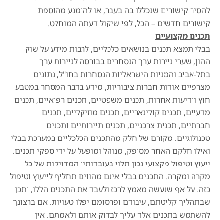
להסיר קישורים שנכללו בה בעבר, או להימנע מהוספת
קישורים חדשים – הכל, לפי שיקול דעתה המוחלט.
תכנים מקצועיים
בבלי תמצא תכנים בנושאים כלכליים, לרבות מידע על שוק
ההון, שערי ניירות ערך הנסחרים בבורסה לניירות ערך
בתל-אביב והמניות הישראליות הנסחרות בחו"ל, נתונים
מצרפיים אודות חברות ציבוריות, מידע בדבר המסחר במטבע
חוץ וידיעות אחרות, תכנים משפטיים, תכנים רפואיים, תכנים
מדעיים, תכנים קולינאריים, תכנים מוזיקליים, תכנים
חברתיים, תכנית צרכניים, תכנים תיירותיים ותכנים
טכנולוגיים. מקורם של חלק מהתכנים הכלכליים במערכת בבלי
ואילו חלקם האחר מסופק, מנוהל ומופעל על ידי ספקי תכנים.
ייעוץ וטיפול מקצועי נכון תלוי בעובדותיו המדויקות של כל
מקרה ומקרה. התכנים בבלי אינם מהווים תחליף לייעוץ וטיפול
כזה. על אף שנעשה מאמץ לרכז ולעבד את התכנים הללו, יתכן
שבתהליך קליטתם, עיבודם ופרסומם יפלו טעויות. אם ברצונך
להשתמש בתכנים אלה עליך לבדוק אותם ולאמתם. אין