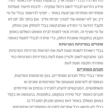
הדרוש לה רק כדי לפנות אליך בהצעות מסחריות כאמור לעיל.
מידע הדרוש לבבלי לשם ניהול עסקיה – לרבות תיעוד פעולות
מסחריות ואחרות שביצעת באתר – יוסיף להישמר בבלי על-פי
דין, אך לא ישמש עוד לצורך פניות אליך. אם בתוך 30 יום לא
תקבל הודעה כי המידע שנתבקשה בבלי למחוק אכן נמחק
על-פי סעיף זה, תהיה זכאי לפנות לבית משפט השלום באופן
הקבוע בתקנות שמכוח החוק, כדי שיורה לבבלי לפעול כאמור.
שינויים במדיניות הפרטיות
בבלי רשאית לשנות מעת לעת את הוראות מדיניות הפרטיות.
הנך מתבקש לשוב ולעיין מעת לעת במדיניות הפרטיות כפי
שתהיה תקפה מעת לעת.
תכנים מסחריים
אתרי בבלי כולל תכנים מסחריים, כגון פרסומות ומודעות,
הנמסרים לפרסום מטעמם של מפרסמים שונים או
משתמשים, המבקשים להציע למכירה נכסים או שירותים.
תכנים כאמור יכול שיהיו בטקסט, בתמונות, בהנפשה או בקול
באופן משולב באתר ו/או באופן מובחן ומובדל בו.
בבלי לא תישא בכל אחריות לתכנים המסחריים שיפורסמו