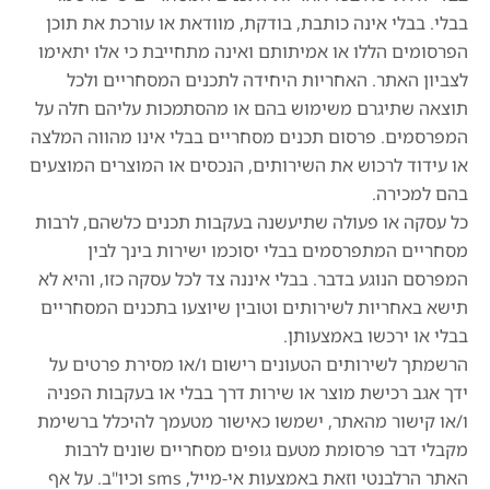
בבלי. בבלי אינה כותבת, בודקת, מוודאת או עורכת את תוכן
הפרסומים הללו או אמיתותם ואינה מתחייבת כי אלו יתאימו
לצביון האתר. האחריות היחידה לתכנים המסחריים ולכל
תוצאה שתיגרם משימוש בהם או מהסתמכות עליהם חלה על
המפרסמים. פרסום תכנים מסחריים בבלי אינו מהווה המלצה
או עידוד לרכוש את השירותים, הנכסים או המוצרים המוצעים
בהם למכירה.
כל עסקה או פעולה שתיעשנה בעקבות תכנים כלשהם, לרבות
מסחריים המתפרסמים בבלי יסוכמו ישירות בינך לבין
המפרסם הנוגע בדבר. בבלי איננה צד לכל עסקה כזו, והיא לא
תישא באחריות לשירותים וטובין שיוצעו בתכנים המסחריים
בבלי או ירכשו באמצעותן.
הרשמתך לשירותים הטעונים רישום ו/או מסירת פרטים על
ידך אגב רכישת מוצר או שירות דרך בבלי או בעקבות הפניה
ו/או קישור מהאתר, ישמשו כאישור מטעמך להיכלל ברשימת
מקבלי דבר פרסומת מטעם גופים מסחריים שונים לרבות
האתר הרלבנטי וזאת באמצעות אי-מייל, sms וכיו"ב. על אף