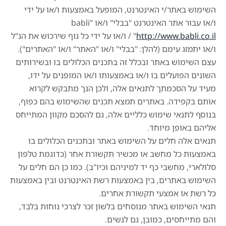
השימוש באתר/י האינטרנט, המופעל באמצעות ו/או על ידי
ו/או עבור אתר האינטרנט "בבלי" ו/או babli"
http://www.babli.co.il
" / ו/או על ידי כל גוף שירכוש את הנ"ל
ו/או יתמזג עימם (להלן: "בבלי" ו/או "האתר" ו/או "האתרים").
עצם השימוש באתר ובכלל זה בתכנים הכלולים בו ובשירותים
השונים הפועלים בו ו/או באמצעותו ו/או המופנים על ידו,
מעיד על הסכמתך לתנאים אלה, ולכן הנך מתבקש לקרוא
אותם בקפידה. באתרים תמצא תכנים שהשימוש בהם כפוף,
בנוסף לתנאי שימוש כלליים אלה, גם להסכם מקוון המתייחס
אליהם באופן מיוחד.
תנאים אלה חלים על השימוש באתר ובתכנים הכלולים בו
באמצעות כל מחשב או מכשיר תקשורת אחר (כדוגמת טלפון
סלולארי, מחשבי כף יד למיניהם וכיו"ב). כמו כן הם חלים על
השימוש באתרים, בין באמצעות רשת האינטרנט ובין באמצעות
כל רשת או אמצעי תקשורת אחרים.
תנאי השימוש באתר מנוסחים בלשון זכר לצרכי נוחות בלבד,
והם מתייחסים, כמובן, גם לנשים.