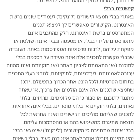
את חובך, למרות שחלף המועד הרגיל לתשלומו.
קישורים בבלי
באתרי בבלי תמצא קישורים ('לינקים') לעמודים שונים ברשת
האינטרנט. הקישורים מאפשרים לך למצוא תכנים
המתפרסמים ברשת האינטרנט. חלק מהתכנים אינם
מתפרסמים על ידי בבלי, או מטעמה ובבלי איננה שולטת או
מפקחת עליהם, לרבות פרסומות המפורסמות באתר. העובדה
שבבלי מקשרת לתכנים אלה אינה מעידה על הסכמת בבלי
לתוכנם ו/או התאמתם לצביון האתר ו/או חוקיותם ואינו מהווה
ערובה לאמינותם, לעדכניותם, לחוקיותם, לנוהגי בעלי התכנים
בתחום הפרטיות ולכל היבט אחר הכרוך בתפעולם. יתכן
שתמצא שתכנים אלה אינם הולמים את צרכיך, או שאתה
מתנגד לתוכנם, או סבור כי הם מקוממים, מרגיזים, בלתי
נאותים, בלתי חוקיים או בלתי מוסריים. בבלי אינה אחראית
לתכנים שאליהם מוליכים הקישורים ואינה אחראית לכל
תוצאה שתיגרם מהשימוש בהם או מהסתמכות עליהם.
בבלי איננה מתחייבת כי הקישורים ('לינקים') שיימצאו בבלי
יהיו תקינים ויובילו אותך לאתר אינטרנט פעיל. בבלי רשאית