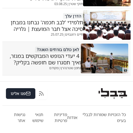
חזקי שטרן
03.08.25
|
הדרן עלך
תלמידי 'לבב חכמה' נבחנו במבחן
סיכה אצל חבר המועצת | גלריה
חיים רוזנבוים
25.07.25
|
לאן כולם בורחים השנה?
4 יעדי הנופש המבוקשים במגזר,
ואיך תסגרו שם חופשה בקליק?
נחמן שטרנהרץ
מקודם
|
ש
פנו אלינו
RSS
כל הזכויות שמורות לבבלי
מדיניות
תנאי
נגישות
אודות
בע״מ
פרטיות
שימוש
אתר