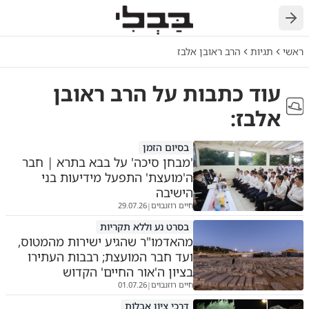
חזרה
ראשי
תגיות
הרב ראובן אלבז
עוד כתבות על
הרב ראובן
אלבז
:
בסיום הזמן
'מבחן סיכה' על בבא בתרא | חבר
ה'מועצת' התפעל מידיעות בני
הישיבה
חיים רוזנבוים
29.07.26
|
בסרט נע וללא תקריות
מהאדמו"ר שהגיע ישירות מהמטוס,
ועד חבר המועצת; רבבות העתירו
בציון ה'אור החיים' הקדוש
חיים רוזנבוים
01.07.26
|
דַּרְכֵי צִיּוֹן אֲבֵלוֹת