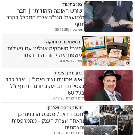
צפו בתיעוד
"שורש האומה היהודית" | חבר
ה'מועצת' הגר"ר אלבז התפלל בקבר
יוסף
חזקי שטרן
30.12.25
|
המשחקיה המתוקה
חינם! משחקיה אונליין עם פעילות
משפחתית להורדה והדפסה
משה כץ
מקודם
|
ש
ברוך דיין האמת
"איש אמונים וציר נאמן" | אבל כבד
בפטירת הרב יעקב יורם דוידוף ז"ל
בגיל 60
חיים רוזנבוים
09.12.25
|
תיעוד מרהיב ואחרון
'חכם הרזים', ממבט הרבנים: כך
נראתה עצרת הענק - מהמרפסות
והצמתים
חיים רוזנבוים
31.10.25
|