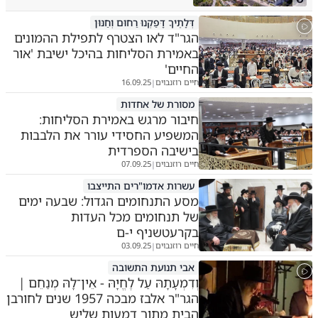
דְּלָתֶיךָ דָּפַקְנוּ רַחוּם וְחַנּוּן
הגר"ד לאו הצטרף לתפילת ההמונים
באמירת הסליחות בהיכל ישיבת 'אור
החיים'
חיים רוזנבוים
16.09.25
|
מסורת של אחדות
חיבור מרגש באמירת הסליחות:
המשפיע החסידי עורר את הלבבות
בישיבה הספרדית
חיים רוזנבוים
07.09.25
|
עשרות אדמו"רים התייצבו
מסע התנחומים הגדול: שבעה ימים
של תנחומים מכל העדות
בקרעטשניף י-ם
חיים רוזנבוים
03.09.25
|
אבי תנועת התשובה
וְדִמְעָתָהּ עַל לֶחֱיָהּ - אֵין־לָהּ מְנַחֵם |
הגר"ר אלבז מבכה 1957 שנים לחורבן
הבית מתוך דמעות שליש