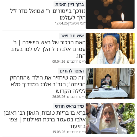
ברוך דיין האמת
נזדכך בייסורים: ר' שמואל מדר ז"ל
הלך לעולמו
קובי אטינגר
12.04.26
|
איש תם וישר
האח הבכור של ראש הישיבה | ר'
עמרם אלבז ז"ל הלך לעולמו בערב
החג
חיים רוזנבוים
09.04.26
|
המסר להורים
"זה מה שיחזיר את הילד שהתרחק
הביתה"; הגר"ר אלבז במדריך מלא
ללילה הקדוש
חיים רוזנבוים
26.03.26
|
מיד בראש חודש
בָרָא בוֹ בְּרִיוֹת טוֹבוֹת; הגאון רבי ראובן
אלבז במעמד ברכת האילנות | צפו
בתיעוד
חיים רוזנבוים
19.03.26
|