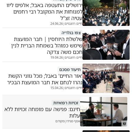
ירושלים התעטפה באבל; אלפים ליוו
למנוחות את המקובל רבי רחמים
עטיה זצ"ל
חיים רוזנבוים
24.06.26
|
צפו בגלריה
שלשלת היוחסין | חבר המועצת
שימש כמוהל בשמחת הברית לנין
חכם משה צדקה
חיים רוזנבוים
19.04.26
|
תיעוד מסכם
'אור החיים' באבל; מכל גווני הקשת
נהרו לנחם את חבר המועצת הבכיר
חיים רוזנבוים
15.04.26
|
זכויות רפואיות
חינם: פגישה עם מומחה זכויות ללא
עלות
אסף מגידו
מקודם
|
ש