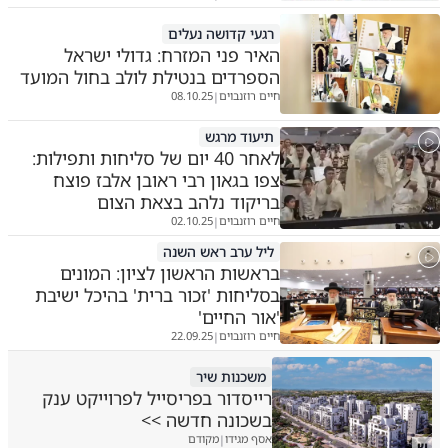
רגעי קדושה נעלים
האיר פני המזרח: גדולי ישראל
הספרדים בנטילת לולב בחול המועד
חיים רוזנבוים
08.10.25
|
תיעוד מרגש
לאחר 40 יום של סליחות ותפילות:
צפו בגאון רבי ראובן אלבז פוצח
בריקוד נלהב בצאת הצום
חיים רוזנבוים
02.10.25
|
ליל ערב ראש השנה
בראשות הראשון לציון: המונים
בסליחות 'זכור ברית' בהיכל ישיבת
'אור החיים'
חיים רוזנבוים
22.09.25
|
משכנות שיר
רייסדור בפריסייל לפרוייקט ענק
בשכונה חדשה >>
אסף מגידו
מקודם
|
ש