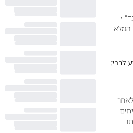
" •
ם המלא
 לבבי:
לאחר
יתים
ו