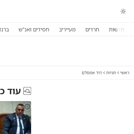
חדשות
חרדים
מעייריב
חסידים ואנ"ש
ברנז
ראשי
תגיות
דוד אמסלם
עוד כ