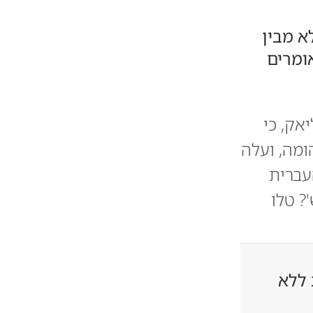
א מבין
ומרים
אק, כי
ומה, ועלה
עברית
? טלו
 ללא