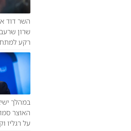
השר דוד א
שרון שרעבי
רקע למתחים
במהלך ישיב
האוצר סמוט
על רגליו ו