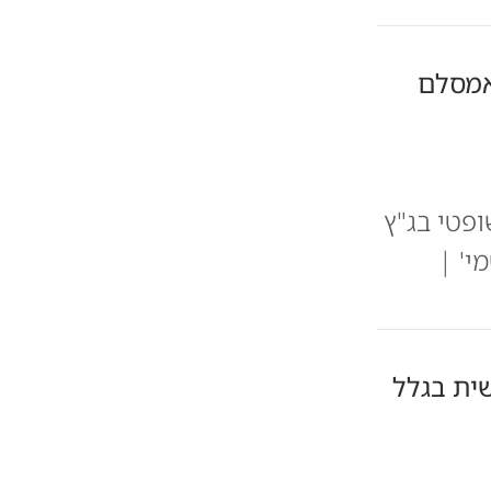
אמסלם
פטי בג"ץ
י' |
שית בגלל