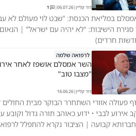
דוד קליין
|
06.07.26
|
1
מסלם במליאת הכנסת: "שבט לוי מעולם לא עבד
 סגירת הישיבות: "לא יהיה עם ישראל" | הנאו
דשות חרדים)
לרפואה שלמה
השר אמסלם אושפז לאחר אירוע
"מצבו טוב"
דוד קליין
|
16.06.26
ף פעולה אזורי השתחרר הבוקר מבית החולים 
 אירוע לבבי • ידוע כאוהב תורה גדול וקובע ע
ברותא קבועה | הציבור נקרא להתפלל לרפואת