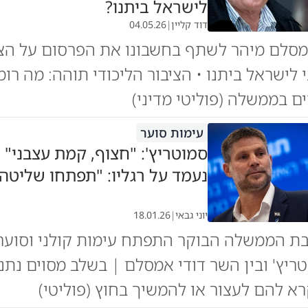
לישראל ביתנו?
דוד קליין
|
04.05.26
מסלם מיהר לשתף בחשבונו את הפרסום על הצ
 לישראל ביתנו • הציבור הליכודי תוהה: מה רומ
 בממשלה (פוליטי מדיני)
עימות סוער
סמוטריץ': "חצוף, קמת עצבני" |
נעמד על רגליו: "תפתחו שליטה
יוני גבאי
|
18.01.26
ת הממשלה הבוקר התפתח עימות קולני וסוער 
ריץ' ובין השר דודי אמסלם | בשלב מסוים נתנ
קרא להם לעצור או להמשיך בחוץ (פוליטי)