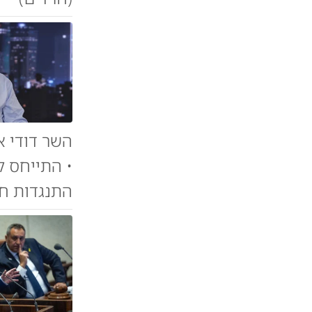
השר דודי א
• התייחס ל
התנגדות חרי