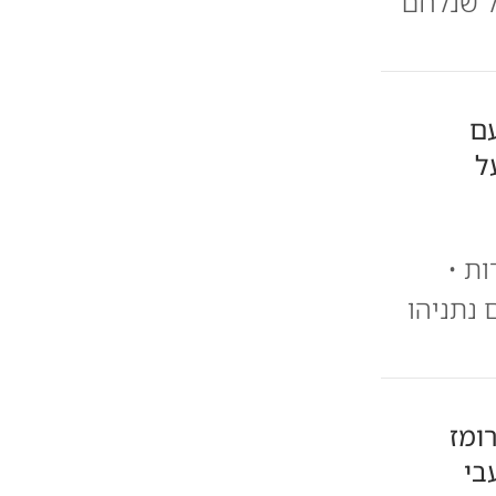
ל שנלחם
עם
ל
ת •
נתניהו
ומז
בי