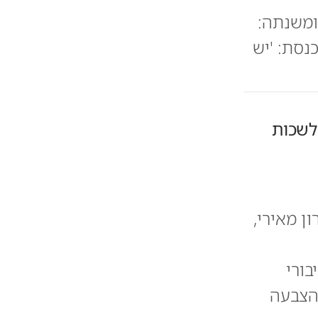
ומשנתה:
נסת: 'יש
 לשכות
ן מאירי,
ורי
להצבעה