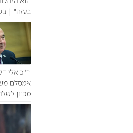
הוא היהלום
בעזה" | בש
ח"כ אלי דל
אמסלם משת
מכוון לשלו