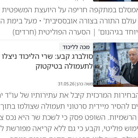
אמסלם במתקפה חריפה על היועצת המשפטית 
עולם התורה בצורה אובססיבית' • מעל בימת הכ
וחד בגיהנום' | הסערה הפוליטית (חרדים)
מכה לליכוד
סולברג קבע: שרי הליכוד ניצלו
לתעמולה בטיקטוק
משה כהן
|
31.05.26
בחירות המרכזית קיבל את עתירותיו של עו"ד ירו
ם להסיר מיידית סרטוני תעמולה שצולמו בתוך
רשמיות. השופט פסק כי לשכת שר היא נכס ציב
וש פוליטי, וקבע כי גם ללא קריאה מפורשת 