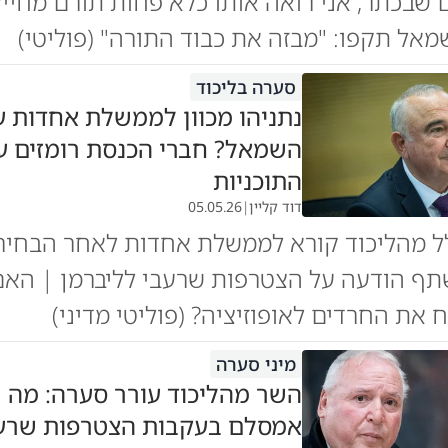
 שבכתר, אני רואה אותו כלא פחות תורם מחיי
מאל תקפו: "מבזה את כבוד התורה" (פוליטי)
סערה בליכוד
נתניהו מכוון לממשלת אחדות 
השמאל? חברי הכנסת רומזים ע
התוכניות
דוד קליין
|
05.05.26
ל מהליכוד קורא לממשלת אחדות לאחר הבחירו
ף הודעה על הצטרפות שרעבי לליברמן | האם 
ח את החרדים לאופוזיציה? (פוליטי מדיני)
מיני סערה
השר מהליכוד עורר סערה: מה ר
אמסלם בעקבות הצטרפות שרע