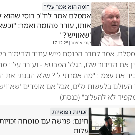
"ומה הוא אמר עלי"
אמסלם אמר לח"כ רוסי שהוא ל
אותו, עורר מהומה ואמר: "וכשא
'שאוויש'?"
קובי אטינגר
|
17.12.25
סלם, אמר לחבר הכנסת מיש עתיד ולדימיר בלי
ן את הדיבור שלו, בגלל המבטא - ועורר עליו מה
יר את עצמו: "מה אמרתי לו? שלא הבנתי את ה
 העולם בלעשות גלים, אבל אם אומרים 'שאוויש'
מקפיד לא להעליב" (כנסת)
זכויות רפואיות
חינם: פגישה עם מומחה זכויות
עלות