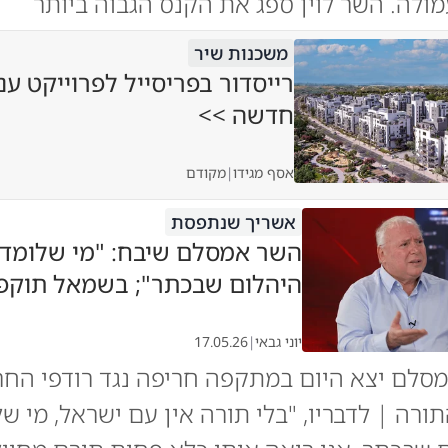
ולה. השר לוין ספג את הקנס הגבוה ביותר
משכנות שיר
רייסדור בפריסייל לפרוייקט ענ
חדשה >>
אסף מגידו
|
מקודם
אשריך שנתפסת
השר אמסלם שיבח: "מי שלומד 
היהלום שבכתר"; בשמאל תוקפ
יוני גבאי
|
17.05.26
סלם יצא היום במתקפה חריפה נגד רודפי החרד
תורה | לדבריו, "בלי תורה אין עם ישראל, מי ש