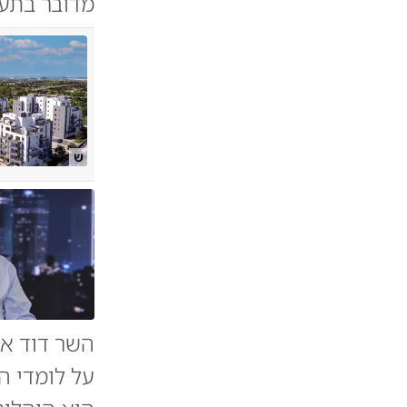
מדובר בתעמ
ש
השר דוד אמ
על לומדי ה