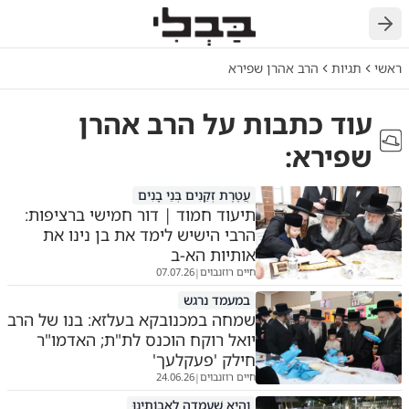
חזרה
ראשי
תגיות
הרב אהרן שפירא
עוד כתבות על
הרב אהרן
שפירא
:
עֲטֶרֶת זְקֵנִים בְּנֵי בָנִים
תיעוד חמוד | דור חמישי ברציפות:
הרבי הישיש לימד את בן נינו את
אותיות הא-ב
חיים רוזנבוים
07.07.26
|
במעמד נרגש
שמחה במכנובקא בעלזא: בנו של הרב
יואל רוקח הוכנס לת"ת; האדמו"ר
חילק 'פעקלעך'
חיים רוזנבוים
24.06.26
|
וְהִיא שֶׁעָמְדָה לַאֲבוֹתֵינוּ