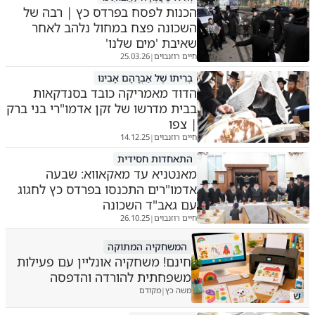
הכנות לפסח בפרדס כץ | רבה של
השכונה פצח במחול נלהב לאחר
שאיבת 'מים שלנו'
חיים רוזנבוים
25.03.26
|
בְרִיתוֹ שֶׁל אַבְרָהָם אָבִינוּ
הדוד מאמריקה כובד בסנדקאות
בבית מדרשו של זקן אדמו"רי בני ברק
| צפו
חיים רוזנבוים
14.12.25
|
התאחדות חסידית
מאנטניא עד מאקאווא: שבעה
אדמו"רים התכנסו בפרדס כץ לחגוג
עם גאב"ד השכונה
חיים רוזנבוים
26.10.25
|
המשחקיה המתוקה
חינם! משחקיה אונליין עם פעילות
משפחתית להורדה והדפסה
משה כץ
מקודם
|
ש