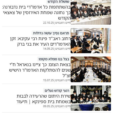
שושלת הקודש
בהשתתפות כל אדמו"רי בית נדבורנה:
כך נחוגה שמחת האירוסין של צאצאי
הקודש
חיים רוזנבוים
22.10.25
|
תַּרְאֵם נִסֶּיךָ עוֹשֶׂה גְדוֹלוֹת
רחוב ראב"ד פינת רבי עקיבא: זקן
האדמו"רים העיר את בני ברק
חיים רוזנבוים
14.09.25
|
בצל בנו ממלא מקומו
בצאת הצום: כך ציינו בנאראל ח"י
שנים להסתלקות האדמו"ר הישיש
זצ"ל
חיים רוזנבוים
15.07.25
|
רגעי קודש נעלים
שירת היתום שהרעידה לבבות
בשמחת בית ספינקא | תיעוד
חיים רוזנבוים
09.05.25
|