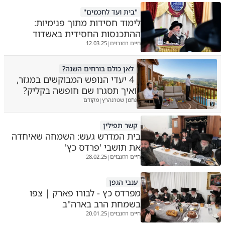
"בית ועד לחכמים"
לימוד חסידות מתוך פנימיות:
ההתכנסות החסידית באשדוד
חיים רוזנבוים
12.03.25
|
לאן כולם בורחים השנה?
4 יעדי הנופש המבוקשים במגזר,
ואיך תסגרו שם חופשה בקליק?
נחמן שטרנהרץ
מקודם
|
ש
קשר תפילין
בית המדרש געש: השמחה שאיחדה
את תושבי 'פרדס כץ'
חיים רוזנבוים
28.02.25
|
ענבי הגפן
מפרדס כץ - לבורו פארק | צפו
בשמחת הרב בארה"ב
חיים רוזנבוים
20.01.25
|