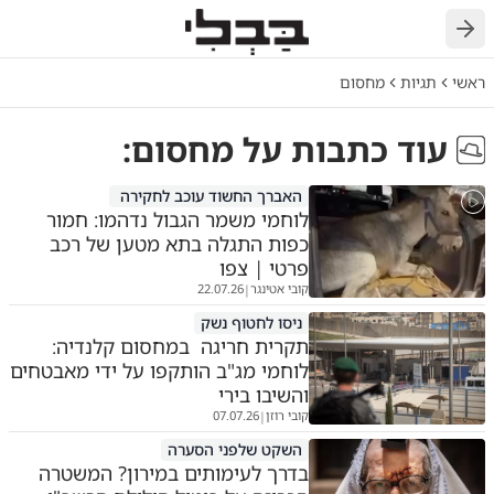
חזרה
ראשי
תגיות
מחסום
עוד כתבות על
מחסום
:
האברך החשוד עוכב לחקירה
לוחמי משמר הגבול נדהמו: חמור
כפות התגלה בתא מטען של רכב
פרטי | צפו
קובי אטינגר
22.07.26
|
ניסו לחטוף נשק
תקרית חריגה במחסום קלנדיה:
לוחמי מג"ב הותקפו על ידי מאבטחים
והשיבו בירי
קובי רוזן
07.07.26
|
השקט שלפני הסערה
בדרך לעימותים במירון? המשטרה