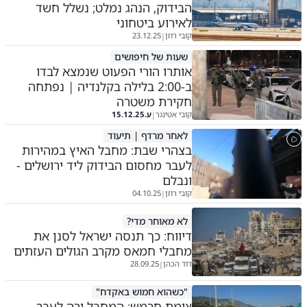
הבידוק, הנהג נמלט; נשלל חשד
לאירוע ביטחוני
קובי רוזן
23.12.25
|
שעות של חיפושים
אותרו הורי הפעוט שנמצא לבדו
ב-2:00 בלילה בקלנדיה | נפתחה
חקירת משטרה
קובי אטינגר
ע.
15.12.25
|
לאחר מרדף | תיעוד
בצהרי שבת: מחבל האיץ במהירות
לעבר מחסום הבידוק ליד ירושלים -
ונבלם
קובי רוזן
04.10.25
|
לא מאוחר מדי?
דיווח: כך תנסה ישראל לסנן את
מחבלי חמאס מקרב הגולים העזתים
דוד הכהן
28.09.25
|
"כשהוא חמוש באקדח"
צומת חרמש: המחבל ירה לעבר