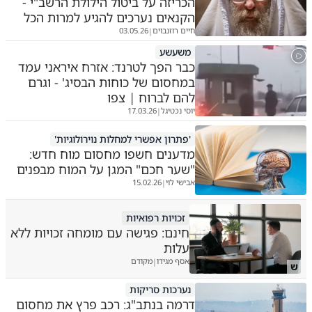
הכריזה על ביטול הילולת הרשב"י -
הקנאים נערכים להגיע למרות הכל
חיים רוזנבוים
03.05.26
|
משעשע
כבר הפך לטרנד: אזרח איראני עמד
במחסום של כוחות הבסיג' - וגרם
להם לברוח | צפו
יוסי נכטיגל
17.03.26
|
'פתרון אפשרי למחלות נוירולוגיות'
מדענים חשפו מחסום מוח חדש:
"שער חכם" המגן על המוח מבפנים
אבישי לוי
15.02.26
|
זכויות רפואיות
חינם: פגישה עם מומחה זכויות ללא
עלות
אסף מגידו
מקודם
|
ש
נערכות סריקות
דרמה בנתב"ג: רכב פרץ את מחסום