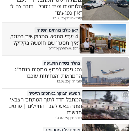
הלוחמים ומיד נוטרל | דובר צה"ל:
"אין נפגעים"
קובי אטינגר
12.06.25
|
לאן כולם בורחים השנה?
4 יעדי הנופש המבוקשים במגזר,
ואיך תסגרו שם חופשה בקליק?
נחמן שטרנהרץ
מקודם
|
ש
בהלה בשדה התעופה
נהג ניסה לפרוץ מחסום בנתב"ג;
ההמראות והנחיתות עוכבו
קובי רוזן
12.03.25
|
הפיגוע הבוקר במחסום תייסיר
המחבל חדר לתוך המתחם הצבאי
ופתח באש לעבר החיילים | פרטים
חדשים
דוד הכהן
04.02.25
|
מוחים על המחסומים