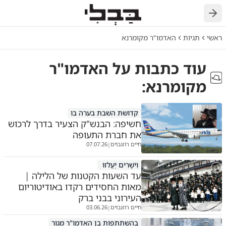
חזרה
ראשי
תגיות
האדמו"ר מקומרנא
עוד כתבות על
האדמו"ר
מקומרנא
:
קדושת השבת בערה בו
חשיפה: הבנש"ק הצעיר בדרך לרכוש
את חברת התעופה
חיים רוזנבוים
07.07.26
|
וִישָׁרִים יַעֲלזוּ
עד השעות הקטנות של הלילה |
מאות החסידים רקדו באודיטוריום
העירוני בבני ברק
חיים רוזנבוים
03.06.26
|
בהשתתפות בן האדמו"ר מגור