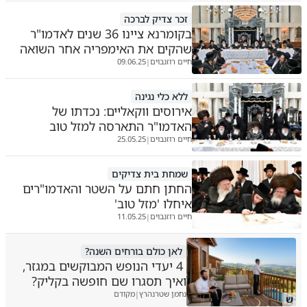
זכר צדיק לברכה
בקומרנא ציינו 36 שנים לאדמו"ר
שהקים את האימפריה אחר השואה
חיים רוזנבוים
09.06.25
|
ללא כלי נגינה
אירוסים ווקאליים: נכדתו של
האדמו"ר התארסה למזל טוב
חיים רוזנבוים
25.05.25
|
שמחת בית צדיקים
החתן חתם על השטר והאדמו"רים
איחלו 'מזל טוב'
חיים רוזנבוים
11.05.25
|
לאן כולם בורחים השנה?
4 יעדי הנופש המבוקשים במגזר,
ואיך תסגרו שם חופשה בקליק?
נחמן שטרנהרץ
מקודם
|
ש