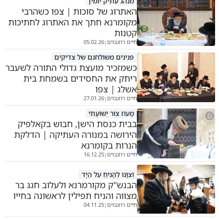
מנהג עתיק יומין
האתרוג של סוכות | צפו כשהרבי
מקומרנא חתך את האתרוג לחתיכות
קטנות
חיים רוזנבוים
05.02.26
|
פנינים משולחנם של צדיקים
כשמזכיר מועצת גדולי התורה לשעבר
ריתק את החסידים בשמחת בית
אשלג | צפו
חיים רוזנבוים
27.01.26
|
מָעוֹז צוּר יְשׁוּעָתִי
בבית כנסת הישן, חבוש בקאלפיק
הירושה במנורה העתיקה | הדלקת
הנרות בקומרנא
חיים רוזנבוים
16.12.25
|
וְצִוָּנוּ לְהָנִיחַ עַל הַיָּד
הבנש"ק מקורמרנא ולעלוב חגג בר
מצווה והניח תפילין לראשונה בחייו
חיים רוזנבוים
04.11.25
|