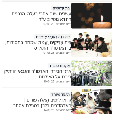
בת קדושים
עשרים שנה אחרי בעלה: הרבנית
הינדא גוטליב ע"ה
חיים רוזנבוים
07.05.25
|
קוֹל רִנָּה בְּאָהֳלֵי צַדִּיקִים
בֵּית צַדִּיקִים יַעֲמֹד: שמחה בחסידות,
בן האדמו"ר התארס
חיים רוזנבוים
01.05.25
|
אִילָנוֹת טוֹבוֹת
ארזי הבירה: האדמו"ר והגבאי הוותיק
בירכו על האילנות
חיים רוזנבוים
10.04.25
|
תיעוד מיוחד
קָרְאוּ לַיָּמִים הָאֵלֶּה פוּרִים |
האדמו"רים בלבן במגילת אסתר
חיים רוזנבוים
14.03.25
|