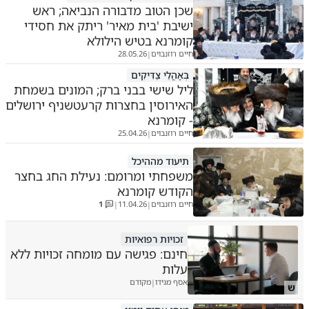
שכן הטוב מדבורה הנביאה; ראש
ישיבת 'בית מאיר' ריתק את חסידי
קומרנא בטיש הילולא
חיים רוזנבוים
28.05.26
|
בְּאָהֳלֵי צַדִּיקִים
ליל שישי בבני ברק; המונים בשמחת
האירוסין בחצרות קרעטשניף ירושלים
- קומרנא
חיים רוזנבוים
25.04.26
|
תיעוד מההיכל
משפחתי ומרומם: נעילת החג בחצר
הקודש קומרנא
חיים רוזנבוים
11.04.26
1
|
|
זכויות רפואיות
חינם: פגישה עם מומחה זכויות ללא
עלות
אסף מגידו
מקודם
|
ש