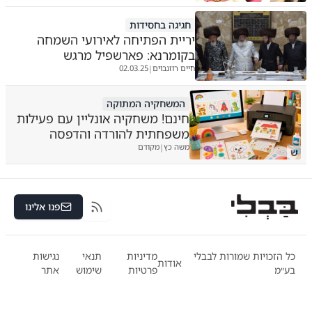
חגיגה בחסידות
יריית הפתיחה לאירועי השמחה
בקומרנא: פארשפיל מרגש
חיים רוזנבוים
02.03.25
|
המשחקיה המתוקה
חינם! משחקיה אונליין עם פעילות
משפחתית להורדה והדפסה
משה כץ
מקודם
|
ש
פנו אלינו
RSS
כל הזכויות שמורות לבבלי
מדיניות
תנאי
נגישות
אודות
בע״מ
פרטיות
שימוש
אתר