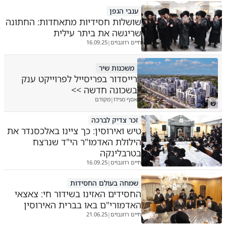
ענבי הגפן
שושלות חסידיות מתאחדות: החתונה
שריגשה את ביתר עילית
חיים רוזנבוים
16.09.25
|
משכנות שיר
רייסדור בפריסייל לפרוייקט ענק
בשכונה חדשה >>
אסף מגידו
מקודם
|
ש
זכר צדיק לברכה
טיש ואירוסין: כך ציינו באלכסנדר את
הילולת האדמו"ר הי"ד שנרצח
בטרבלינקה
חיים רוזנבוים
16.09.25
|
שמחה בעולם החסידות
החסידים האזינו בשידור חי: צאצאי
האדמורי"ם באו בברית האירוסין
חיים רוזנבוים
21.06.25
|