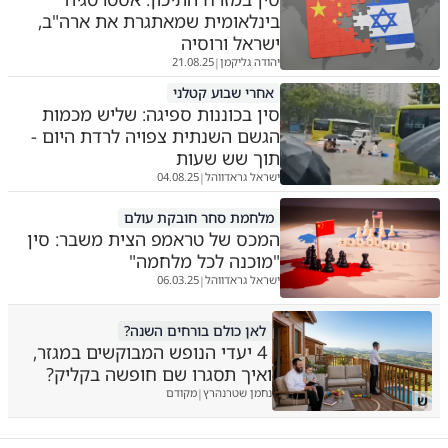
בינלאומית שמאתגרת את ארה"ב,
ישראל ורוסיה
יהודה גליקמן
21.08.25
|
אחרי שבוע קטלני
סין בכוננות ספיגה: שליש מכמות
הגשם השנתית צפויה לרדת היום -
תוך שש שעות
ישראל גראדווהל
04.08.25
|
מלחמת סחר חובקת עולם
המכס של טראמפ הצית משבר: סין
"מוכנה לכל מלחמה"
ישראל גראדווהל
06.03.25
|
לאן כולם בורחים השנה?
4 יעדי הנופש המבוקשים במגזר,
ואיך תסגרו שם חופשה בקליק?
נחמן שטרנהרץ
מקודם
|
ש