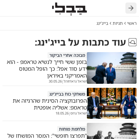
חזרה
ראשי
תגיות
בייג'ינג
עוד כתבות על
בייג'ינג
:
מבוכה אחרי הביקור
בזמן ששי חייך לנשיא טראמפ - הוא
ידע סוד אפל: כך הופל המטוס
האמריקני באיראן
ישראל גראדווהל
30.05.26
|
משחקי כוח בבייג'ינג
הפרובוקציה הסינית שהרגיזה את
טראמפ: אשליה אופטית
ישראל גרוס
18.05.26
|
מלחמת מוחות
"תפרצו חופשי": המסר המושחז של