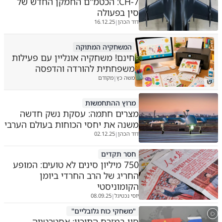
CH-7: הכטמ"ם החמקן החדש של
סין בפעולה
דוד הכהן
16.12.25
|
המשחקיה המתוקה
חינם! משחקיה אונליין עם פעילות
משפחתית להורדה והדפסה
משה כץ
מקודם
|
ש
מרוץ ההתחמשות
מצרים חתמה: עסקת נשק חדשה
משנה את יחסי הכוחות בעולם הערבי
דוד הכהן
02.12.25
|
חסר תקדים
750 מיליון סינים לא טועים: המופע
החריג של הרב החרדי ביומן
הקומוניסטי
יוסי נכטיגל
08.09.25
|
"משחקי כוח גלובליים"
סין במזרח התיכון: אסטרטגיה