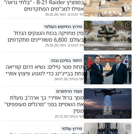
במפציץ B-21 Raider - "בלתי נראה"
אפילו למכ"מים המתקדמים
דוד הכהן וב. ניסני
26.02.26
|
מירוץ החימוש העולמי
סין מחזיקה בכוח הטנקים הגדול
בעולם: 6,800 משוריינים מתקדמים
דוד הכהן וב. ניסני
25.02.26
|
הימור בסיכון גבוה
תחת מטר טילים: נשיא דרום קוריאה
נחת בבייג'ינג כדי למנוע פיצוץ אזורי
יוסי נכטיגל
04.01.26
|
מצוד הרחפנים
מסך ברזל אווירי: כך ארה"ב נועלת
את השמיים בפני "מרגלים מעופפים"
מסין
יוסי נכטיגל
25.12.25
|
מירוץ עולמי