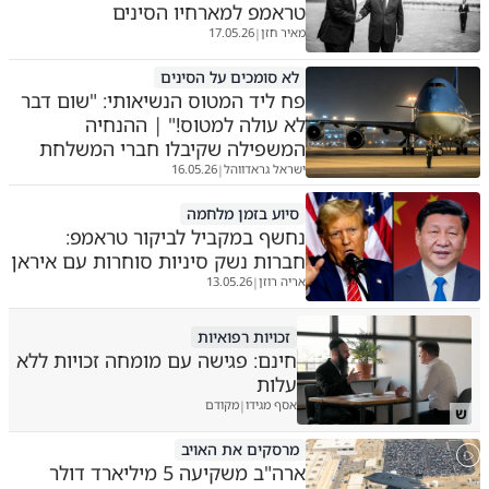
טראמפ למארחיו הסינים
מאיר חזן
17.05.26
|
לא סומכים על הסינים
פח ליד המטוס הנשיאותי: "שום דבר
לא עולה למטוס!" | ההנחיה
המשפילה שקיבלו חברי המשלחת
ישראל גראדווהל
16.05.26
|
סיוע בזמן מלחמה
נחשף במקביל לביקור טראמפ:
חברות נשק סיניות סוחרות עם איראן
אריה רוזן
13.05.26
|
זכויות רפואיות
חינם: פגישה עם מומחה זכויות ללא
עלות
אסף מגידו
מקודם
|
ש
מרסקים את האויב
ארה"ב משקיעה 5 מיליארד דולר