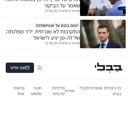
שאמר על הביקור
ישראל גראדווהל
27.03.25
|
ינאם בכנס על אנטישמיות
התקרבות לא שגרתית: יו"ר מפלגתה
של לה-פן יגיע לישראל
ישראל גראדווהל
12.03.25
|
פנו אלינו
RSS
כל הזכויות שמורות לבבלי
מדיניות
תנאי
נגישות
אודות
בע״מ
פרטיות
שימוש
אתר