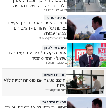
באוסטרליה - וכך הגיב ה'ממשיך'
שלה - זה מה שהדגישו בהודעה
יוסי נכטיגל
14.12.25
|
מחכים למהפך
זה מה שאמר מועמד הימין הקיצוני
בצרפת על היהודים - והאם הם
יצביעו עבורו?
ישראל גראדווהל
10.12.25
|
היורש של לה-פן
הימין ה"קיצוני" בצרפת נעמד לצד
ישראל - יותר מתמיד
בני סולומון
16.06.25
|
זכויות רפואיות
חינם: פגישה עם מומחה זכויות ללא
עלות
אסף מגידו
מקודם
|
ש
תמונות מ'יד ושם'
האיש של מרין לה-פן בכנסת: זה מה