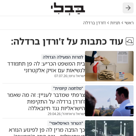
חזרה
ראשי
תגיות
ז'ורדן ברדלה
עוד כתבות על
ז'ורדן ברדלה
:
למרות המעילה הגדולה
בית המשפט הכריע: לה פן תתמודד
לנשיאות עם אזיק אלקטרוני
ישראל גרוס
07.07.26
|
"מלחמה קיומית"
צרפתי שמדבר לעניין: זה מה שאמר
ז'ורדן ברדלה על התקיפות
הישראליות נגד חיזבאללה
ישראל גראדווהל
29.04.26
|
"הטרור האיסלאמי"
כך הגיבה מרין לה פן לפיגוע הנורא