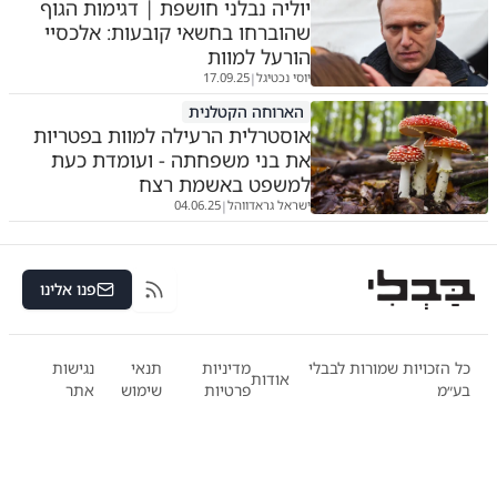
יוליה נבלני חושפת | דגימות הגוף
שהוברחו בחשאי קובעות: אלכסיי
הורעל למוות
יוסי נכטיגל
17.09.25
|
הארוחה הקטלנית
אוסטרלית הרעילה למוות בפטריות
את בני משפחתה - ועומדת כעת
למשפט באשמת רצח
ישראל גראדווהל
04.06.25
|
פנו אלינו
RSS
כל הזכויות שמורות לבבלי
מדיניות
תנאי
נגישות
אודות
בע״מ
פרטיות
שימוש
אתר