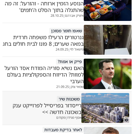
הנוסע הזמין ארוחה - והורעל: זה מה
שהתגלה בתוך הסלט ה'תמים'
איציק אברהם
28.10.25
|
שאפו חומר מסוכן
גנרטורים הרעילו משפחה חרדית
במאה שערים; 8 פונו לבית חולים בחג
מישאל לוי
24.09.25
|
פייק או אמת?
האם נשיא סוריה המודח אסד הורעל
למוות? הדיווח והספקולציות בעולם
הערבי
שמאי צוק
21.09.25
|
משכנות שיר
רייסדור בפריסייל לפרוייקט ענק
בשכונה חדשה >>
אסף מגידו
מקודם
|
ש
לאחר בדיקת מעבדות