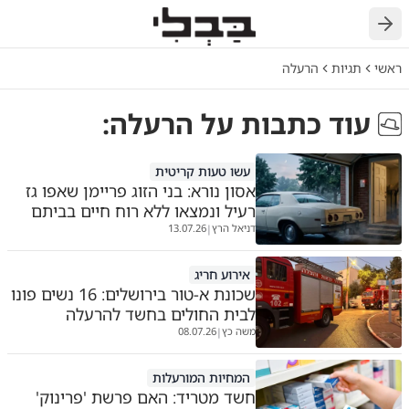
חזרה
ראשי
תגיות
הרעלה
עוד כתבות על
הרעלה
:
עשו טעות קריטית
אסון נורא: בני הזוג פריימן שאפו גז
רעיל ונמצאו ללא רוח חיים בביתם
דניאל הרץ
13.07.26
|
אירוע חריג
שכונת א-טור בירושלים: 16 נשים פונו
לבית החולים בחשד להרעלה
משה כץ
08.07.26
|
המחיות המורעלות
חשד מטריד: האם פרשת 'פרינוק'