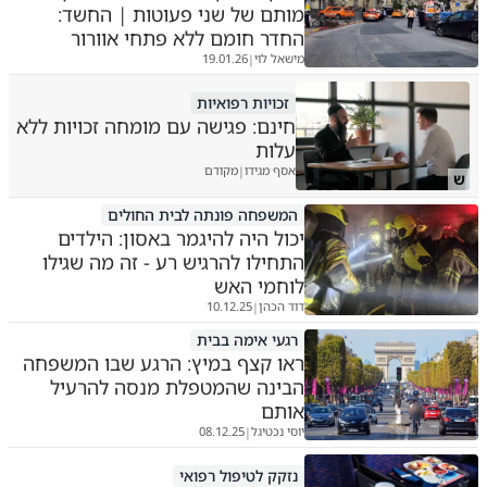
מותם של שני פעוטות | החשד:
החדר חומם ללא פתחי אוורור
מישאל לוי
19.01.26
|
זכויות רפואיות
חינם: פגישה עם מומחה זכויות ללא
עלות
אסף מגידו
מקודם
|
ש
המשפחה פונתה לבית החולים
יכול היה להיגמר באסון: הילדים
התחילו להרגיש רע - זה מה שגילו
לוחמי האש
דוד הכהן
10.12.25
|
רגעי אימה בבית
ראו קצף במיץ: הרגע שבו המשפחה
הבינה שהמטפלת מנסה להרעיל
אותם
יוסי נכטיגל
08.12.25
|
נזקק לטיפול רפואי