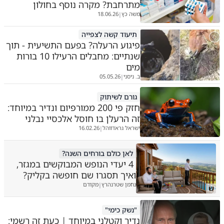
מתרחבת? מקרה נוסף בחולון
משה כץ
18.06.26
|
תיעוד קשה לצפייה
פיגוע הרעלה? בפעם התשיעית - תוך
שנתיים: מחבלים הרעילו 10 בורות
מים
ב. ניסני
05.05.26
|
גורם לשיתוק
חזק פי 200 ממורפיום ונדיר במיוחד:
זה הרעלן בו חוסל אלכסיי נבלני
ישראל גראדווהל
16.02.26
|
לאן כולם בורחים השנה?
4 יעדי הנופש המבוקשים במגזר,
ואיך תסגרו שם חופשה בקליק?
נחמן שטרנהרץ
מקודם
|
ש
"נשק כימי"
נדיר וקטלני במיוחד | כעת זה רשמי: