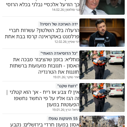
כך הורעל אלכסיי נבלני בכלא הרוסי
בני סולומון
14.02.26
|
ידה הארוכה של רוסיה?
הרעלה בלב השלטון? עשרות חברי
פרלמנט באוקראינה קרסו בבת אחת
דני שפיץ
12.02.26
|
"כל הדוסיאדה הזאתי"
מחליא: בזמן שהציבור מבכה את
האסון - תגובות מזעזעות ברשתות
חוגגות את הטרגדיה
יאיר טוקר
19.01.26
|
"רוצח שקט"
אין לו צבע או ריח - אך הוא קטלני |
זה הגז אליו על פי החשד נחשפו
הפעוטות במעון
דניאל הרץ
19.01.26
|
55 תינוקות טופלו
אסון במעון חרדי בירושלים: נקבע