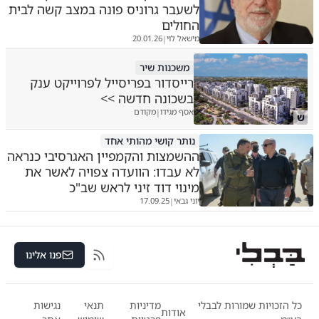
לשעבר גרוניס פונה במצב קשה לבית
החולים
מישאל לוי
20.01.26
|
משכנות שיר
רייסדור בפריסייל לפרוייקט ענק
בשכונה חדשה >>
אסף מגידו
מקודם
|
ש
נותר קושי מהותי אחד
ההשמצות והקמפיין האגרסיבי כנראה
לא עבדו: הוועדה צפויה לאשר את
מינוי דוד זיני לראש שב"כ
יוני גבאי
17.09.25
|
פנו אלינו
RSS
כל הזכויות שמורות לבבלי
מדיניות
תנאי
נגישות
אודות