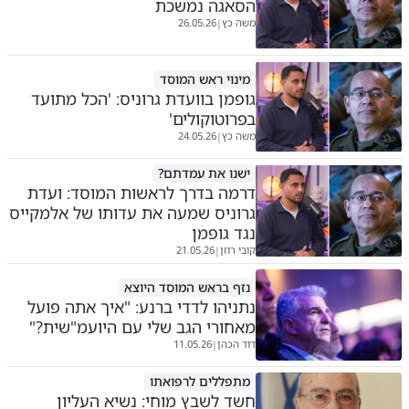
הסאגה נמשכת
משה כץ
26.05.26
|
מינוי ראש המוסד
גופמן בוועדת גרוניס: 'הכל מתועד
בפרוטוקולים'
משה כץ
24.05.26
|
ישנו את עמדתם?
דרמה בדרך לראשות המוסד: ועדת
גרוניס שמעה את עדותו של אלמקייס
נגד גופמן
קובי רוזן
21.05.26
|
נזף בראש המוסד היוצא
נתניהו לדדי ברנע: "איך אתה פועל
מאחורי הגב שלי עם היועמ"שית?"
דוד הכהן
11.05.26
|
מתפללים לרפואתו
חשד לשבץ מוחי: נשיא העליון