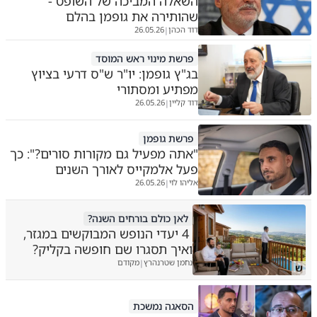
השאלה המביכה של השופט -
שהותירה את גופמן בהלם
דוד הכהן
26.05.26
|
פרשת מינוי ראש המוסד
בג"ץ גופמן: יו"ר ש"ס דרעי בציוץ
מפתיע ומסתורי
דוד קליין
26.05.26
|
פרשת גופמן
"אתה מפעיל גם מקורות סורים?": כך
פעל אלמקייס לאורך השנים
אליהו לוי
26.05.26
|
לאן כולם בורחים השנה?
4 יעדי הנופש המבוקשים במגזר,
ואיך תסגרו שם חופשה בקליק?
נחמן שטרנהרץ
מקודם
|
ש
הסאגה נמשכת