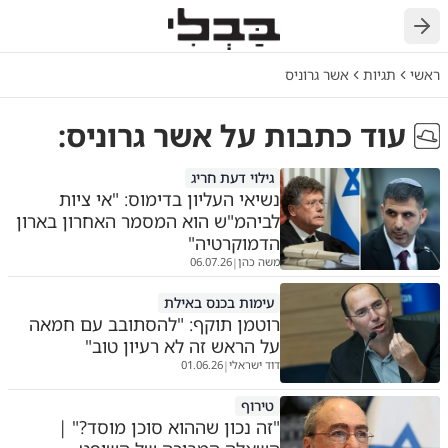
חזרה
ראשי
תגיות
אשר גרוניס
עוד כתבות על
אשר גרוניס
:
גילוי דעת חריג
נשיאי העליון בדימוס: "אי ציות
לביהמ"ש הוא המסמר האחרון בארון
הדמוקרטיה"
משה כהן
06.07.26
|
עימות בכנס באילת
רוטמן תוקף: "להסתובב עם חמאה
על הראש זה לא רעיון טוב"
דוד ישראלי
01.06.26
|
טירוף
"זה נכון שההוא סוכן מוסד?" |