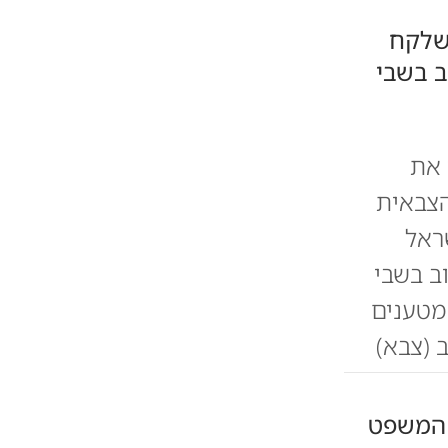
 שלקח
 בשבי
 את
הצבאית
ראל
וב בשבי
מטענים
 (צבא)
 המשפט