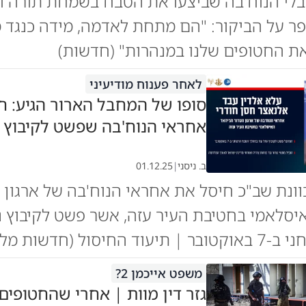
לי הנוח'בה שביצעו את הטבח בשמחת תורה וב
פר על הביקור: "הם מתחת לאדמה, מידה כנגד מ
ת החטופים שלנו במנהרות" (חדשות)
לאחר פענוח מודיעיני
סופו של המחבל הארור הגיע: ח
אחראי הנוח'בה שפשט לקיבוץ נ
ב. ניסני
|
01.12.25
וונת שב"כ חיסל את אחראי הנוח'בה של ארגון 
יסלאמי בחטיבת העיר עזה, אשר פשט לקיבוץ נ
יסול (חדשות מלחמה)
משפט אייכמן 2?
גזר דין מוות | אחרי שהחטופים