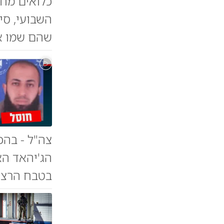
כלואים מחב
השבועי, סי
שהם שמו א
צה"ל - בהכ
הג'יהאד הא
בטבח הרצחני ב-7 באוקטובר | תיעוד הח