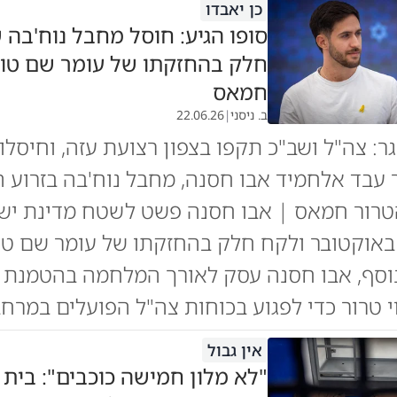
כן יאבדו
סופו הגיע: חוסל מחבל נוח'בה
חלק בהחזקתו של עומר שם טוב
חמאס
ב. ניסני
|
22.06.26
ר: צה"ל ושב"כ תקפו בצפון רצועת עזה, וחיסלו
 עבד אלחמיד אבו חסנה, מחבל נוח'בה בזרוע 
הטרור חמאס | אבו חסנה פשט לשטח מדינת יש
טבח ה-7 באוקטובר ולקח חלק בהחזקתו של עומר שם ט
וסף, אבו חסנה עסק לאורך המלחמה בהטמנת 
י טרור כדי לפגוע בכוחות צה"ל הפועלים במרחב
אין גבול
"לא מלון חמישה כוכבים": בית