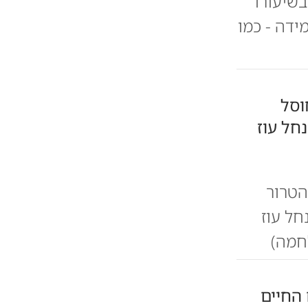
שיעורו
ידה - כמו
וסל
חל עוז
הטרור
חל עוז
 החיים