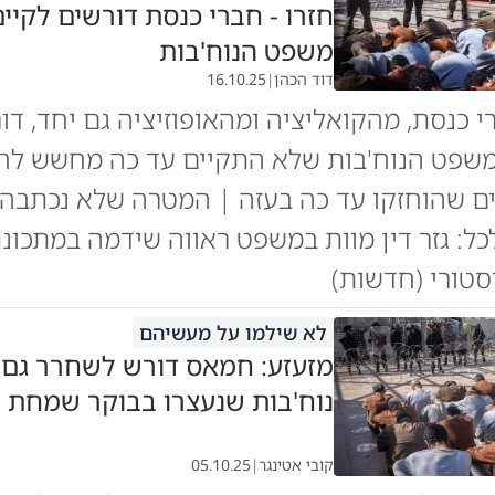
חזרו - חברי כנסת דורשים לקיי
משפט הנוח'בות
דוד הכהן
|
16.10.25
 כנסת, מהקואליציה ומהאופוזיציה גם יחד, דו
שפט הנוח'בות שלא התקיים עד כה מחשש לח
ים שהוחזקו עד כה בעזה | המטרה שלא נכתבה
כל: גזר דין מוות במשפט ראווה שידמה במתכו
סטורי (חדשות)
לא שילמו על מעשיהם
מזעזע: חמאס דורש לשחרר גם 
נוח'בות שנעצרו בבוקר שמחת 
קובי אטינגר
|
05.10.25