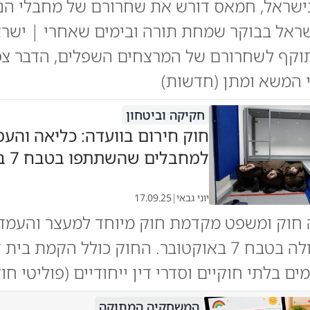
בישראל, חמאס דורש את שחרורם של מחבלי הנו
ראל בבוקר שמחת תורה ובימים שאחרי | ישר
וקף לשחרורם של המרצחים השפלים, הדבר צפו
י המשא ומתן (חדשות)
חקיקה וביטחון
חוק חירום בוועדה: כליאה והעמ
למחבלים שהשתתפו בטבח 7 באוקטובר
יוני גבאי
|
17.09.25
 חוק ומשפט מקדמת חוק מיוחד למעצר והעמדה
משתפי פעולה בטבח 7 באוקטובר. החוק כולל הקמת בית
ים בלתי חוקיים וסדרי דין ייחודיים (פוליטי ח
המשחקיה המתוקה