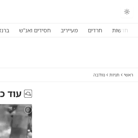
החלפת מצב תצוגה
חדשות
חרדים
מעייריב
חסידים ואנ"ש
ברנז
ראשי
תגיות
נוח'בה
עוד כ