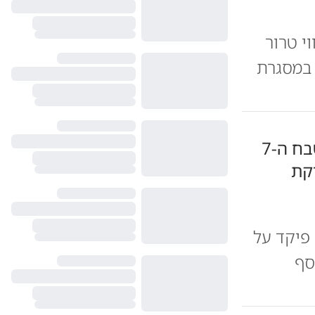
י טרור
 במסגרת
מפקד נוח'בה שפשט לנירים בטבח ה-7
קת
פיקד על
סף