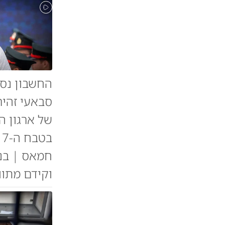
החשבון נסג
סבאעי זהיר
של ארגון 
ב
חמאס | בנ
וקידם מתוו