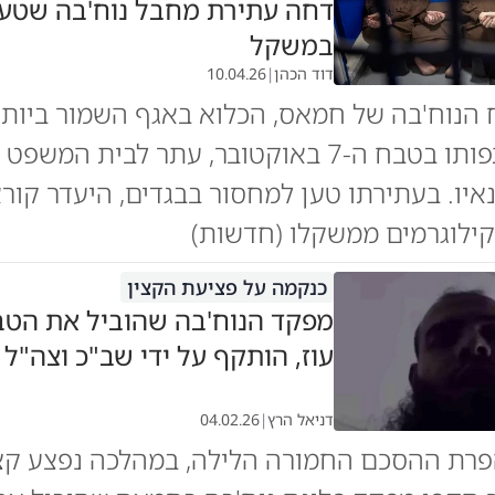
דחה עתירת מחבל נוח'בה שטען
במשקל
דוד הכהן
|
10.04.26
הנוח'בה של חמאס, הכלוא באגף השמור ביות
מאז השתתפותו בטבח ה-7 באוקטובר, עתר לבית המ
יו. בעתירתו טען למחסור בבגדים, היעדר קורא
ילוגרמים ממשקלו (חדשות)
כנקמה על פציעת הקצין
מפקד הנוח'בה שהוביל את הטב
עוז, הותקף על ידי שב"כ וצה"ל
דניאל הרץ
|
04.02.26
פרת ההסכם החמורה הלילה, במהלכה נפצע קצי