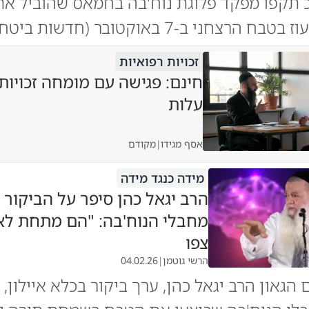
כ תקפו מפקד פלוגת נוח'בה בחמאס שהוביל א
 הרצחני ב-7 באוקטובר (חדשות ביטחון)
זכויות רפואיות
חינם: פגישה עם מומחה זכויות
עלות
אסף מגידו
|
מקודם
מידה כנגד מידה
הרב יגאל כהן סיפר על הביקור 
מחבלי הנוח'בה: "הם מתחת לא
צפו
הרשי גוטמן
|
04.02.26
 הגאון הרב יגאל כהן, ערך ביקור בכלא איילון,