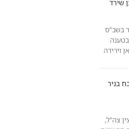
 שירד
ר בשב"ס
שפט בטענה
ן וירידה
ח בניר
ן צה"ל,