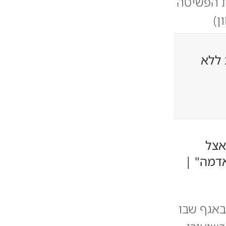
ת הפשיטה
 ללא
אצל
דמה" |
 באגף שבו