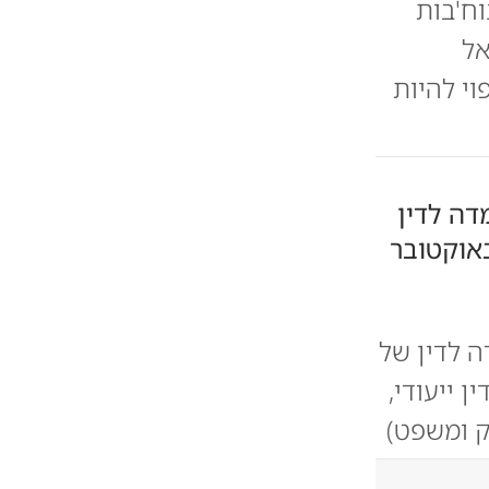
ח'בות
אל
י להיות
דה לדין
 לדין של
 דין ייעודי,
וק ומשפט)