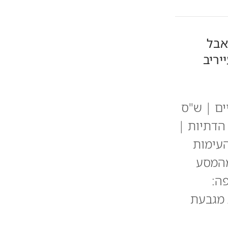
אבל
יריב
ים | ש"ס
הדתיות |
העימות
מהמסע
ה:
 מגבעת