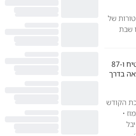
טורות של
ו שבת
מופת מרעיש במונסי; הרבי הבטיח ו-87
אה בדרך
כת הקודש
ז •
בל
: