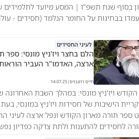
ן בסוף שנת תשפ"ו | המסע מיועד לתלמידים ש
עמדו בבחינות על החומר הנלמד (חסידים - עול
לעיני החסידים
הלם בחצר ויז'ניץ מונסי: ספר ת
ארצה, האדמו"ר העביר הוראות
חיים רוזנבוים
|
14.07.25
קודש ויז'ניץ מונסי: במהלך השבת האחרונה 
ריית הישיבות של חסידות ויז'ניץ במונסי, בעת
 ספר תורה מארון הקודש ונפל ארצה לעיני הח
רה לחסידים להתענות ולתת צדקה כפדיון נפש 