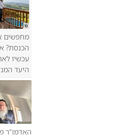
ש
מחפשים א
הכנסת? אל
עכשיו לאת
היעד המנצ
האדמו"ר מו