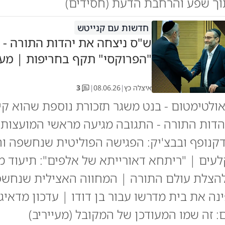
וך שפע והרחבת הדעת (חסידים)
חדשות עם קנייטש
ש"ס ניצחה את יהדות התורה - 
"הפרוקסי" תקף בחריפות | מעי
איצלה כץ
|
08.06.26
|
3
אולטימטום - בנט משגר תזכורת נוספת שהוא קי
הדות התורה - התגובה מגיעה מראשי המועצות 
לדקנופף ובבצ'יק: הפגישה הפוליטית שנחשפה ו
עים | "ריתחא דאורייתא של אלפים": תיעוד 
להצלת עולם התורה | המחווה האצילית שנחשפ
נה את בית מדרשו עבור בן דודו | עדכון מדאיג
ם: זה שמו המעודכן של המקובל (מעייריב)