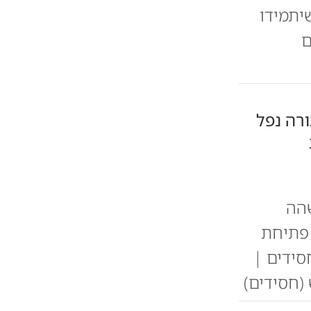
יתמידו
ם
ורה נפל
שהה
 פתיחת
סידים |
(חסידים)