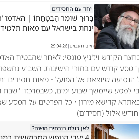
יחד עם החסידים
בָּרוּךְ שׁוֹמֵר הַבְטָחָתוֹ | האדמו
ינחת בישראל עם מאות תלמידי
חיים רוזנבוים
|
29.04.26
צר הקודש ויז'ניץ מונסי: לאחר שהבטיח האדמו
 מסע קודש עם בחורי הישיבות, השבוע נחשפו
הנסיעה שיוצאת אל הפועל • מאות חסידים ות
בי למסע שיימשך שבוע ימים, כשבמרכזו: "שבת
אתרא קדישא מירון • כל הפרטים על המסע שצ
ודש אלול (חסידים)
לאן כולם בורחים השנה?
4 יעדי הנופש המבוקשים במגז