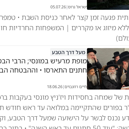
ישראל גרוס
|
05.07.26
ית פגעה זמן קצר לאחר כניסת השבת • טמפר
 ללא מיזוג או מקררים | המשפחות החרדיות חו
ולם)
מעל דרך הטבע
חתנים התארסו • וההבטחה הב
חיים רוזנבוים
|
18.06.26
 של שמחה בחסידות ויז'ניץ מונסי בעקבות בר
 בפורים שהתקיימה במלואה עד ראש חודש תמו
ע נכנס לבשר על הישועה שמעל דרך הטבע, וקי
הבטחה חדשה: "עוד 50 חתנים עד ראש השנה" • בתוך כך