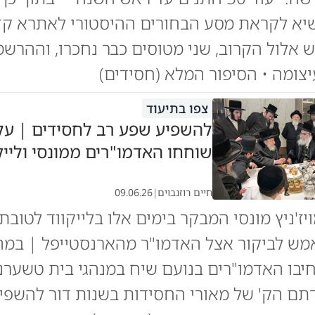
יא לקראת מסע הבחורים ההיסטורי לאתרא ק
ש אלול הקרוב, שני מטוסים כבר נחכרו, וההרש
צומה • הסיפור המלא (חסידים)
צפו בתיעוד
להשפיע שפע רב לחסידים | על
שוחחו האדמו"רים ממונסי ולייק
חיים רוזנבוים
|
09.06.26
יז'ניץ מונסי המבקר בימים אלו בלייקווד לטובת
אמש לביקור אצל האדמו"ר מהארנסטייפל | במה
יבו האדמו"רים בנועם שיח במנהגי בית טשערנו
תם הק' של מאורי החסידות בשנות דור להשפיע