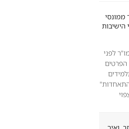
"ר ממונסי
 הישיבות
"ר לפני
 הפרטים
למידים
 התאחדות"
פוי
ר, ואיך