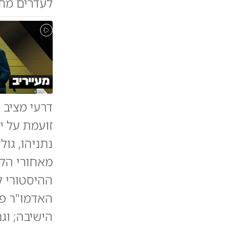
לעדרים מת
דרעי מציב 
זועמת על י
נתניהו, גו
מאחורי הקל
ההיסטורי 
האדמו"ר פי
הישיבה; וג