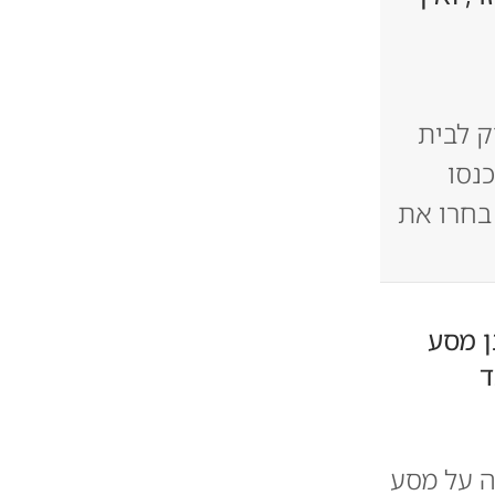
 לבית
נסו
בחרו את
ן מסע
ד
ה על מסע