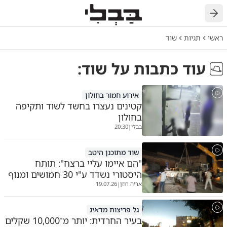
חזרה
ראשי
תגיות
שוד
עוד כתבות על
שוד
:
אירוע חמור בחולון
קטינים נעצרו בחשד לשוד ותקיפה
בחולון
בבלי
20:30
|
שוד מתוכנן היטב
"הם איימו עליי ברצח": תותח
היסטורי נשדד ע"י 30 חמושים ומנוף
אריה רוזן
19.07.26
|
גל פריצות מדאיג
בעיר החרדית: יותר מ־10,000 שקלים