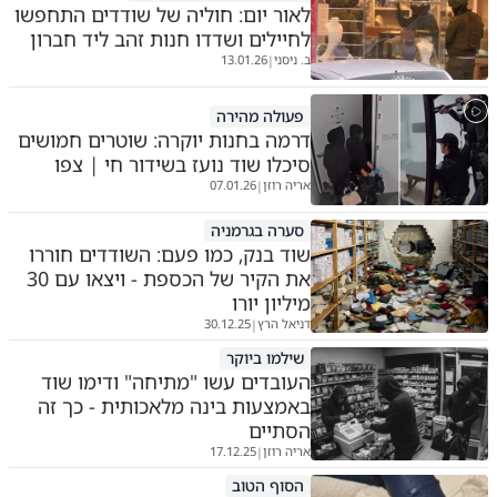
לאור יום: חוליה של שודדים התחפשו
לחיילים ושדדו חנות זהב ליד חברון
ב. ניסני
13.01.26
|
פעולה מהירה
דרמה בחנות יוקרה: שוטרים חמושים
סיכלו שוד נועז בשידור חי | צפו
אריה רוזן
07.01.26
|
סערה בגרמניה
שוד בנק, כמו פעם: השודדים חוררו
את הקיר של הכספת - ויצאו עם 30
מיליון יורו
דניאל הרץ
30.12.25
|
שילמו ביוקר
העובדים עשו "מתיחה" ודימו שוד
באמצעות בינה מלאכותית - כך זה
הסתיים
אריה רוזן
17.12.25
|
הסוף הטוב