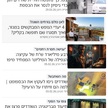
כדי ניסיון לנסר את הכספת
אריה רוזן
29.03.26
|
לאן כולם בורחים השנה?
4 יעדי הנופש המבוקשים במגזר,
ואיך תסגרו שם חופשה בקליק?
נחמן שטרנהרץ
מקודם
|
ש
"ענישה חסרת רחמים"
רבע מיליארד ש"ח של עקיצה:
הנפילה של המיליונר המפחיד מיפו
דניאל הרץ
05.02.26
|
מה השתבש?
שודדים ניסו לעקוץ את הכספומט |
למה הם וויתרו על הרעיון?
דוד הכהן
03.02.26
|
צפו עד הסוף
תיעוד מבריטניה: השודדים פרצו את