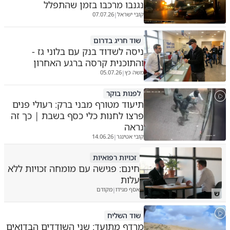
נגנבו מרכבו בזמן שהתפלל
קובי ישראל
07.07.26
|
שוד חריג בדרום
ניסה לשדוד בנק עם בלוני גז -
והתוכנית קרסה ברגע האחרון
משה כץ
05.07.26
|
לפנות בוקר
תיעוד מטורף מבני ברק: רעולי פנים
פרצו לחנות כלי כסף בשבת | כך זה
נראה
קובי אטינגר
14.06.26
|
זכויות רפואיות
חינם: פגישה עם מומחה זכויות ללא
עלות
אסף מגידו
מקודם
|
ש
שוד השליח
מרדף מתועד: שני השודדים הבדואים