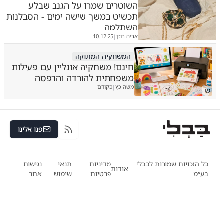
השוטרים שמרו על הגנב שבלע
תכשיט במשך שישה ימים - הסבלנות
השתלמה
אריה רוזן
10.12.25
|
המשחקיה המתוקה
חינם! משחקיה אונליין עם פעילות
משפחתית להורדה והדפסה
משה כץ
מקודם
|
ש
פנו אלינו
RSS
כל הזכויות שמורות לבבלי
מדיניות
תנאי
נגישות
אודות
בע״מ
פרטיות
שימוש
אתר