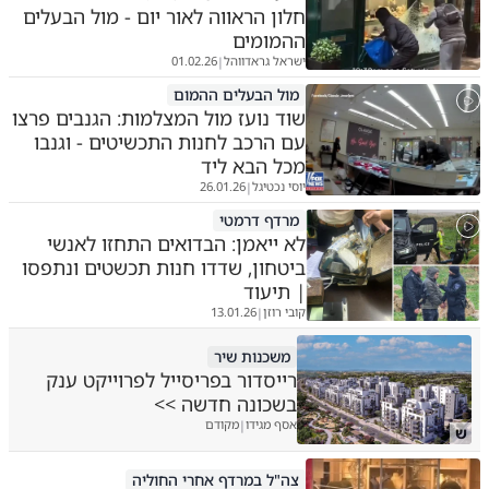
חלון הראווה לאור יום - מול הבעלים
ההמומים
ישראל גראדווהל
01.02.26
|
מול הבעלים ההמום
שוד נועז מול המצלמות: הגנבים פרצו
עם הרכב לחנות התכשיטים - וגנבו
מכל הבא ליד
יוסי נכטיגל
26.01.26
|
מרדף דרמטי
לא ייאמן: הבדואים התחזו לאנשי
ביטחון, שדדו חנות תכשטים ונתפסו
| תיעוד
קובי רוזן
13.01.26
|
משכנות שיר
רייסדור בפריסייל לפרוייקט ענק
בשכונה חדשה >>
אסף מגידו
מקודם
|
ש
צה"ל במרדף אחרי החוליה