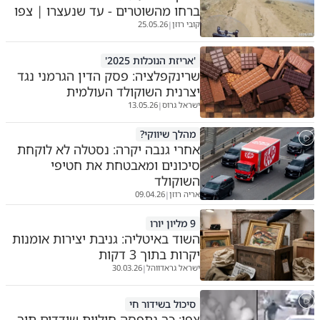
ברחו מהשוטרים - עד שנעצרו | צפו
קובי רוזן
25.05.26
|
'אריזת הנוכלות 2025'
שרינקפלציה: פסק הדין הגרמני נגד
יצרנית השוקולד העולמית
ישראל גרוס
13.05.26
|
מהלך שיווקי?
אחרי גנבה יקרה: נסטלה לא לוקחת
סיכונים ומאבטחת את חטיפי
השוקולד
אריה רוזן
09.04.26
|
9 מליון יורו
השוד באיטליה: גניבת יצירות אומנות
יקרות בתוך 3 דקות
ישראל גראדווהל
30.03.26
|
סיכול בשידור חי
צפו: כך נתפסה חוליית שודדים תוך