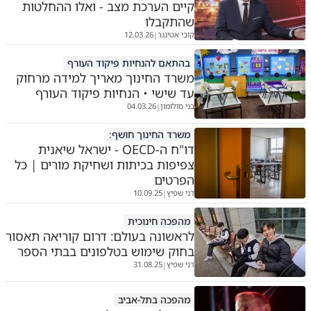
קיים הערכת מצב - ואלו ההחלטות
שהתקבלו
קובי אטינגר
12.03.26
|
בהתאם להנחיות פיקוד העורף
משרד החינוך מאריך למידה מרחוק
עד שישי • הנחיות פיקוד העורף
בני סולומון
04.03.26
|
משרד החינוך חושף:
דו"ח ה-OECD - ישראל שיאנית
צפיפות בכיתות ושחיקת מורים | כל
הפרטים
דני שפיץ
10.09.25
|
מהפכה חינוכית
לראשונה בעולם: דרום קוריאה תאסור
בחוק שימוש בטלפונים בבתי הספר
דני שפיץ
31.08.25
|
מהפכה בתל-אביב