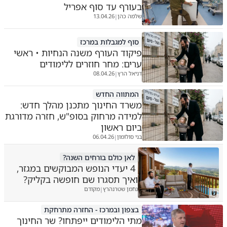
בעורף עד סוף אפריל
שלמה כהן
13.04.26
|
סוף למגבלות במרכז
פיקוד העורף משנה הנחיות • ראשי
ערים: מחר חוזרים ללימודים
דניאל הרץ
08.04.26
|
המתווה החדש
משרד החינוך מתכנן מהלך חדש:
למידה מרחוק בסופ"ש, חזרה מדורגת
ביום ראשון
בני סולומון
06.04.26
|
לאן כולם בורחים השנה?
4 יעדי הנופש המבוקשים במגזר,
ואיך תסגרו שם חופשה בקליק?
נחמן שטרנהרץ
מקודם
|
ש
בצפון ובמרכז - החזרה מתרחקת
מתי הלימודים ייפתחו? שר החינוך