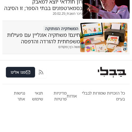
רון חולדאי יוצא למאבק
בסמארטפונים בבתי הספר; זו הסיבה
כיכר השבת
20.02.25
|
המשחקיה המתוקה
חינם! משחקיה אונליין עם פעילות
משפחתית להורדה והדפסה
משה כץ
מקודם
|
ש
פנו אלינו
RSS
כל הזכויות שמורות לבבלי
מדיניות
תנאי
נגישות
אודות
בע״מ
פרטיות
שימוש
אתר