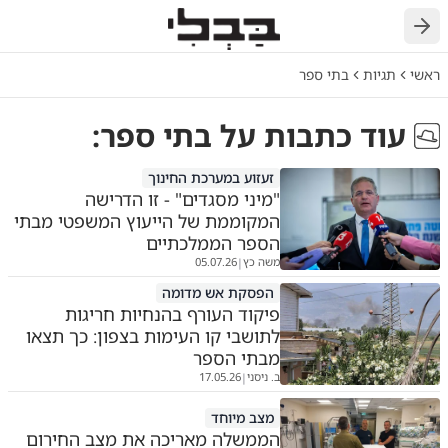
חזרה
ראשי
תגיות
בתי ספר
עוד כתבות על
בתי ספר
:
זעזוע במערכת החינוך
"מיני מסגדים" - זו הדרישה
המקוממת של הייעוץ המשפטי מבתי
הספר הממלכתיים
משה כץ
05.07.26
|
הפסקת אש מדומה
פיקוד העורף בהנחיות חריגות
לתושבי קו העימות בצפון: כך תצאו
מבתי הספר
ב. ניסני
17.05.26
|
מצב מיוחד
הממשלה מאריכה את מצב החירום