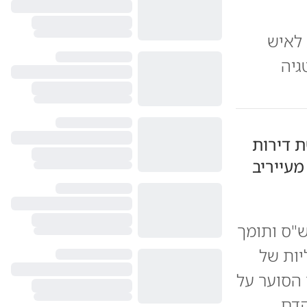
 לאיש
גיה
ת דירות
מעייריב
לטת ש"ס ותומך
יות של
 הסוער על
קדם