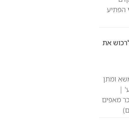
י הפתיע
רכוש את
"ן מצליח בן 36 בלבד, במשא ומתן
 |
כר מאפים
)