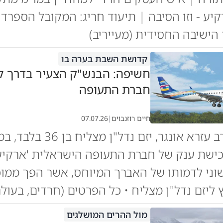
יע - וזו הסיבה | תיעוד חריג: המקובל הספרד
הישיבה החסידית (מעייריב)
קדושת השבת בערה בו
חשיפה: הבנש"ק הצעיר בדרך ל
חברת התעופה
חיים רוזנבוים
|
07.07.26
הבנש"ק הרב עזרא אונגר, יזם נדל
ישת ענק של חברת התעופה הישראלית 'ארקיע'
וני לדמותו של האברך המיוחס, אשר הפך ממו
 ליזם נדל"ן מצליח • כל הפרטים (חרדים, בעולם
מול ההרים המושלגים