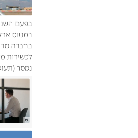
בפעם השניי
במטוס ארקי
בחברה מדגי
לכשירות מל
נמסר (תעופ
ש