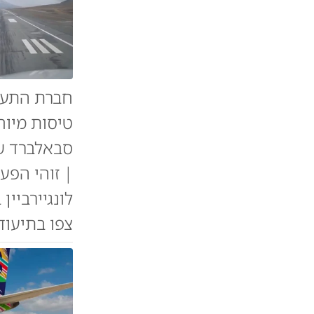
חברת התעו
טיסות מיוח
סבאלברד שב
| זוהי הפע
לונגיירביי
צפו בתיעוד