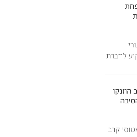
פחת
ת
רי
קיע לחברת
 הוזנקו
סיבה
טוסי קרב