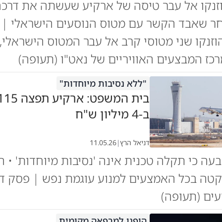
וזנקו אל עבר טיסה של ארקיע שעשתה את דרכה
ר שאבד הקשר עם מטוס הנוסעים הישראלי | ע
הוזנקו שני מטוסי קרב אל עבר המטוס הישראלי,
כז המבצעים האוויריים של נאט"ו (תעופה)
"ללא נסיבות מיוחדות"
ב-4 מיליון ש"ח
דניאל הרץ
|
11.05.26
ה כי תקלה טכנית אינה 'נסיבות מיוחדות' • 
טה בכל האמצעים למנוע עוגמת נפש | פסק די
עים (תעופה)
הופנו למרפאה מקומית