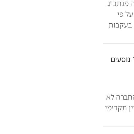
 מנתב"ג
ל פי
 בעקבות
בית המשפט: ארקיע תפצה 115 נוסעים
החברה לא
ן תקדימי