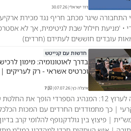
דוד ישראלי
|
30.07.26
י התחבורה שיגר מכתב חריף נגד מכירת ארקיע
 • 'מניעת חילול שבת לגיטימית, אך לא אסטרט
אות עובדים חוששים לעתידם (חרדים)
חדשות עם קנייטש
בדרך לאוטונומיה: מימון לרכיש
וכרטיס אשראי - רק לעריקים | 
איצלה כץ
|
07.07.26
|
7
מכה אנושה לערוץ 12: המנהיג הספרדי הופך את הח
עי | כך מתמודדים החרדים עם המכות הכלכל
ש"ית | פיצוץ בין גולדקנופף להלומי קרב בדיון
תורה | איש העסקים חרדי למהדרין במו"מ מת