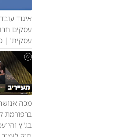
איגוד עובד
עסקים חרדי
עסקית' | מ
ברפורמת קר
בג"ץ והיועמ
חוק לימוד 