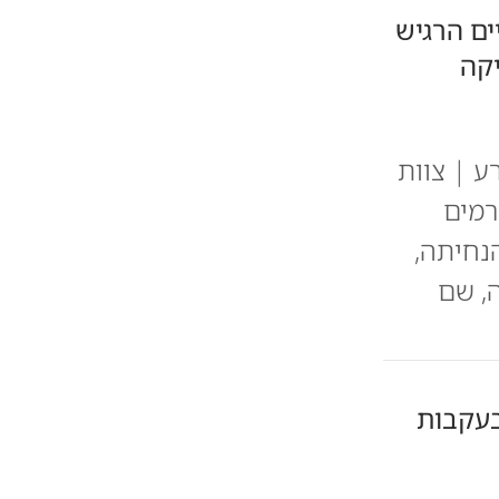
ים הרגיש
יקה
ע | צוות
רמים
נחיתה,
, שם
עקבות