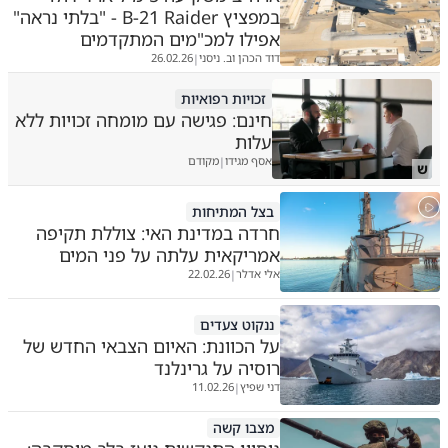
במפציץ B-21 Raider - "בלתי נראה"
אפילו למכ"מים המתקדמים
דוד הכהן וב. ניסני
26.02.26
|
זכויות רפואיות
חינם: פגישה עם מומחה זכויות ללא
עלות
אסף מגידו
מקודם
|
ש
בצל המתיחות
חרדה במדינת האי: צוללת תקיפה
אמריקאית עלתה על פני המים
אלי אדלר
22.02.26
|
ננקוט צעדים
על הכוונת: האיום הצבאי החדש של
רוסיה על גרינלנד
דני שפיץ
11.02.26
|
מצבו קשה