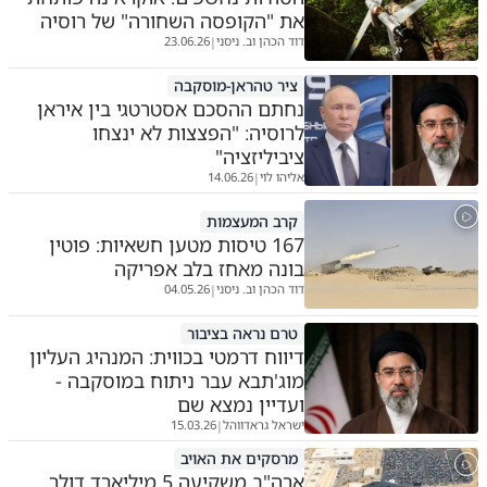
את "הקופסה השחורה" של רוסיה
דוד הכהן וב. ניסני
23.06.26
|
ציר טהראן-מוסקבה
נחתם ההסכם אסטרטגי בין איראן
לרוסיה: "הפצצות לא ינצחו
ציביליזציה"
אליהו לוי
14.06.26
|
קרב המעצמות
167 טיסות מטען חשאיות: פוטין
בונה מאחז בלב אפריקה
דוד הכהן וב. ניסני
04.05.26
|
טרם נראה בציבור
דיווח דרמטי בכווית: המנהיג העליון
מוג'תבא עבר ניתוח במוסקבה -
ועדיין נמצא שם
ישראל גראדווהל
15.03.26
|
מרסקים את האויב
ארה"ב משקיעה 5 מיליארד דולר