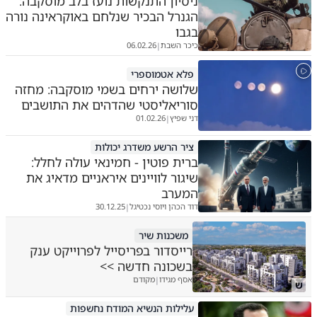
ניסיון התנקשות נועז בלב מוסקבה:
הגנרל הבכיר שנלחם באוקראינה נורה
בגבו
כיכר השבת
06.02.26
|
פלא אטמוספרי
שלושה ירחים בשמי מוסקבה: מחזה
סוריאליסטי שהדהים את התושבים
דני שפיץ
01.02.26
|
ציר הרשע משדרג יכולות
ברית פוטין - חמינאי עולה לחלל:
שיגור לוויינים איראניים מדאיג את
המערב
דוד הכהן ויוסי נכטיגל
30.12.25
|
משכנות שיר
רייסדור בפריסייל לפרוייקט ענק
בשכונה חדשה >>
אסף מגידו
מקודם
|
ש
עלילות הנשיא המודח נחשפות