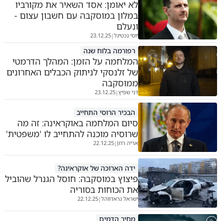
לא יאומן: אסד השאיר את מקורביו
במלון במוסקבה עם חשבון עצום -
ונעלם
יוסי נכטיגל
23.12.25
|
רפורמה בלוח שנה
המלחמה על הזמן: המהלך הדרמטי
של זלנסקי לניתוק הכבלים האחרונים
ממוסקבה
דני שפיץ
23.12.25
|
הבכיר הרוסי התחייב
סיום המלחמה באוקראינה: זה מה
שרוסיה מוכנה להתחייב לו 'משפטית'
אריה רוזן
22.12.25
|
ידה הארוכה של אוקראינה?
פיצוץ במוסקבה: חוסל הגנרל שהוביל
את הכוחות בסוריה
ישראל גראדווהל
22.12.25
|
מחיר הדמים