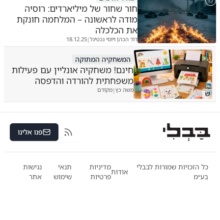
חור שחור של מיליארדים: רוסיה
מודה לראשונה – המלחמה חונקת
את הכלכלה
דוד הכהן ויוסי נכטיגל
18.12.25
|
המשחקיה המתוקה
חינם! משחקיה אונליין עם פעילות
משפחתית להורדה והדפסה
משה כץ
מקודם
|
ש
פנו אלינו
RSS
כל הזכויות שמורות לבבלי
מדיניות
תנאי
נגישות
אודות
בע״מ
פרטיות
שימוש
אתר