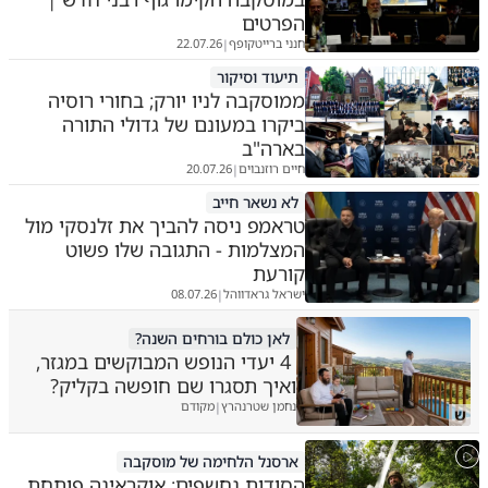
הפרטים
חנני ברייטקופף
22.07.26
|
תיעוד וסיקור
ממוסקבה לניו יורק; בחורי רוסיה
ביקרו במעונם של גדולי התורה
בארה"ב
חיים רוזנבוים
20.07.26
|
לא נשאר חייב
טראמפ ניסה להביך את זלנסקי מול
המצלמות - התגובה שלו פשוט
קורעת
ישראל גראדווהל
08.07.26
|
לאן כולם בורחים השנה?
4 יעדי הנופש המבוקשים במגזר,
ואיך תסגרו שם חופשה בקליק?
נחמן שטרנהרץ
מקודם
|
ש
ארסנל הלחימה של מוסקבה
הסודות נחשפים: אוקראינה פותחת