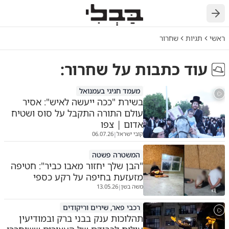
חזרה
ראשי
תגיות
שחרור
עוד כתבות על
שחרור
:
מעמד חגיגי בעמנואל
בשירת "ככה ייעשה לאיש": אסיר
עולם התורה התקבל על סוס ושטיח
אדום | צפו
קובי ישראל
06.07.26
|
המשטרה פשטה
"הבן שלך יחזור מאבו כביר": חטיפה
מזעזעת בחיפה על רקע כספי
משה בשן
13.05.26
|
רכבי פאר, שירים וריקודים
תהלוכות ענק בבני ברק ובמודיעין