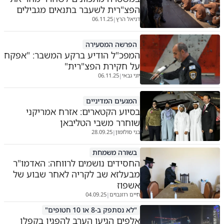
הפצ"רית לשעבר בתנאים מגבילים
דניאל הרץ
06.11.25
|
הפרשה המסעירה
המפכ"ל הודיע ברקע המשבר: "אפקח
על חקירת הפצ"רית"
יוני גבאי
06.11.25
|
המגעים המדיניים
בסיוע הקטארים: אזרח אמריקני
שוחרר משבי הטליבאן
בני סולומון
28.09.25
|
בשורה משמחת
החסידים נושמים לרווחה: האדמו"ר
מבעלזא שב לקריה לאחר שבוע של
אשפוז
חיים רוזנבוים
04.09.25
|
"לא נסתפק ב-8 או 10 חטופים"
אלפים הגיעו הערב להפגין בקפלן