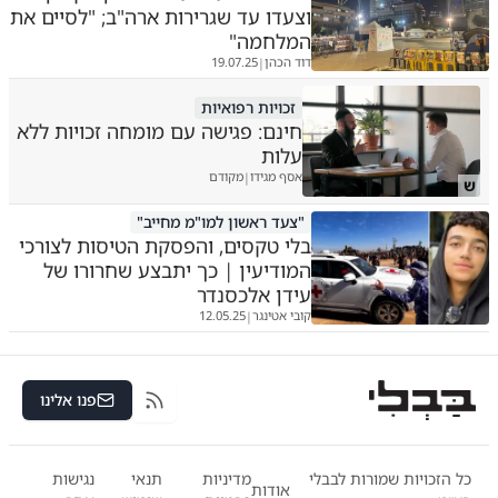
וצעדו עד שגרירות ארה"ב; "לסיים את
המלחמה"
דוד הכהן
19.07.25
|
זכויות רפואיות
חינם: פגישה עם מומחה זכויות ללא
עלות
אסף מגידו
מקודם
|
ש
"צעד ראשון למו"מ מחייב"
בלי טקסים, והפסקת הטיסות לצורכי
המודיעין | כך יתבצע שחרורו של
עידן אלכסנדר
קובי אטינגר
12.05.25
|
פנו אלינו
RSS
כל הזכויות שמורות לבבלי
מדיניות
תנאי
נגישות
אודות