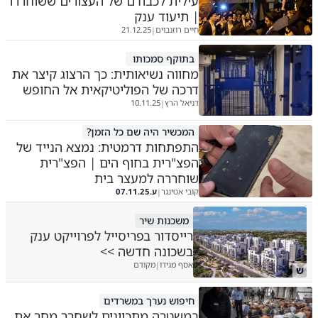
עילית לכבודם של העצורים ששוחררו
| תיעוד ענק
חיים רוזנבוים
21.12.25
|
בתוקף סמכותו
מחווה נשיאותית: כך הרצוג קיצר את
דרכה של הפוליטיקאית אל החופש
דניאל הרץ
10.11.25
|
המכשיר היה שם כל הזמן?
התפתחות דרמטית: נמצא הנייד של
הפצ"רית בחוף הים | הפצ"רית
שוחררה למעצר בית
קובי אטינגר
ע.
07.11.25
|
משכנות שיר
רייסדור בפריסייל לפרוייקט ענק
בשכונה חדשה >>
אסף מגידו
מקודם
|
ש
חיפוש נערך במשרדים
במשטרה מתכוונים לשחרר מחר את