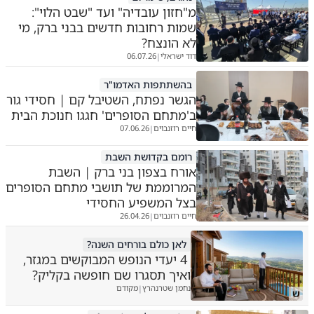
מ"חזון עובדיה" ועד "שבט הלוי":
שמות רחובות חדשים בבני ברק, מי
לא הונצח?
דוד ישראלי
06.07.26
|
בהשתתפות האדמו"ר
הגשר נפתח, השטיבל קם | חסידי גור
ב'מתחם הסופרים' חגגו חנוכת הבית
חיים רוזנבוים
07.06.26
|
רומם בקדושת השבת
אורח בצפון בני ברק | השבת
המרוממת של תושבי מתחם הסופרים
בצל המשפיע החסידי
חיים רוזנבוים
26.04.26
|
לאן כולם בורחים השנה?
4 יעדי הנופש המבוקשים במגזר,
ואיך תסגרו שם חופשה בקליק?
נחמן שטרנהרץ
מקודם
|
ש