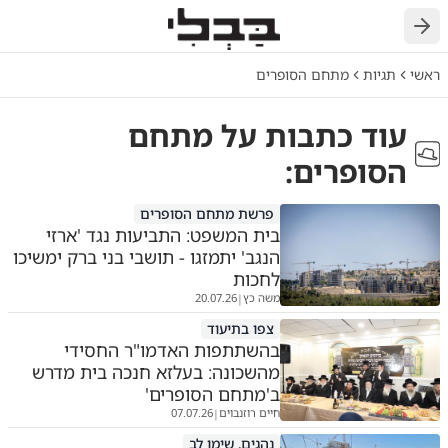
חזרה
ראשי
תגיות
מתחם הסופרים
עוד כתבות על
מתחם
הסופרים
:
פרשת מתחם הסופרים
בית המשפט: התביעות נגד 'ארזי
הנגב' יתמזגו - תושבי בני ברק ימשיכו
לחכות
משה כץ
20.07.26
|
צפו בתיעוד
בהשתתפות האדמו"ר החסידי
מהשכונה: בעלזא חנכה בית מדרש
ב'מתחם הסופרים'
חיים רוזנבוים
07.07.26
|
נהגים, שימו לב