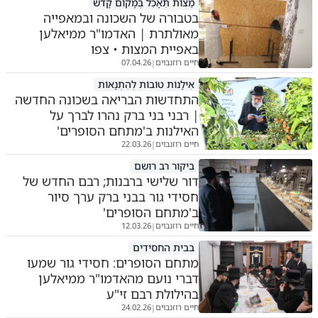
מַצּוֹת תֵּאָכֵל בְּמָקוֹם קָדֹשׁ
בטבורה של השכונה ובמאפייה
מאולתרת | האדמו"ר ממיאלען
באפיית המצות • צפו
חיים רוזנבוים
07.04.26
|
אִילָנוֹת טוֹבוֹת לְהִתְנָאוֹת
התחדשות הבריאה בשכונה החדשה
| רבני בני ברק נהרו לברך על
האילנות ב'מתחם הסופרים'
חיים רוזנבוים
22.03.26
|
ביקור רב רושם
דור שלישי ברבנות; רבם החדש של
חסידי גור בבני ברק ערך סיור
ב'מתחם הסופרים'
חיים רוזנבוים
12.03.26
|
בבית החסידים
מתחם הסופרים: חסידי גור שמעו
דברי נועם מהאדמו"ר ממיאלען
בהילולת רבם זי"ע
חיים רוזנבוים
24.02.26
|