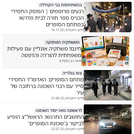
בהשתתפות בני הקהילה
רגעים מרוממים | הפוסק החסידי
הכניס ספר תורה לבית מדרשו
במתחם הסופרים
חיים רוזנבוים
16.11.25
|
המשחקיה המתוקה
חינם! משחקיה אונליין עם פעילות
משפחתית להורדה והדפסה
משה כץ
מקודם
|
ש
צפו בגלריה
מתחם הסופרים: האדמו"ר החסידי
סייר עם רבני השכונה ברחובה של
עיר
חיים רוזנבוים
31.08.25
|
לראשונה מאז יסוד השכונה
התושבים התרגשו: הראשל"צ הופיע
לביקור ב'שכונת הסופרים'
חיים רוזנבוים
22.07.25
|