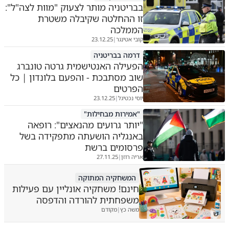
בבריטניה מותר לצעוק "מוות לצה"ל":
זו ההחלטה שקיבלה משטרת
הממלכה
קובי אטינגר
23.12.25
|
דרמה בבריטניה
הפעילה האנטישמית גרטה טונברג
שוב מסתבכת - והפעם בלונדון | כל
הפרטים
יוסי נכטיגל
23.12.25
|
"אמירות מבחילות"
"יותר גרועים מהנאצים": רופאה
באנגליה הושעתה מתפקידה בשל
פרסומים ברשת
אריה רוזן
27.11.25
|
המשחקיה המתוקה
חינם! משחקיה אונליין עם פעילות
משפחתית להורדה והדפסה
משה כץ
מקודם
|
ש