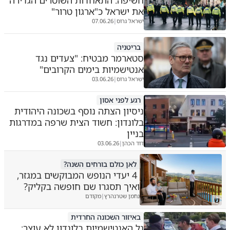
את ישראל כ"ארגון טרור"
ישראל גרוס
07.06.26
|
בריטניה
סטארמר מבטיח: "צעדים נגד
אנטישמיות בימים הקרובים"
ישראל גרוס
03.06.26
|
רגע לפני אסון
ניסיון הצתה נוסף בשכונה היהודית
בלונדון: חשוד הצית שרפה במדרגות
בניין
דוד הכהן
03.06.26
|
לאן כולם בורחים השנה?
4 יעדי הנופש המבוקשים במגזר,
ואיך תסגרו שם חופשה בקליק?
נחמן שטרנהרץ
מקודם
|
ש
באיזור השכונה החרדית
גל האנטישמיות בלונדון לא עוצר: