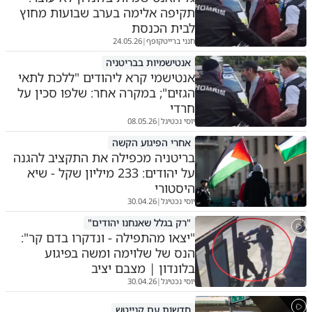
תקיפה אלימה בערב שבועות מחוץ
לבית הכנסת
חנני ברייטקופף
24.05.26
|
אנטישמיות בבריטניה
אנטישמי קרא ליהודים "ללכת לתאי
הגזים"; במקרה אחר: שלפו סכין על
חרדי
יוסי נכטיגל
08.05.26
|
אחרי הפיגוע הקשה
בריטניה מכפילה את התקציב להגנה
על יהודים: 233 מיליון שקל - שיא
היסטורי
יוסי נכטיגל
30.04.26
|
"רק בגלל שאנחנו יהודים"
"יצאו מהתפילה - ונדקרו בדם קר":
הנס של שלוימה ומשה בפיגוע
בלונדון | מצבם יציב
יוסי נכטיגל
30.04.26
|
חדשות עם קנייטש