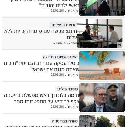
ראשי ילדים יהודים"
ישראל גרוס
28.06.26
|
זכויות רפואיות
חינם: פגישה עם מומחה זכויות ללא
עלות
אסף מגידו
מקודם
|
ש
האנטישמיות החדשה
ביטלו עסקה עם הרב הבריטי: "תוכיח
שאתה מגנה את ישראל"
ישראל גרוס
25.06.26
|
משבר פוליטי
דרמה בלונדון: ראש ממשלת בריטניה
צפוי להודיע על התפטרותו מחר
ישראל גרוס
21.06.26
|
סערה בבריטניה
חשיפה: התאחדות השוטרים הגדירה