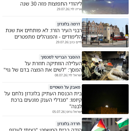
ליהודי התפוצות מזה 30 שנה
אריה לוי
29.07.26
|
דרמה בלונדון
רבני העיר הורו: לא פותחים את שנת
הלימודים - והמנהלים מתפטרים
חיים כהן
29.07.26
|
ההסבר הבריטי לסכסוך
העלילה הוותיקה חוזרת על
המסך: "לשים את המצה בדם של גוי"
ישראל לוי
08.07.26
|
מאבק על השמיים
בית הכנסת העתיק בלונדון נלחם על
קיומו: "מגדלי הענק מונעים ברכת
לבנה"
ישראל גרוס
05.07.26
|
חרדה בלונדון
הודה בבית המשפט: "רציתי לערוף