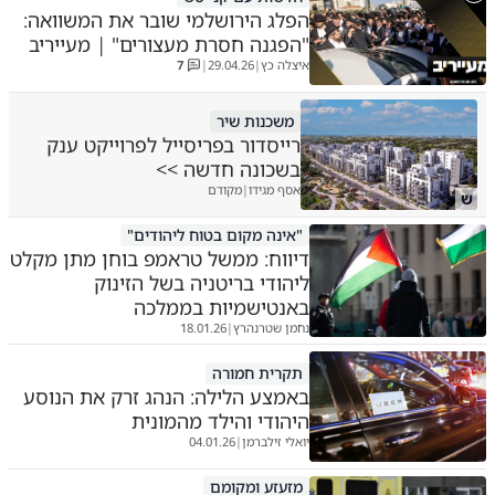
הפלג הירושלמי שובר את המשוואה:
"הפגנה חסרת מעצורים" | מעייריב
איצלה כץ
29.04.26
7
|
|
משכנות שיר
רייסדור בפריסייל לפרוייקט ענק
בשכונה חדשה >>
אסף מגידו
מקודם
|
ש
"אינה מקום בטוח ליהודים"
דיווח: ממשל טראמפ בוחן מתן מקלט
ליהודי בריטניה בשל הזינוק
באנטישמיות בממלכה
נחמן שטרנהרץ
18.01.26
|
תקרית חמורה
באמצע הלילה: הנהג זרק את הנוסע
היהודי והילד מהמונית
יואלי זילברמן
04.01.26
|
מזעזע ומקומם