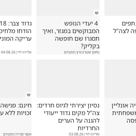
ש
תפים
4 יעדי הנופש
ה לצה"ל
המבוקשים במגזר, ואיך
הודחו מלחימ
תסגרו שם חופשה
עריקה המוני
בקליק?
נחמן שטרנהרץ
|
מקודם
אליהו לוי
|
04.08.26
ש
 אונליין
נסיון יצירתי לגיוס חרדים:
חינם: פגישה
משפחתית
צה"ל מקים גדוד ייעודי
זכויות ללא ע
סה
להגנה על הערים
החרדיות
אליהו לוי
|
03.08.26
אסף מגידו
|
מקודם