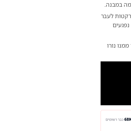
מה במבנה.
רקטות לעבר
נפגעים
מנו נורו
10
1
לום: דובר צה"ל
כבר רשומים