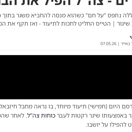
ים - צה"ל הפיל את הבני
לה נתפס "על חם" כשהוא מנסה להחביא משגר בתוך מ
שיגור | הטייס החליט לחכות לתיעוד - ואז תקף את המ
י
 באייר
|
07.05.26
0:00
/
0:20
0
סם היום (חמישי) תיעוד מיוחד, בו נראה מחבל חיזבא
צילום:
צי
 באמצעותו שיגר רקטות לעבר
כוחות צה"ל
. לאחר שהמ
ט להפילו על יושבו.