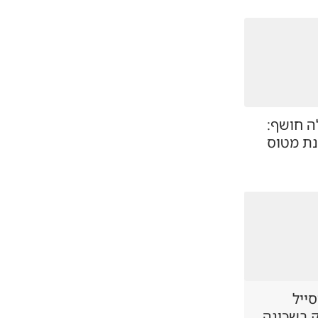
 חושף:
ת מטוס
סייל
ק בשכונה