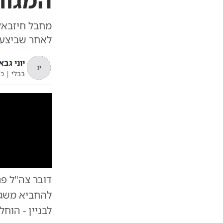
המגור
מחבל חיזבאל
לאחר שביצע 
יוני גבא
יג
בבלי
|
כ'
דובר צה"ל פר
להחביא משגר
לבניין - הוחל