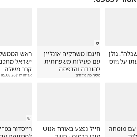
ש
כלה": גולן
חינם! משחקיה אונליין
ראש הממשלה
ו על גיוס
עם פעילות משפחתית
ישראל מתכננ
להורדה והדפסה
קרב משלה
משה כץ
|
מקודם
אליהו לוי
|
05.08.26
ש
 עם מומחה
חייל נפצע באורח אנוש
רייסדור בפרי
לות
מירי בבסיס - חשד
לפרוייקט ענ