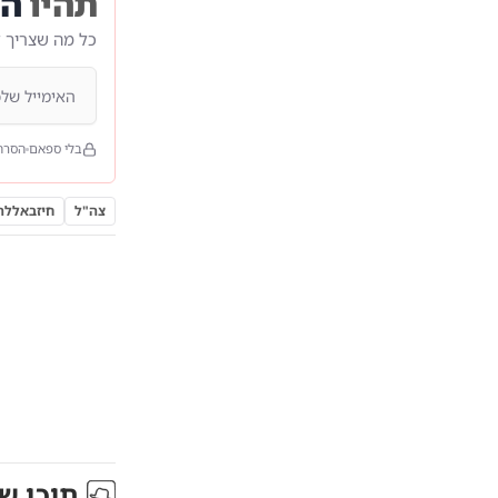
תהיו
הר
כל מה שצריך 
בלי ספאם
הסרה
צה"ל
חיזבאללה
תוכן ש