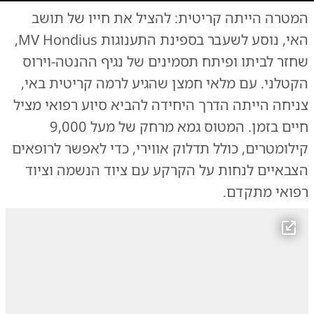
המטרה הייתה קריטית: להציל את חייו של תושב
המבצע הבריטי
|
צילום:
צילום: הצבא הבריטי
האי, נוסע לשעבר בספינת התענוגות MV Hondius,
שחזר לביתו ופיתח תסמינים של נגיף ההנטה-וירוס
הקטלני. עם מלאי חמצן שהגיע לרמה קריטית באי,
צניחה הייתה הדרך היחידה להביא סיוע רפואי מציל
חיים בזמן. המטוס גמא מרחק של מעל 9,000
קילומטרים, כולל תדלוק אווירי, כדי לאפשר לרופאים
הצבאיים לנחות על הקרקע עם ציוד הנשמה וציוד
רפואי מתקדם.