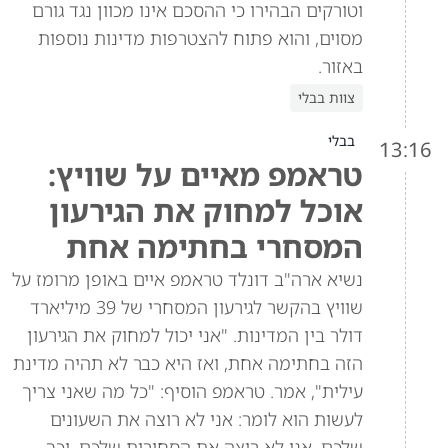
וטורקים הבהירו כי ההסכם אינו מכוון נגד גורם
מסוים, והוא פתוח להצטרפות מדינות נוספות
באזור.
צוות בבלי
בבלי
13:16
טראמפ מאיים על שוויץ:
אוכל למחוק את הגירעון
המסחרי בחתימה אחת
נשיא ארה"ב דונלד טראמפ איים באופן מרומז על
שוויץ בהקשר לגירעון המסחרי של 39 מיליארד
דולר בין המדינות. "אני יכול למחוק את הגירעון
הזה בחתימה אחת, ואז היא כבר לא תהיה מדינת
עילית", אמר. טראמפ הוסיף: "כל מה שאני צריך
לעשות הוא לומר: אני לא רוצה את השעונים
שלכם. אני לא רוצה את הסחורות שלכם. וכך