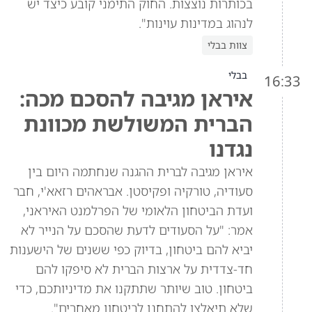
בכותרות נוצצות. החוק התימני קובע כיצד יש
לנהוג במדינות עוינות".
צוות בבלי
בבלי
16:33
איראן מגיבה להסכם מכה:
הברית המשולשת מכוונת
נגדנו
איראן מגיבה לברית ההגנה שנחתמה היום בין
סעודיה, טורקיה ופקיסטן. אבראהים רזאא'י, חבר
ועדת הביטחון הלאומי של הפרלמנט האיראני,
אמר: "על הסעודים לדעת שהסכם על הנייר לא
יביא להם ביטחון, בדיוק כפי ששנים של הישענות
חד-צדדית על ארצות הברית לא סיפקו להם
ביטחון. טוב שיותר שתתקנו את מדיניותכם, כדי
שלא תיאלצו להתחנן לביטחון מאחרים".