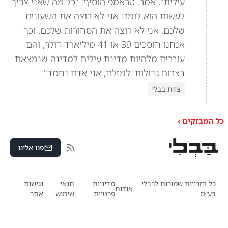
עילית", אמר. טראמפ הוסיף: "כל מה שאני צריך
לעשות הוא לומר: אני לא רוצה את השעונים
שלכם. אני לא רוצה את הסחורות שלכם. וכך
אנחנו חוסכים 39 או 41 מיליארד דולר, והם
עוברים מלהיות מדינת עילית למדינה שנמצאת
בצרות גדולות. למזלם, אני אדם נחמד".
צוות בבלי
כל המבזקים ›
פנו אלינו
RSS
כל הזכויות שמורות לבבלי
מדיניות
תנאי
נגישות
אודות
בע״מ
פרטיות
שימוש
אתר