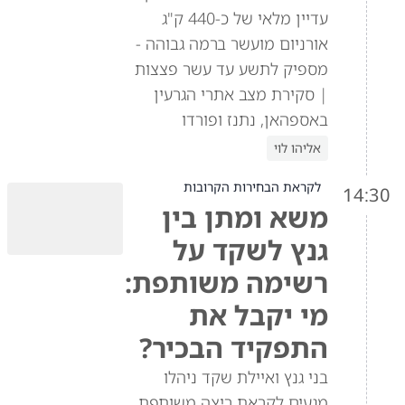
עדיין מלאי של כ-440 ק"ג
אורניום מועשר ברמה גבוהה -
מספיק לתשע עד עשר פצצות
| סקירת מצב אתרי הגרעין
באספהאן, נתנז ופורדו
אליהו לוי
לקראת הבחירות הקרובות
14:30
משא ומתן בין
גנץ לשקד על
רשימה משותפת:
מי יקבל את
התפקיד הבכיר?
בני גנץ ואיילת שקד ניהלו
מגעים לקראת ריצה משותפת