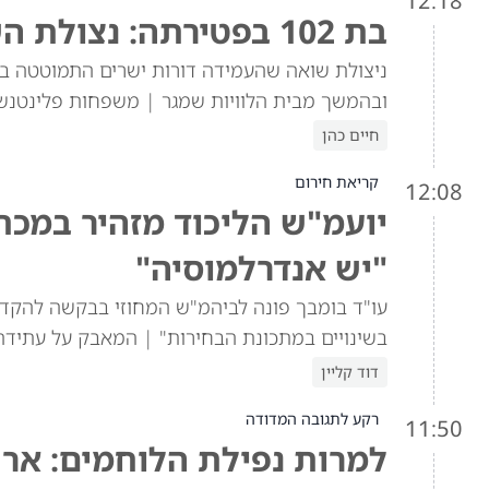
12:18
בת 102 בפטירתה: נצולת השואה מבני ברק הלכה לעולמה
ניצולת שואה שהעמידה דורות ישרים התמוטטה בב
ובהמשך מבית הלוויות שמגר | משפחות פלינטנשטי
חיים כהן
קריאת חירום
12:08
יועמ"ש הליכוד מזהיר במכתב
"יש אנדרלמוסיה"
עו"ד בומבך פונה לביהמ"ש המחוזי בבקשה להקדים 
בשינויים במתכונת הבחירות" | המאבק על עתידה 
דוד קליין
רקע לתגובה המדודה
11:50
למרות נפילת הלוחמים: אר