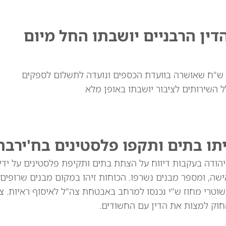
דין הרבניים יושבתו החל מיום
 עצרה העברה תקציבית של 18 מיליון ש"ח שאושרה בוועדת הכספים ונועדה לתשלום לספקים
ל השירותים לציבור יושבתו באופן מלא
תו בתים ותקפו פלסטינים בח'ירבת
הודה בעקבות דיווח על הצתת בתים ותקיפת פלסטינים על ידי
ישה, ומספר מבנים נשרפו. הכוחות זיהו במקום מבנים שרופים,
שוטרי מחוז ש"י נכנסו למרחב באבטחת צה"ל לאיסוף ראיות. צ
חוק למצות את הדין עם החשודים.