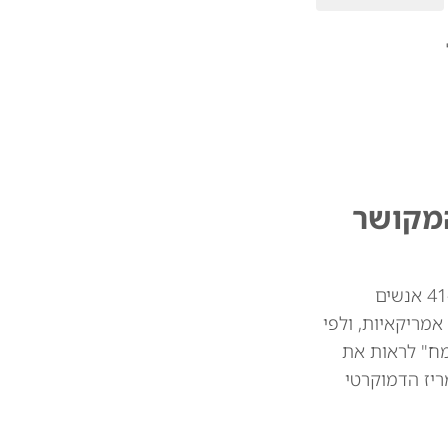
לר מארגון המקושר
קמפיין הבחירות של עבדול א-סייד, מועמד המפלגה הדמוקרטית לסנאט במישיגן, קיבל יותר מ-115 אלף דולר מ-41 אנשים
נות אמריקאיות, ולפי
 אמר כי הוא "שמח" לראות את
ח בפריימריז הדמוקרטי