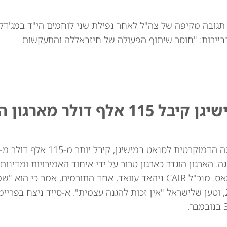
 תגובה מקיפה של צה"ל לאחר נפילת שני לוחמים הי"ד במג'דל
ביירות: "חוסר שיתוף הפעולה של חיזבאללה והתעקשות
מועמד דמוקרטי לסנאט במישיגן קיבל 115 אלף דו
ו בתפקידי הנהגה. הארגון הוגדר כארגון טרור על ידי איחוד האמירויות ומדי
מקורות שונים יש לו קשר לאחים המוסלמים ולחמאס. מנכ"ל CAIR ניהאד עוואד, אחד התורמים,
חמאס "פורצת" מרצועת עזה ב-7 באוקטובר 2023, וטען שלישראל "אין זכות להגנה עצמית". א-סייד ניצ