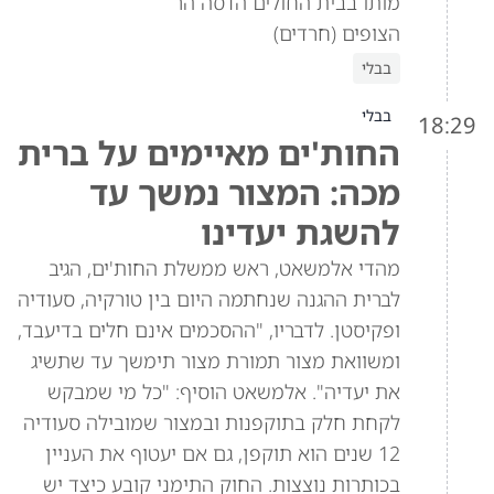
מותו בבית החולים הדסה הר
הצופים (חרדים)
בבלי
בבלי
18:29
החות'ים מאיימים על ברית
מכה: המצור נמשך עד
להשגת יעדינו
מהדי אלמשאט, ראש ממשלת החות'ים, הגיב
לברית ההגנה שנחתמה היום בין טורקיה, סעודיה
ופקיסטן. לדבריו, "ההסכמים אינם חלים בדיעבד,
ומשוואת מצור תמורת מצור תימשך עד שתשיג
את יעדיה". אלמשאט הוסיף: "כל מי שמבקש
לקחת חלק בתוקפנות ובמצור שמובילה סעודיה
12 שנים הוא תוקפן, גם אם יעטוף את העניין
בכותרות נוצצות. החוק התימני קובע כיצד יש