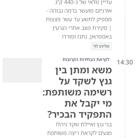
עדיין מלאי של כ-440 ק"ג
אורניום מועשר ברמה גבוהה -
מספיק לתשע עד עשר פצצות
| סקירת מצב אתרי הגרעין
באספהאן, נתנז ופורדו
אליהו לוי
לקראת הבחירות הקרובות
14:30
משא ומתן בין
גנץ לשקד על
רשימה משותפת:
מי יקבל את
התפקיד הבכיר?
בני גנץ ואיילת שקד ניהלו
מגעים לקראת ריצה משותפת