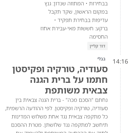
בבחירות • המתווה שנדון: גנץ
במקום הראשון, שקד תקבל
עדיפות בבחירת תפקיד •
ברקע: חששות מאי-עבירת אחוז
החסימה
דוד קליין
בבלי
14:16
סעודיה, טורקיה ופקיסטן
חתמו על ברית הגנה
צבאית משותפת
נחתם "הסכם מכה" - ברית הגנה צבאית בין
סעודיה, טורקיה ופקיסטן. לפי ההודעה הרשמית,
כל מתקפה צבאית נגד אחת משלוש המדינות
תיחשב למתקפה נגד שלושתן. מטרת ההסכם
לחזק את ההרתעה המשותפת ולהעמיק את