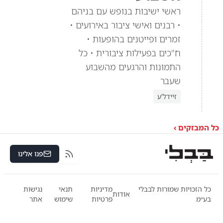
ראשי ישיבות בנופש עם בניהם
• רבנים ואישי ציבור באירועים •
זמרים ופייטנים בהופעות •
ח"כים בפעילות ציבורית • כל
התמונות והרגעים מהשבוע
שעבר
זיידל'ע
כל המבזקים ›
פנו אלינו
RSS
כל הזכויות שמורות לבבלי
מדיניות
תנאי
נגישות
אודות
בע״מ
פרטיות
שימוש
אתר