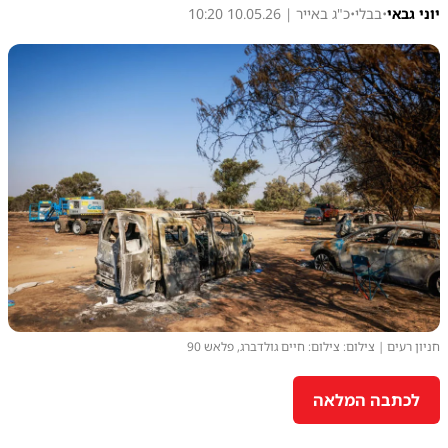
יוני גבאי
•
בבלי
•
כ"ג באייר | 10.05.26 10:20
חניון רעים | צילום: צילום: חיים גולדברג, פלאש 90
לכתבה המלאה