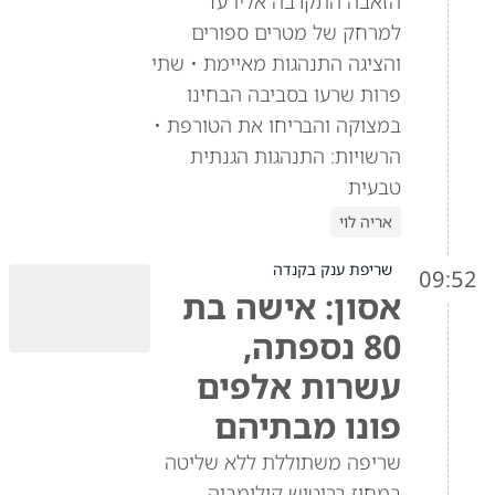
הזאבה התקרבה אליו עד
למרחק של מטרים ספורים
והציגה התנהגות מאיימת • שתי
פרות שרעו בסביבה הבחינו
במצוקה והבריחו את הטורפת •
הרשויות: התנהגות הגנתית
טבעית
אריה לוי
שריפת ענק בקנדה
09:52
אסון: אישה בת
80 נספתה,
עשרות אלפים
פונו מבתיהם
שריפה משתוללת ללא שליטה
במחוז בריטיש קולומביה