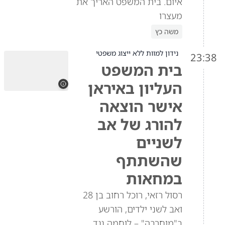
איום. בית המשפט האריך את
מעצרו
משה כץ
נידון למוות ללא ייצוג משפטי
23:38
בית המשפט
העליון באיראן
אישר הוצאה
להורג של אב
לשניים
שהשתתף
במחאות
רסול רזאי, רוכל רחוב בן 28
ואב לשני ילדים, הורשע
ב"מוחרבה" – לוחמה נגד